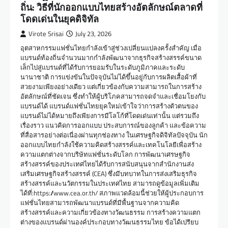
ถิ่น: วิธีที่นักออกแบบไทยสร้างอัตลักษณ์ตลาดที่
โดดเด่นในยุคดิจิทัล
Virote Srisai
July 23, 2026
อุตสาหกรรมแฟชั่นไทยกำลังเข้าสู่ช่วงเปลี่ยนแปลงครั้งสำคัญ เมื่อ
แบรนด์ท้องถิ่นจำนวนมากกำลังพัฒนาจากธุรกิจสร้างสรรค์ขนาด
เล็กไปสู่แบรนด์ที่ได้รับการยอมรับในระดับภูมิภาคและระดับ
นานาชาติ การแข่งขันในปัจจุบันไม่ได้ขึ้นอยู่กับการผลิตเสื้อผ้าที่
สวยงามเพียงอย่างเดียว แต่เกี่ยวข้องกับความสามารถในการสร้าง
อัตลักษณ์ที่ชัดเจน ซึ่งทำให้ผู้บริโภคสามารถจดจำและเชื่อมโยงกับ
แบรนด์ได้ แบรนด์แฟชั่นไทยยุคใหม่เข้าใจว่าการสร้างตัวตนของ
แบรนด์ไม่ได้หมายถึงเพียงการมีโลโก้ที่โดดเด่นเท่านั้น แต่รวมถึง
เรื่องราว แนวคิดการออกแบบ ประสบการณ์ของลูกค้า และข้อความ
ที่สื่อสารอย่างต่อเนื่องผ่านทุกช่องทาง ในเศรษฐกิจดิจิทัลปัจจุบัน นัก
ออกแบบไทยกำลังใช้ความคิดสร้างสรรค์และเทคโนโลยีเพื่อสร้าง
ความแตกต่างจากบริษัทแฟชั่นระดับโลก การพัฒนาเศรษฐกิจ
สร้างสรรค์ของประเทศไทยได้รับการสนับสนุนจากสำนักงานส่ง
เสริมเศรษฐกิจสร้างสรรค์ (CEA) ซึ่งมีบทบาทในการส่งเสริมธุรกิจ
สร้างสรรค์และนวัตกรรมในประเทศไทย สามารถดูข้อมูลเพิ่มเติม
ได้ที่:https://www.cea.or.th/ สภาพแวดล้อมนี้ช่วยให้ผู้ประกอบการ
แฟชั่นไทยสามารถพัฒนาแบรนด์ที่มีพื้นฐานจากความคิด
สร้างสรรค์และความเกี่ยวข้องทางวัฒนธรรม การสร้างความแตก
ต่างของแบรนด์ผ่านองค์ประกอบทางวัฒนธรรมไทย ข้อได้เปรียบ