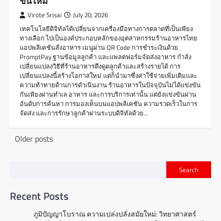
ขึ้นใหม่
Virote Srisai
July 20, 2026
เทคโนโลยีดิจิทัลได้เปลี่ยนจากเครื่องมือทางการตลาดที่เป็นเพียง
ทางเลือก ไปเป็นองค์ประกอบหลักของอุตสาหกรรมร้านอาหารไทย
แอปพลิเคชันสั่งอาหาร เมนูผ่าน QR Code การชำระเงินด้วย
PromptPay ฐานข้อมูลลูกค้า และแพลตฟอร์มจัดส่งอาหาร กำลัง
เปลี่ยนแปลงวิธีที่ร้านอาหารดึงดูดลูกค้าและสร้างรายได้ การ
เปลี่ยนแปลงนี้สร้างโอกาสใหม่ แต่ก็นำมาซึ่งค่าใช้จ่ายเพิ่มเติมและ
ความท้าทายด้านการดำเนินงาน ร้านอาหารในปัจจุบันไม่ได้แข่งขัน
กันเพียงผ่านทำเล อาหาร และการบริการเท่านั้น แต่ยังแข่งขันผ่าน
อันดับการค้นหา การมองเห็นบนแอปพลิเคชัน ความรวดเร็วในการ
จัดส่ง และการรักษาลูกค้าผ่านระบบดิจิทัลด้วย…
P
Older posts
o
s
Search
t
Recent Posts
s
n
ภูมิปัญญาโบราณ ความเปล่งปลั่งสมัยใหม่: วิทยาศาสตร์