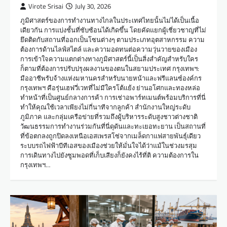
Virote Srisai
July 30, 2026
ภูมิศาสตร์ของการทำงานทางไกลในประเทศไทยนั้นไม่ได้เป็นเนื้อ
เดียวกัน การแบ่งชั้นที่ซับซ้อนได้เกิดขึ้น โดยคัดแยกผู้เชี่ยวชาญที่ไม่
ยึดติดกับสถานที่ออกเป็นโซนต่างๆ ตามประเภทอุตสาหกรรม ความ
ต้องการด้านไลฟ์สไตล์ และความอดทนต่อความวุ่นวายของเมือง
การเข้าใจความแตกต่างทางภูมิศาสตร์นี้เป็นสิ่งสำคัญสำหรับใคร
ก็ตามที่ต้องการปรับปรุงผลงานของตนในสยามประเทศ กรุงเทพฯ:
มืออาชีพรับจ้างแห่งมหานครสำหรับนายหน้าและฟรีแลนซ์องค์กร
กรุงเทพฯ คือรุ่นเฮฟวี่เวทที่ไม่มีใครโต้แย้ง ย่านอโศกและทองหล่อ
ทำหน้าที่เป็นศูนย์กลางการค้า การเช่าอพาร์ทเมนต์พร้อมบริการที่นี่
ทำให้คุณใช้เวลาเพียงไม่กี่นาทีจากลูกค้า สำนักงานใหญ่ระดับ
ภูมิภาค และกลุ่มเครือข่ายที่รวมถึงผู้บริหารระดับสูงชาวต่างชาติ
วัฒนธรรมการทำงานร่วมกันที่นี่ดุดันและทะเยอทะยาน เป็นสถานที่
ที่ข้อตกลงถูกปิดลงเหนือเอสเพรสโซ่จากเมล็ดกาแฟสายพันธุ์เดียว
ระบบรถไฟฟ้าบีทีเอสของเมืองช่วยให้มั่นใจได้ว่าแม้ในช่วงมรสุม
การเดินทางไปยังซูมพอดที่เก็บเสียงก็ยังคงไร้ที่ติ ความต้องการใน
กรุงเทพฯ…