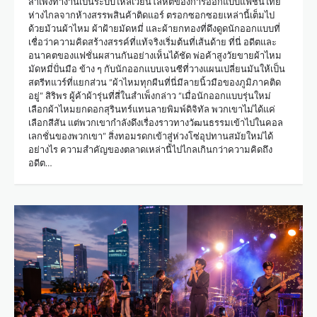
สำเพ็งทำงานเป็นระบบไหลเวียนโลหิตของการออกแบบแฟชั่นไทย
ห่างไกลจากห้างสรรพสินค้าติดแอร์ ตรอกซอกซอยเหล่านี้เต็มไป
ด้วยม้วนผ้าไหม ผ้าฝ้ายมัดหมี่ และผ้ายกทองที่ดึงดูดนักออกแบบที่
เชื่อว่าความคิดสร้างสรรค์ที่แท้จริงเริ่มต้นที่เส้นด้าย ที่นี่ อดีตและ
อนาคตของแฟชั่นผสานกันอย่างเห็นได้ชัด พ่อค้าสูงวัยขายผ้าไหม
มัดหมี่ปั่นมือ ข้าง ๆ กับนักออกแบบเจนซีที่วางแผนเปลี่ยนมันให้เป็น
สตรีทแวร์ที่แยกส่วน “ผ้าไหมทุกผืนที่นี่มีลายนิ้วมือของภูมิภาคติด
อยู่” สิริพร ผู้ค้าผ้ารุ่นที่สี่ในสำเพ็งกล่าว “เมื่อนักออกแบบรุ่นใหม่
เลือกผ้าไหมยกดอกสุรินทร์แทนลายพิมพ์ดิจิทัล พวกเขาไม่ได้แค่
เลือกสีสัน แต่พวกเขากำลังดึงเรื่องราวทางวัฒนธรรมเข้าไปในคอล
เลกชั่นของพวกเขา” สิ่งทอมรดกเข้าสู่ห่วงโซ่อุปทานสมัยใหม่ได้
อย่างไร ความสำคัญของตลาดเหล่านี้ไปไกลเกินกว่าความคิดถึง
อดีต…