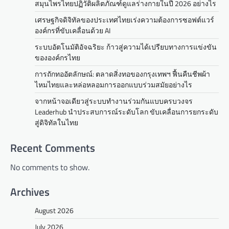
a
สมุนไพรไทยปฏิวัติผลิตภัณฑ์ดูแลร่างกายในปี 2026 อย่างไร
v
เศรษฐกิจดิจิทัลของประเทศไทยเร่งความต้องการซอฟต์แวร์
องค์กรที่ขับเคลื่อนด้วย AI
i
ระบบอัตโนมัติอัจฉริยะ ก้าวสู่ความได้เปรียบทางการแข่งขัน
g
ขององค์กรไทย
a
การถักทออัตลักษณ์: ตลาดสิ่งทอของกรุงเทพฯ ฟื้นคืนชีพผ้า
t
ไหมไทยและหล่อหลอมการออกแบบร่วมสมัยอย่างไร
i
จากหน้าจอเดียวสู่ระบบทำงานร่วมกันแบบครบวงจร
Leaderhub นำประสบการณ์ระดับโลก ขับเคลื่อนการยกระดับ
o
สู่ดิจิทัลในไทย
n
Recent Comments
No comments to show.
Archives
August 2026
July 2026