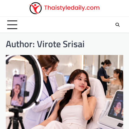
Skip
to
content
Author:
Virote Srisai