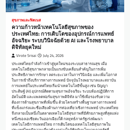
สุขภาพและฟิตเนส
ความก้าวหน้าเทคโนโลยีสุขภาพของ
ประเทศไทย: การเติบโตของอุปกรณ์การแพทย์
อัจฉริยะ ระบบวินิจฉัยด้วย AI และโรงพยาบาล
ดิจิทัลยุคใหม่
Virote Srisai
July 24, 2026
ประเทศไทยกำลังก้าวเข้าสู่ยุคใหม่ของระบบสาธารณสุข เมื่อ
เทคโนโลยีสุขภาพกลายเป็นแรงขับเคลื่อนสำคัญในการเพิ่ม
ประสิทธิภาพการรักษา ลดระยะเวลาในการวินิจฉัย และเพิ่มโอกาส
ในการเข้าถึงบริการทางการแพทย์ ปัจจุบันโรงพยาบาลและสถาบัน
การแพทย์ในประเทศไทยเริ่มนำเทคโนโลยีขั้นสูง เช่น ปัญญา
ประดิษฐ์ (AI) อุปกรณ์ติดตามสุขภาพอัจฉริยะ ระบบห้องปฏิบัติการ
อัตโนมัติ และแพลตฟอร์มสุขภาพดิจิทัล มาใช้เพื่อรองรับความ
ต้องการด้านสุขภาพที่เพิ่มขึ้น ด้วยโครงสร้างพื้นฐานทางการแพทย์
ที่แข็งแกร่งและชื่อเสียงด้านการท่องเที่ยวเชิงการแพทย์ ประเทศไทย
จึงกลายเป็นหนึ่งในตลาดเทคโนโลยีสุขภาพที่มีศักยภาพสูงที่สุดแห่ง
หนึ่งของเอเชียตะวันออกเฉียงใต้ กลยุทธ์ภาครัฐเร่งพัฒนา
เทคโนโลยีการแพทย์ไทย การเติบโตของเทคโนโลยีสุขภาพใน
ประเทศไทยมีความเกี่ยวข้องอย่างใกล้ชิดกับนโยบายภาครัฐที่