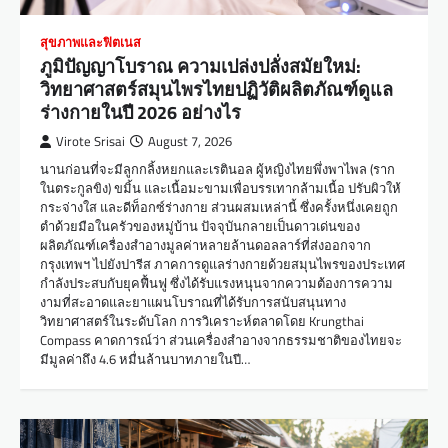
สุขภาพและฟิตเนส
ภูมิปัญญาโบราณ ความเปล่งปลั่งสมัยใหม่:
วิทยาศาสตร์สมุนไพรไทยปฏิวัติผลิตภัณฑ์ดูแล
ร่างกายในปี 2026 อย่างไร
Virote Srisai
August 7, 2026
นานก่อนที่จะมีลูกกลิ้งหยกและเรตินอล ผู้หญิงไทยพึ่งพาไพล (ราก
ในตระกูลขิง) ขมิ้น และเนื้อมะขามเพื่อบรรเทากล้ามเนื้อ ปรับผิวให้
กระจ่างใส และดีท็อกซ์ร่างกาย ส่วนผสมเหล่านี้ ซึ่งครั้งหนึ่งเคยถูก
ตำด้วยมือในครัวของหมู่บ้าน ปัจจุบันกลายเป็นดาวเด่นของ
ผลิตภัณฑ์เครื่องสำอางมูลค่าหลายล้านดอลลาร์ที่ส่งออกจาก
กรุงเทพฯ ไปยังปารีส ภาคการดูแลร่างกายด้วยสมุนไพรของประเทศ
กำลังประสบกับยุคฟื้นฟู ซึ่งได้รับแรงหนุนจากความต้องการความ
งามที่สะอาดและยาแผนโบราณที่ได้รับการสนับสนุนทาง
วิทยาศาสตร์ในระดับโลก การวิเคราะห์ตลาดโดย Krungthai
Compass คาดการณ์ว่า ส่วนเครื่องสำอางจากธรรมชาติของไทยจะ
มีมูลค่าถึง 4.6 หมื่นล้านบาทภายในปี…