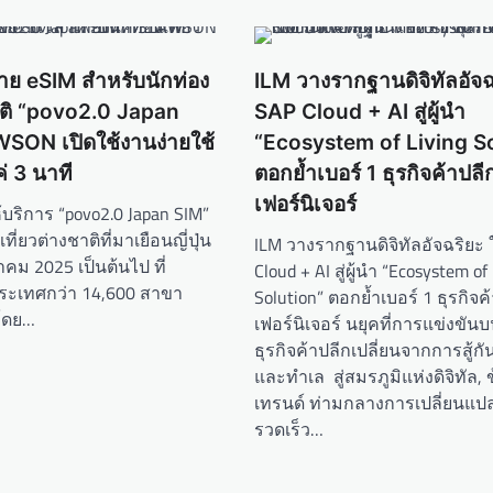
าย eSIM สำหรับนักท่อง
ILM วางรากฐานดิจิทัลอัจฉร
ชาติ “povo2.0 Japan
SAP Cloud + AI สู่ผู้นำ
WSON เปิดใช้งานง่ายใช้
“Ecosystem of Living S
่ 3 นาที
ตอกย้ำเบอร์ 1 ธุรกิจค้าปลี
เฟอร์นิเจอร์
ห้บริการ “povo2.0 Japan SIM”
ที่ยวต่างชาติที่มาเยือนญี่ปุ่น
ILM วางรากฐานดิจิทัลอัจฉริยะ 
าคม 2025 เป็นต้นไป ที่
Cloud + AI สู่ผู้นำ “Ecosystem of
ระเทศกว่า 14,600 สาขา
Solution” ตอกย้ำเบอร์ 1 ธุรกิจค
 โดย…
เฟอร์นิเจอร์ นยุคที่การแข่งขั
ธุรกิจค้าปลีกเปลี่ยนจากการสู้ก
และทำเล สู่สมรภูมิแห่งดิจิทัล, 
เทรนด์ ท่ามกลางการเปลี่ยนแป
รวดเร็ว…