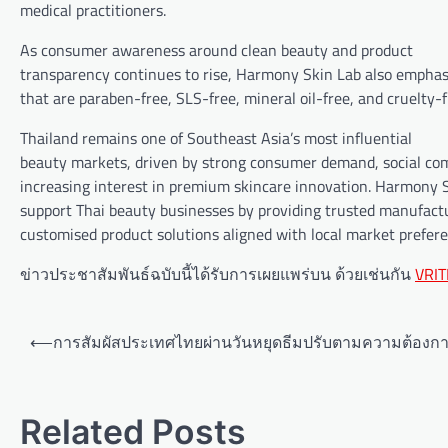
medical practitioners.
As consumer awareness around clean beauty and product
transparency continues to rise, Harmony Skin Lab also emphas
that are paraben-free, SLS-free, mineral oil-free, and cruelty-f
Thailand remains one of Southeast Asia’s most influential
beauty markets, driven by strong consumer demand, social c
increasing interest in premium skincare innovation. Harmony 
support Thai beauty businesses by providing trusted manufact
customised product solutions aligned with local market prefere
ข่าวประชาสัมพันธ์ฉบับนี้ได้รับการเผยแพร่บน ด้วยเช่นกัน
VRIT
P
⟵
การสัมผัสประเทศไทยผ่านวันหยุดธีมปรับตามความต้องก
o
s
Related Posts
t