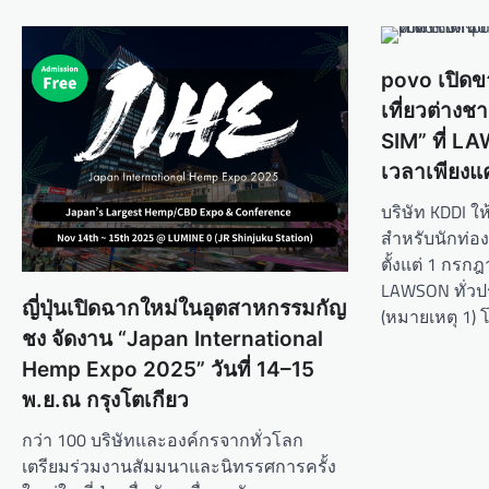
n
a
v
povo เปิดข
เที่ยวต่าง
i
SIM” ที่ LA
g
เวลาเพียงแค
a
บริษัท KDDI ใ
t
สำหรับนักท่องเ
i
ตั้งแต่ 1 กรกฎ
o
LAWSON ทั่วป
ญี่ปุ่นเปิดฉากใหม่ในอุตสาหกรรมกัญ
n
(หมายเหตุ 1)
ชง จัดงาน “Japan International
Hemp Expo 2025” วันที่ 14–15
พ.ย.ณ กรุงโตเกียว
กว่า 100 บริษัทและองค์กรจากทั่วโลก
เตรียมร่วมงานสัมมนาและนิทรรศการครั้ง