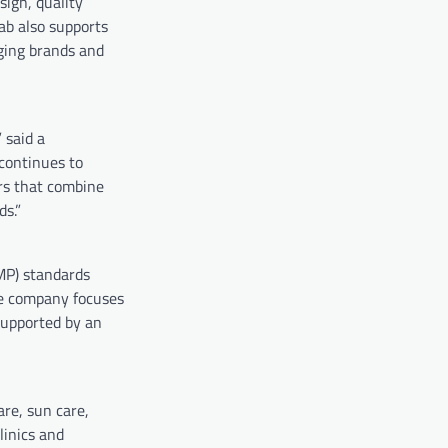
ign, quality
ab also supports
ging brands and
 said a
continues to
rs that combine
ds.”
MP) standards
he company focuses
 supported by an
are, sun care,
linics and