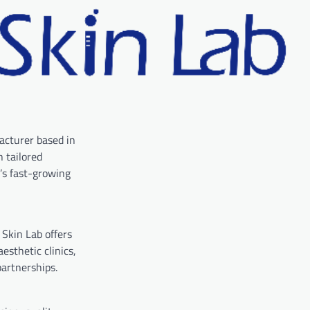
cturer based in
 tailored
’s fast-growing
Skin Lab offers
sthetic clinics,
partnerships.