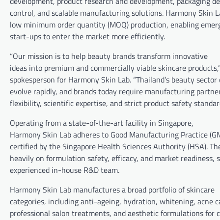
development, product research and development, packaging des
control, and scalable manufacturing solutions. Harmony Skin L
low minimum order quantity (MOQ) production, enabling emer
start-ups to enter the market more efficiently.
“Our mission is to help beauty brands transform innovative
ideas into premium and commercially viable skincare products,”
spokesperson for Harmony Skin Lab. “Thailand’s beauty sector 
evolve rapidly, and brands today require manufacturing partne
flexibility, scientific expertise, and strict product safety standar
Operating from a state-of-the-art facility in Singapore,
Harmony Skin Lab adheres to Good Manufacturing Practice (G
certified by the Singapore Health Sciences Authority (HSA). T
heavily on formulation safety, efficacy, and market readiness,
experienced in-house R&D team.
Harmony Skin Lab manufactures a broad portfolio of skincare
categories, including anti-ageing, hydration, whitening, acne c
professional salon treatments, and aesthetic formulations for c