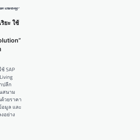
ิยะ ใช้
olution”
ก
ใช้ SAP
 Living
้าปลีก
นบนสนาม
ันด้วยราคา
ข้อมูล และ
ลงอย่าง