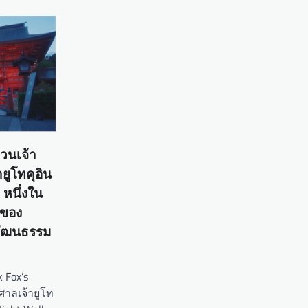
บวนเจ้า
ยูโทคุอิน
 หนึ่งใน
่ของ
วัฒนธรรม
 Fox’s
ศาลเจ้ายูโท