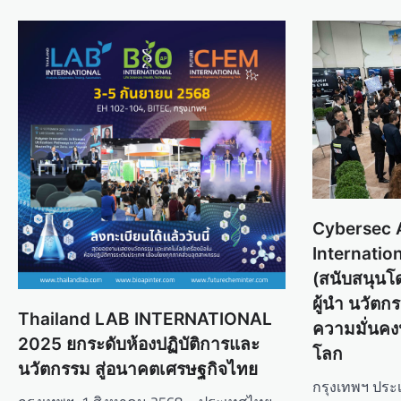
a
v
i
g
a
t
i
o
Cybersec A
n
Internatio
(สนับสนุนโ
ผู้นำ นวัต
Thailand LAB INTERNATIONAL
ความมั่นคง
2025 ยกระดับห้องปฏิบัติการและ
โลก
นวัตกรรม สู่อนาคตเศรษฐกิจไทย
กรุงเทพฯ ประ