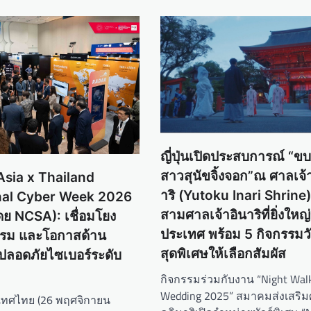
ญี่ปุ่นเปิดประสบการณ์ “ข
สาวสุนัขจิ้งจอก”ณ ศาลเจ้า
sia x Thailand
าริ (Yutoku Inari Shrine)
nal Cyber ​​Week 2026
สามศาลเจ้าอินาริที่ยิ่งใหญ
ดย NCSA): เชื่อมโยง
ประเทศ พร้อม 5 กิจกรรม
กรรม และโอกาสด้าน
สุดพิเศษให้เลือกสัมผัส
ปลอดภัยไซเบอร์ระดับ
กิจกรรมร่วมกับงาน “Night Walk
Wedding 2025” สมาคมส่งเสริม
เทศไทย (26 พฤศจิกายน