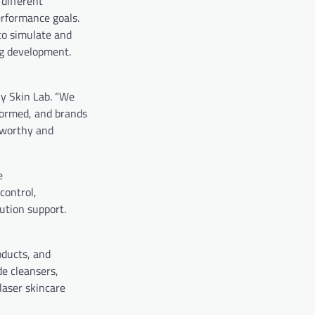
 different
erformance goals.
to simulate and
ng development.
ny Skin Lab. “We
formed, and brands
stworthy and
e
control,
ution support.
oducts, and
de cleansers,
laser skincare