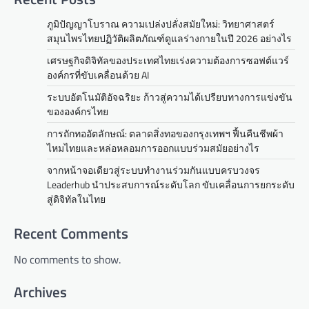
n
ภูมิปัญญาโบราณ ความเปล่งปลั่งสมัยใหม่: วิทยาศาสตร์
a
สมุนไพรไทยปฏิวัติผลิตภัณฑ์ดูแลร่างกายในปี 2026 อย่างไร
v
เศรษฐกิจดิจิทัลของประเทศไทยเร่งความต้องการซอฟต์แวร์
องค์กรที่ขับเคลื่อนด้วย AI
i
ระบบอัตโนมัติอัจฉริยะ ก้าวสู่ความได้เปรียบทางการแข่งขัน
g
ขององค์กรไทย
a
การถักทออัตลักษณ์: ตลาดสิ่งทอของกรุงเทพฯ ฟื้นคืนชีพผ้า
t
ไหมไทยและหล่อหลอมการออกแบบร่วมสมัยอย่างไร
i
จากหน้าจอเดียวสู่ระบบทำงานร่วมกันแบบครบวงจร
Leaderhub นำประสบการณ์ระดับโลก ขับเคลื่อนการยกระดับ
o
สู่ดิจิทัลในไทย
n
Recent Comments
No comments to show.
Archives