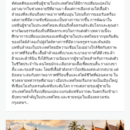
ทัศนคติของแฟชั่นผู้ชายในประเทศไทยได้มีการเปลี่ยนแปลงไป
อย่างมากในช่วงหลายปีที่ผ่านมา ตั้งแต่การเลือกสวมใส่เสื้อผ้า
ลำลองที่สะท้อนถึงสภาพอากาศที่อบอุ่น ไปจนถึงการยอมรับเครื่อง
แต่งกายที่มีความซับซ้อนและเป็นทางการมากขึ้น การพัฒนาใน
แฟชั่นผู้ชายในประเทศไทยสะท้อนถึงทั้งเทรนด์ระดับโลกและคุณค่า
ทางวัฒนธรรมท้องถิ่นที่มีผลกระทบในการแต่งตัว บทความนี้จะ
ศึกษาการเปลี่ยนแปลงของแฟชั่นผู้ชายในประเทศไทยจากจุดเริ่มต้น
ของสไตล์ลำลองไปสู่สไตล์ทางการที่มีความหรูหราและทันสมัย
แฟชั่นลำลองในประเทศไทยมีความเชื่อมโยงอย่างใกล้ชิดกับสภาพ
อากาศที่ร้อนชื้น เสื้อผ้าลำลองที่เบาและระบายอากาศได้ดี เช่น ผ้า
ฝ้ายและผ้าลินิน จึงได้รับความนิยมจากผู้ชายไทยสำหรับการแต่งตัว
ในชีวิตประจำวัน คนไทยมักจะเลือกสวมเสื้อเชิ้ตแขนสั้น กางเกงขา
สั้น และรองเท้าแตะ โดยที่เสื้อผ้าดังกล่าวไม่เพียงแค่สะดวกสบาย แต่
ยังเหมาะสมกับสภาพอากาศที่ร้อนชื้นและสไตล์ชีวิตที่ผ่อนคลาย ใน
ช่วงหลายทศวรรษที่ผ่านมา เมื่อประเทศไทยเริ่มกลายเป็นเมืองใหญ่
ที่เชื่อมโยงกับเทรนด์แฟชั่นระดับโลก การแต่งกายของผู้ชายใน
ประเทศไทยก็เริ่มเปลี่ยนแปลง แบรนด์แฟชั่นจากตะวันตกเริ่มเข้ามา
มีบทบาทสำคัญในประเทศไทย และชายหนุ่มในเมืองหลวงเช่น
กรุงเทพฯ…