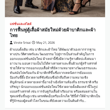
แฟชั่นและสไตล์
การฟื้นฟูตู้เสื้อผ้าสมัยใหม่ด้วยผ้าบาติกและผ้า
ไทย
Virote Srisai
May 21, 2026
ผ้าแบบดั้งเดิม เช่น บาติกและผ้าไทย ได้พัฒนาตัวเองจากรากฐาน
ทางประวัติศาสตร์และวัฒนธรรม ไปสู่การเป็นส่วนสำคัญในการ
ออกแบบแฟชั่นสมัยใหม่ ผ้าเหล่านี้ซึ่งมีความรู้ทางศิลปะสั่งสมมา
ยาวนาน มอบความเป็นไปได้ทางสายตาและพื้นผิวแก่ผู้สร้างสรรค์
ช่วยให้สามารถออกแบบเสื้อผ้าที่มีความหมายทางวัฒนธรรมและ
ทันสมัยไปพร้อมกัน ผ้าบาติกที่ขึ้นชื่อจากเทคนิคการย้อมแบบ
ป้องกันขี้ผึ้ง มีลวดลายที่ซับซ้อนซึ่งมักสื่อถึงความหมายเชิง
สัญลักษณ์ ลวดลายเหล่านี้อาจอ้างอิงนิทานท้องถิ่น ธรรมชาติ หรือ
ปรัชญา นักออกแบบแฟชั่นสมัยใหม่ใช้ลวดลายดั้งเดิมเหล่านี้ในรูป
แบบสร้างสรรค์ เช่น การจับคู่กับเสื้อผ้าเรียบง่าย หรือผสมผสานใน
ชุดแฟชั่นชั้นสูง เช่น เดรสตัดเย็บหรือแจ็กเก็ต วิธีนี้ทำให้ผ้าบาติกเป็น
ที่รู้จักของผู้คนทั่วโลกในขณะที่ยังคงความเป็นต้นตำรับ…