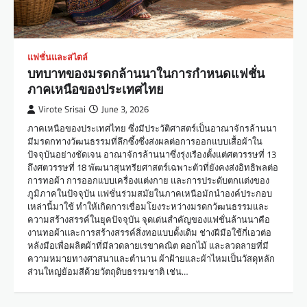
แฟชั่นและสไตล์
บทบาทของมรดกล้านนาในการกำหนดแฟชั่น
ภาคเหนือของประเทศไทย
Virote Srisai
June 3, 2026
ภาคเหนือของประเทศไทย ซึ่งมีประวัติศาสตร์เป็นอาณาจักรล้านนา
มีมรดกทางวัฒนธรรมที่ลึกซึ้งซึ่งส่งผลต่อการออกแบบเสื้อผ้าใน
ปัจจุบันอย่างชัดเจน อาณาจักรล้านนาซึ่งรุ่งเรืองตั้งแต่ศตวรรษที่ 13
ถึงศตวรรษที่ 18 พัฒนาสุนทรียศาสตร์เฉพาะตัวที่ยังคงส่งอิทธิพลต่อ
การทอผ้า การออกแบบเครื่องแต่งกาย และการประดับตกแต่งของ
ภูมิภาคในปัจจุบัน แฟชั่นร่วมสมัยในภาคเหนือมักนำองค์ประกอบ
เหล่านี้มาใช้ ทำให้เกิดการเชื่อมโยงระหว่างมรดกวัฒนธรรมและ
ความสร้างสรรค์ในยุคปัจจุบัน จุดเด่นสำคัญของแฟชั่นล้านนาคือ
งานทอผ้าและการสร้างสรรค์สิ่งทอแบบดั้งเดิม ช่างฝีมือใช้กี่เอวต่อ
หลังมือเพื่อผลิตผ้าที่มีลวดลายเรขาคณิต ดอกไม้ และลวดลายที่มี
ความหมายทางศาสนาและตำนาน ผ้าฝ้ายและผ้าไหมเป็นวัสดุหลัก
ส่วนใหญ่ย้อมสีด้วยวัตถุดิบธรรมชาติ เช่น…