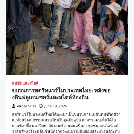
แฟชั่นและสไตล์
ขบวนการสตรีทแวร์ในประเทศไทย: พลังขอ
งอินฟลูเอนเซอร์และสไตล์ท้องถิ่น
Virote Srisai
June 19, 2026
สตรีทแวร์ในประเทศไทยได้พัฒนาเป็นขบวนการแฟชั่นที่มีชีวิตชีวา
สะท้อนวัฒนธรรมคนรุ่นใหม่ในยุคปัจจุบัน สามารถพบเห็นได้ใน
ย่านช้อปปิ้ง มหาวิทยาลัย คาเฟ่ งานดนตรี และชุมชนออนไลน์ แม้
ว่าสตรีทแวร์จะมีต้นกำเนิดจากวัฒนธรรมฮิปฮอปและแบรนด์ระดับ