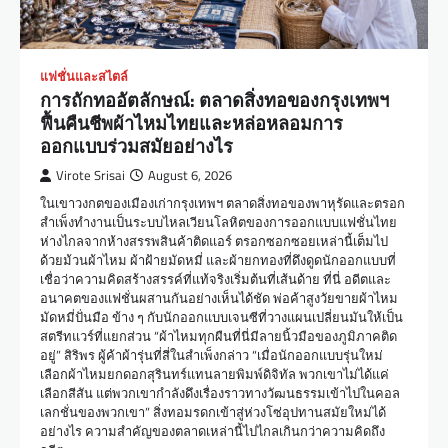
แฟชั่นและสไตล์
การถักทออัตลักษณ์: ตลาดสิ่งทอของกรุงเทพฯ
ฟื้นคืนชีพผ้าไหมไทยและหล่อหลอมการ
ออกแบบร่วมสมัยอย่างไร
Virote Srisai
August 6, 2026
ในเขาวงกตของเมืองเก่ากรุงเทพฯ ตลาดสิ่งทอของพาหุรัดและตรอก
สำเพ็งทำงานเป็นระบบไหลเวียนโลหิตของการออกแบบแฟชั่นไทย
ห่างไกลจากห้างสรรพสินค้าติดแอร์ ตรอกซอกซอยเหล่านี้เต็มไป
ด้วยม้วนผ้าไหม ผ้าฝ้ายมัดหมี่ และผ้ายกทองที่ดึงดูดนักออกแบบที่
เชื่อว่าความคิดสร้างสรรค์ที่แท้จริงเริ่มต้นที่เส้นด้าย ที่นี่ อดีตและ
อนาคตของแฟชั่นผสานกันอย่างเห็นได้ชัด พ่อค้าสูงวัยขายผ้าไหม
มัดหมี่ปั่นมือ ข้าง ๆ กับนักออกแบบเจนซีที่วางแผนเปลี่ยนมันให้เป็น
สตรีทแวร์ที่แยกส่วน “ผ้าไหมทุกผืนที่นี่มีลายนิ้วมือของภูมิภาคติด
อยู่” สิริพร ผู้ค้าผ้ารุ่นที่สี่ในสำเพ็งกล่าว “เมื่อนักออกแบบรุ่นใหม่
เลือกผ้าไหมยกดอกสุรินทร์แทนลายพิมพ์ดิจิทัล พวกเขาไม่ได้แค่
เลือกสีสัน แต่พวกเขากำลังดึงเรื่องราวทางวัฒนธรรมเข้าไปในคอล
เลกชั่นของพวกเขา” สิ่งทอมรดกเข้าสู่ห่วงโซ่อุปทานสมัยใหม่ได้
อย่างไร ความสำคัญของตลาดเหล่านี้ไปไกลเกินกว่าความคิดถึง