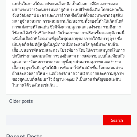
แฟชั่นในภาคใต้ของประเทศไทยถือเป็นตัวอย่างที่ดีของการผสม
ผสานระหว่างวัฒนธรรมมลายูกับประเพณีไทยดั้งเดิม โดยเฉพาะใน
จังหวัดปัตตานี ยะลา และนราธิวาส ซึ่งเป็นที่ตั้งของประชากรมุสลิม
มลายูจำนวนมาก การผสมผสานวัฒนธรรมทั้งสองนี้ทำให้เกิดสไตล์
การแต่งกายที่โดดเด่น ซึ่งมีทั้งความสุภาพและสง่างาม รวมถึงการ
ใช้งานได้จริงในชีวิตประจำวันในสภาพอากาศร้อนชื้นของภูมิภาคนี้
หนึ่งในเสื้อผ้าที่โดดเด่นที่สุดในชุดมลายูของภาคใต้คือบาจูคุรง ซึ่ง
เป็นชุดดั้งเดิมที่ผู้หญิงในภูมิภาคนี้มักจะสวมใส่ ชุดนี้ประกอบด้วย
เสื้อแขนยาวที่หลวมและกระโปรงที่ยาว โดยให้ความสมบูรณ์ในการ
ปกปิดร่างกายตามหลักการของอิสลาม การแต่งกายแบบนี้สะท้อนถึง
คุณค่าทางวัฒนธรรมของมลายูซึ่งมุ่งเน้นความสุภาพและสง่างาม
เสื้อบาจูคุรงในปัจจุบันได้มีการพัฒนาให้ทันสมัยขึ้น โดยผสมผสาน
ผ้าและลวดลายใหม่ ๆ แต่ยังคงรักษาความเรียบง่ายและความสุภาพ
ของชุดแบบดั้งเดิมเอาไว้ ฮิญาบ (Hijab) ก็เป็นส่วนสำคัญของแฟชั่น
ในภาคใต้ของไทยเช่นกัน…
P
Older posts
o
s
Search
t
Recent Posts
s