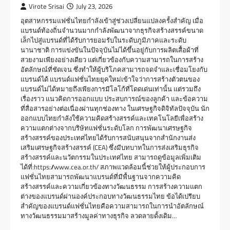
Virote Srisai
July 23, 2026
อุตสาหกรรมแฟชั่นไทยกำลังเข้าสู่ช่วงเปลี่ยนแปลงครั้งสำคัญ เมื่อ
แบรนด์ท้องถิ่นจำนวนมากกำลังพัฒนาจากธุรกิจสร้างสรรค์ขนาด
เล็กไปสู่แบรนด์ที่ได้รับการยอมรับในระดับภูมิภาคและระดับ
นานาชาติ การแข่งขันในปัจจุบันไม่ได้ขึ้นอยู่กับการผลิตเสื้อผ้าที่
สวยงามเพียงอย่างเดียว แต่เกี่ยวข้องกับความสามารถในการสร้าง
อัตลักษณ์ที่ชัดเจน ซึ่งทำให้ผู้บริโภคสามารถจดจำและเชื่อมโยงกับ
แบรนด์ได้ แบรนด์แฟชั่นไทยยุคใหม่เข้าใจว่าการสร้างตัวตนของ
แบรนด์ไม่ได้หมายถึงเพียงการมีโลโก้ที่โดดเด่นเท่านั้น แต่รวมถึง
เรื่องราว แนวคิดการออกแบบ ประสบการณ์ของลูกค้า และข้อความ
ที่สื่อสารอย่างต่อเนื่องผ่านทุกช่องทาง ในเศรษฐกิจดิจิทัลปัจจุบัน นัก
ออกแบบไทยกำลังใช้ความคิดสร้างสรรค์และเทคโนโลยีเพื่อสร้าง
ความแตกต่างจากบริษัทแฟชั่นระดับโลก การพัฒนาเศรษฐกิจ
สร้างสรรค์ของประเทศไทยได้รับการสนับสนุนจากสำนักงานส่ง
เสริมเศรษฐกิจสร้างสรรค์ (CEA) ซึ่งมีบทบาทในการส่งเสริมธุรกิจ
สร้างสรรค์และนวัตกรรมในประเทศไทย สามารถดูข้อมูลเพิ่มเติม
ได้ที่:https://www.cea.or.th/ สภาพแวดล้อมนี้ช่วยให้ผู้ประกอบการ
แฟชั่นไทยสามารถพัฒนาแบรนด์ที่มีพื้นฐานจากความคิด
สร้างสรรค์และความเกี่ยวข้องทางวัฒนธรรม การสร้างความแตก
ต่างของแบรนด์ผ่านองค์ประกอบทางวัฒนธรรมไทย ข้อได้เปรียบ
สำคัญของแบรนด์แฟชั่นไทยคือความสามารถในการนำอัตลักษณ์
ทางวัฒนธรรมมาสร้างมูลค่าทางธุรกิจ ลวดลายดั้งเดิม…