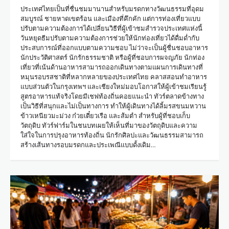
ประเทศไทยเป็นที่ชื่นชมมานานสำหรับมรดกทางวัฒนธรรมที่อุดม
สมบูรณ์ ชายหาดเขตร้อน และเมืองที่คึกคัก แต่การท่องเที่ยวแบบ
ปรับตามความต้องการได้เปลี่ยนวิธีที่ผู้เข้าชมสำรวจประเทศแห่งนี้
วันหยุดธีมปรับตามความต้องการช่วยให้นักท่องเที่ยวได้ดื่มด่ำกับ
ประสบการณ์ที่ออกแบบตามความชอบ ไม่ว่าจะเป็นผู้ชื่นชอบอาหาร
นักประวัติศาสตร์ นักรักธรรมชาติ หรือผู้ที่ชอบการผจญภัย นักท่อง
เที่ยวที่เน้นด้านอาหารสามารถออกเดินทางตามแผนการเดินทางที่
หมุนรอบรสชาติที่หลากหลายของประเทศไทย คลาสสอนทำอาหาร
แบบส่วนตัวในกรุงเทพฯ และเชียงใหม่มอบโอกาสให้ผู้เข้าชมเรียนรู้
สูตรอาหารแท้จริงโดยมีเชฟท้องถิ่นคอยแนะนำ ทัวร์ตลาดข้างทาง
เป็นวิธีที่สนุกและไม่เป็นทางการ ทำให้ผู้เดินทางได้ลิ้มรสขนมหวาน
ข้าวเหนียวมะม่วง ก๋วยเตี๋ยวเรือ และส้มตำ สำหรับผู้ที่ชอบเก็บ
วัตถุดิบ ทัวร์ฟาร์มในชนบทเผยให้เห็นที่มาของวัตถุดิบและความ
ใส่ใจในการปรุงอาหารท้องถิ่น นักรักศิลปะและวัฒนธรรมสามารถ
สร้างเส้นทางรอบมรดกและประเพณีแบบดั้งเดิม…