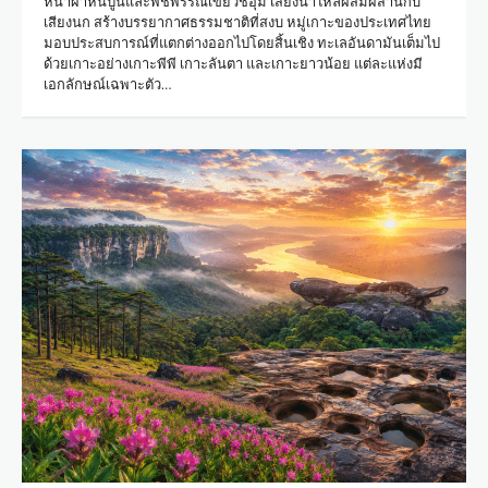
หน้าผาหินปูนและพืชพรรณเขียวชอุ่ม เสียงน้ำไหลผสมผสานกับ
เสียงนก สร้างบรรยากาศธรรมชาติที่สงบ หมู่เกาะของประเทศไทย
มอบประสบการณ์ที่แตกต่างออกไปโดยสิ้นเชิง ทะเลอันดามันเต็มไป
ด้วยเกาะอย่างเกาะพีพี เกาะลันตา และเกาะยาวน้อย แต่ละแห่งมี
เอกลักษณ์เฉพาะตัว…