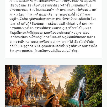
ภาคเหนือของประเทศไทยเผยให้เห็นอีกด้านหนึ่งของประเทศที่สงบ
เขียวขจี และเชื่อมโยงกับธรรมชาติอย่างลึกซึ้ง แม้นักท่องเที่ยว
จำนวนมากจะเชื่อมโยงประเทศไทยกับเกาะและรีสอร์ตริมทะเล แต่
ภาคเหนือถูกกำหนดด้วยแนวเทือกเขา หุบเขาแม่น้ำ ป่าไม้ และ
หมู่บ้านดั้งเดิม ภูมิภาคนี้มอบประสบการณ์การเดินทางที่สดชื่น โดย
เฉพาะสำหรับผู้ที่ชื่นชอบอากาศเย็น ถนนทิวทัศน์สวย น้ำตก และ
การพบปะทางวัฒนธรรมที่มีความหมาย ภูเขาเป็นหนึ่งในแหล่ง
ดึงดูดที่ทรงพลังที่สุดของภาคเหนือของประเทศไทย ภูเขามอบ
เอกลักษณ์เฉพาะให้แก่ภูมิภาคนี้ และสร้างภูมิทัศน์ที่แตกต่างอย่าง
มากจากที่ราบภาคกลางหรือชายหาดทางภาคใต้ เชียงใหม่ ซึ่งมัก
ถือเป็นประตูสู่ภาคเหนือ ถูกล้อมรอบด้วยพื้นที่สูงที่สามารถสำรวจได้
ง่าย อุทยานแห่งชาติดอยอินทนนท์เป็นจุดเด่นสำคัญ…