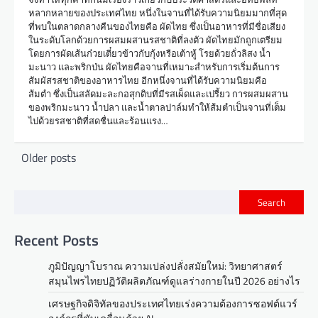
หลากหลายของประเทศไทย หนึ่งในจานที่ได้รับความนิยมมากที่สุด
ที่พบในตลาดกลางคืนของไทยคือ ผัดไทย ซึ่งเป็นอาหารที่มีชื่อเสียง
ในระดับโลกด้วยการผสมผสานรสชาติที่ลงตัว ผัดไทยมักถูกเตรียม
โดยการผัดเส้นก๋วยเตี๋ยวข้าวกับกุ้งหรือเต้าหู้ โรยด้วยถั่วลิสง น้ำ
มะนาว และพริกป่น ผัดไทยคือจานที่เหมาะสำหรับการเริ่มต้นการ
สัมผัสรสชาติของอาหารไทย อีกหนึ่งจานที่ได้รับความนิยมคือ
ส้มตำ ซึ่งเป็นสลัดมะละกอสุกดิบที่มีรสเผ็ดและเปรี้ยว การผสมผสาน
ของพริกมะนาว น้ำปลา และน้ำตาลปาล์มทำให้ส้มตำเป็นจานที่เต็ม
ไปด้วยรสชาติที่สดชื่นและร้อนแรง…
P
Older posts
o
s
Search
t
Recent Posts
s
n
ภูมิปัญญาโบราณ ความเปล่งปลั่งสมัยใหม่: วิทยาศาสตร์
a
สมุนไพรไทยปฏิวัติผลิตภัณฑ์ดูแลร่างกายในปี 2026 อย่างไร
v
เศรษฐกิจดิจิทัลของประเทศไทยเร่งความต้องการซอฟต์แวร์