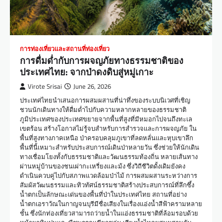
การท่องเที่ยวและสถานที่ท่องเที่ยว
การดื่มด่ำกับการผจญภัยทางธรรมชาติของ
ประเทศไทย: จากป่าดงดิบสู่หมู่เกาะ
Virote Srisai
June 26, 2026
ประเทศไทยนำเสนอการผสมผสานที่น่าทึ่งของระบบนิเวศที่เชิญ
ชวนนักเดินทางให้ดื่มด่ำไปกับความหลากหลายของธรรมชาติ
ภูมิประเทศของประเทศขยายจากพื้นที่สูงที่มีหมอกไปจนถึงทะเล
เขตร้อน สร้างโอกาสไม่รู้จบสำหรับการสำรวจและการผจญภัย ใน
พื้นที่สูงทางภาคเหนือ ป่าครอบคลุมภูเขาที่ลดหลั่นและหุบเขาลึก
พื้นที่นี้เหมาะสำหรับประสบการณ์เดินป่าหลายวัน ซึ่งช่วยให้นักเดิน
ทางเชื่อมโยงทั้งกับธรรมชาติและวัฒนธรรมท้องถิ่น หลายเส้นทาง
ผ่านหมู่บ้านของชนเผ่ากะเหรี่ยงและม้ง ซึ่งวิถีชีวิตดั้งเดิมยังคง
ดำเนินควบคู่ไปกับสภาพแวดล้อมป่าไม้ การผสมผสานระหว่างการ
สัมผัสวัฒนธรรมและทิวทัศน์ธรรมชาติสร้างประสบการณ์ที่ลึกซึ้ง
น้ำตกเป็นลักษณะเด่นของพื้นที่ป่าในประเทศไทย สถานที่อย่าง
น้ำตกเอราวัณในกาญจนบุรีมีชื่อเสียงในเรื่องแอ่งน้ำสีฟ้าครามหลาย
ชั้น ซึ่งนักท่องเที่ยวสามารถว่ายน้ำในแอ่งธรรมชาติที่ล้อมรอบด้วย