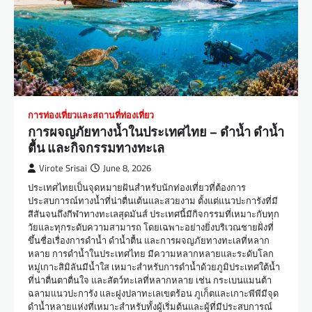
การท่องเที่ยวและสถานที่ท่องเที่ยว
การผจญภัยทางน้ำในประเทศไทย – ดำน้ำ ดำน้ำ
ตื้น และกิจกรรมทางทะเล
Virote Srisai
June 8, 2026
ประเทศไทยเป็นจุดหมายฝันสำหรับนักท่องเที่ยวที่ต้องการ
ประสบการณ์ทางน้ำที่น่าตื่นเต้นและสวยงาม ตั้งแต่แนวปะการังที่มี
สีสันจนถึงกีฬาทางทะเลสุดมันส์ ประเทศนี้มีกิจกรรมที่เหมาะกับทุก
วัยและทุกระดับความสามารถ โดยเฉพาะอย่างยิ่งบริเวณชายฝั่งที่
ขึ้นชื่อเรื่องการดำน้ำ ดำน้ำตื้น และการผจญภัยทางทะเลที่หลาก
หลาย การดำน้ำในประเทศไทย มีความหลากหลายและระดับโลก
หมู่เกาะสิมิลันมีน้ำใส เหมาะสำหรับการดำน้ำด้วยภูมิประเทศใต้น้ำ
ที่น่าตื่นตาตื่นใจ และสัตว์ทะเลที่หลากหลาย เช่น กระเบนแมนต้า
ฉลามแนวปะการัง และฝูงปลาทะเลเขตร้อน ภูเก็ตและเกาะพีพีมีจุด
ดำน้ำหลายแห่งที่เหมาะสำหรับทั้งผู้เริ่มต้นและผู้ที่มีประสบการณ์