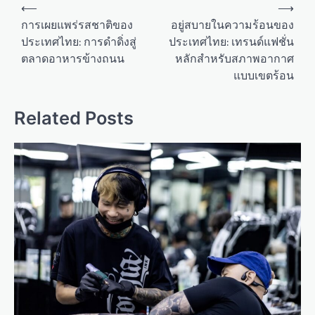
P
⟵
⟶
o
การเผยแพร่รสชาติของ
อยู่สบายในความร้อนของ
ประเทศไทย: การดำดิ่งสู่
ประเทศไทย: เทรนด์แฟชั่น
s
ตลาดอาหารข้างถนน
หลักสำหรับสภาพอากาศ
t
แบบเขตร้อน
n
a
Related Posts
v
i
g
a
t
i
o
n