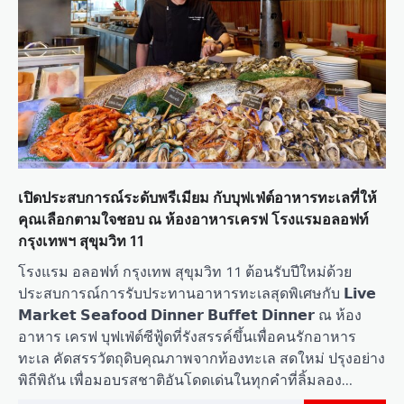
เปิดประสบการณ์ระดับพรีเมียม กับบุฟเฟ่ต์อาหารทะเลที่ให้
คุณเลือกตามใจชอบ ณ ห้องอาหารเครฟ โรงแรมอลอฟท์
กรุงเทพฯ สุขุมวิท 11
โรงแรม อลอฟท์ กรุงเทพ สุขุมวิท 11 ต้อนรับปีใหม่ด้วย
ประสบการณ์การรับประทานอาหารทะเลสุดพิเศษกับ 𝗟𝗶𝘃𝗲
𝗠𝗮𝗿𝗸𝗲𝘁 𝗦𝗲𝗮𝗳𝗼𝗼𝗱 𝗗𝗶𝗻𝗻𝗲𝗿 𝗕𝘂𝗳𝗳𝗲𝘁 𝗗𝗶𝗻𝗻𝗲𝗿 ณ ห้อง
อาหาร เครฟ บุฟเฟ่ต์ซีฟู้ดที่รังสรรค์ขึ้นเพื่อคนรักอาหาร
ทะเล คัดสรรวัตถุดิบคุณภาพจากท้องทะเล สดใหม่ ปรุงอย่าง
พิถีพิถัน เพื่อมอบรสชาติอันโดดเด่นในทุกคำที่ลิ้มลอง…