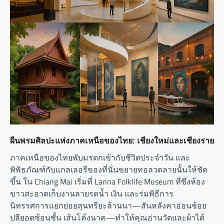
ผืนพรมศิลปะแห่งภาคเหนือของไทย: เชียงใหม่และเชียงราย
ภาคเหนือของไทยพับมรดกเข้ากับชีวิตประจำวัน และ
พิพิธภัณฑ์กับแกลเลอรีของที่นั่นขยายทอลวดลายนั้นให้ชัด
ขึ้น ใน Chiang Mai เริ่มที่ Lanna Folklife Museum ที่ซึ่งห้อง
ขาวสะอาดเก็บงานลายรดน้ำ เงิน และร่มพิธีการ
นิทรรศการแยกย่อยสุนทรียะล้านนา—สันหลังคาอ่อนช้อย
ปลียอดซ้อนชั้น เส้นโค้งนาค—ทำให้คุณอ่านวัดและผ้าได้