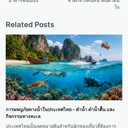
อาหารพื้นเมือง
ชีวิตกลางคืนที่น่าตื่นตาตื่น
t
ใจ
n
a
Related Posts
v
i
g
a
t
i
o
n
การผจญภัยทางน้ำในประเทศไทย – ดำน้ำ ดำน้ำตื้น และ
กิจกรรมทางทะเล
ประเทศไทยเป็นจุดหมายฝันสำหรับนักท่องเที่ยวที่ต้องการ