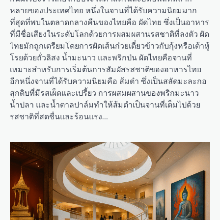
หลายของประเทศไทย หนึ่งในจานที่ได้รับความนิยมมาก
ที่สุดที่พบในตลาดกลางคืนของไทยคือ ผัดไทย ซึ่งเป็นอาหาร
ที่มีชื่อเสียงในระดับโลกด้วยการผสมผสานรสชาติที่ลงตัว ผัด
ไทยมักถูกเตรียมโดยการผัดเส้นก๋วยเตี๋ยวข้าวกับกุ้งหรือเต้าหู้
โรยด้วยถั่วลิสง น้ำมะนาว และพริกป่น ผัดไทยคือจานที่
เหมาะสำหรับการเริ่มต้นการสัมผัสรสชาติของอาหารไทย
อีกหนึ่งจานที่ได้รับความนิยมคือ ส้มตำ ซึ่งเป็นสลัดมะละกอ
สุกดิบที่มีรสเผ็ดและเปรี้ยว การผสมผสานของพริกมะนาว
น้ำปลา และน้ำตาลปาล์มทำให้ส้มตำเป็นจานที่เต็มไปด้วย
รสชาติที่สดชื่นและร้อนแรง…