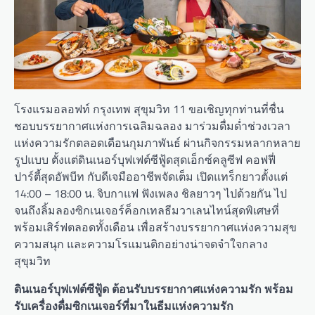
โรงแรมอลอฟท์ กรุงเทพ สุขุมวิท 11 ขอเชิญทุกท่านที่ชื่น
ชอบบรรยากาศแห่งการเฉลิมฉลอง มาร่วมดื่มด่ำช่วงเวลา
แห่งความรักตลอดเดือนกุมภาพันธ์ ผ่านกิจกรรมหลากหลาย
รูปแบบ ตั้งแต่ดินเนอร์บุฟเฟต์ซีฟู้ดสุดเอ็กซ์คลูซีฟ คอฟฟี่
ปาร์ตี้สุดอัพบีท กับดีเจมืออาชีพจัดเต็ม เปิดแทร็กยาวตั้งแต่
14:00 – 18:00 น. จิบกาแฟ ฟังเพลง ชิลยาวๆ ไปด้วยกัน ไป
จนถึงลิ้มลองซิกเนเจอร์ค็อกเทลธีมวาเลนไทน์สุดพิเศษที่
พร้อมเสิร์ฟตลอดทั้งเดือน เพื่อสร้างบรรยากาศแห่งความสุข
ความสนุก และความโรแมนติกอย่างน่าจดจำใจกลาง
สุขุมวิท
ดินเนอร์บุฟเฟต์ซีฟู้ด ต้อนรับบรรยากาศแห่งความรัก พร้อม
รับเครื่องดื่มซิกเนเจอร์ที่มาในธีมแห่งความรัก