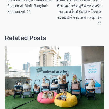
s
Season at Aloft Bangkok
พักสุดเอ็กซ์คลูซีฟ พร้อมรับ
t
Sukhumvit 11
คะแนนโบนัสพิเศษ โรงแร
n
มอลอฟท์ กรุงเทพฯ สุขุมวิท
a
11
v
Related Posts
i
g
a
t
i
o
n