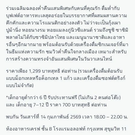
ร่วมเฉลิมฉลองค่ำคืนแสนพิเศษกับคนที่คุณรัก ดื่มด่ำกับ
บุฟเฟต์อาหารทะเลสุดอร่อยในบรรยากาศที่ผสมผสานความ
คึกคักและความโรแมนติกอย่างลงตัว ไม่ว่าจะเป็นกุ้งเผา
ปูม้านิ่ง หอยนางรม หอยแมลงภู่นิวซีแลนด์ รวมถึงซูชิ ซาชิมิ
พลาดไม่ได้กับซาซิมิปลาไทย และเมนูนานาชาติและอาหา
รอื่นๆอีกมากมาย พร้อมต้อนรับด้วยเครื่องดื่มซิกเนเจอร์ที่มา
ในธีมแห่งความรัก ชมวิวค่ำคืนใจกลางเมือง เหมาะสำหรับ
การสร้างความทรงจำอันแสนพิเศษในวันวาเลนไทน์
ราคาเพียง 1,299 บาทสุทธิ ต่อท่าน (รวมเครื่องดื่มต้อนรับ
แบบม็อกเทลหรือค็อกเทล 1 แก้ว และเครื่องดื่มซอฟต์ดริงก์
แบบไม่จำกัด)
*เด็กอายุต่ำกว่า 6 ปี รับประทานฟรี (ไม่เกิน 2 คนต่อโต๊ะ)
และ เด็กอายุ 7–12 ปี ราคา 700 บาทสุทธิ ต่อท่าน
พบกัน วันเสาร์ที่ 14 กุมภาพันธ์ 2569 เวลา 18.00 – 22.00 น.
ห้องอาหารเครฟ ชั้น 8 โรงแรมอลอฟท์ กรุงเทพ สุขุมวิท 11