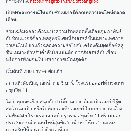
สำรองที่นั่ง:
https://megatix.in.th/aloftbangkok
เปิดประสบการณ์ใหม่กับซิกเนเจอร์ค็อกเทลวาเลนไทน์ตลอด
เดือน
ร่วมเฉลิมฉลองเดือนแห่งความรักตลอดทั้งเดือนกุมภาพันธ์
กับซิกเนเจอร์ค็อกเทลสูตรพิเศษที่รังสรรค์ขึ้นเฉพาะเทศกาล
วาเลนไทน์ ยกแก้วฉลองความรักไปกับเครื่องดื่มสุดเอ็กซ์คลู
ซีฟ เหมาะสำหรับค่ำคืนโรแมนติก การสังสรรค์กับเพื่อน
หรือการพักผ่อนในบรรยากาศเมืองสุดชิค
เริ่มต้นที่ 280 บาท++ ต่อแก้ว
สถานที่: ดับเบิลยู เอ็กซ์ วาย ซี บาร์, โรงแรมอลอฟท์ กรุงเทพ
สุขุมวิท 11
ไม่ว่าคุณจะเลือกสนุกกับปาร์ตี้ยามบ่าย ดื่มด่ำดินเนอร์ซีฟู้ด
สุดโรแมนติก หรือจิบค็อกเทลซิกเนเจอร์ในบรรยากาศเมือง
สุดทันสมัย โรงแรมอลอฟท์ กรุงเทพ สุขุมวิท 11 พร้อมมอบ
ประสบการณ์วาเลนไทน์สุดพิเศษ เพื่อทำให้เทศกาลแห่ง
ความรักปีนี้น่าจดจำยิ่งกว่าที่เคย