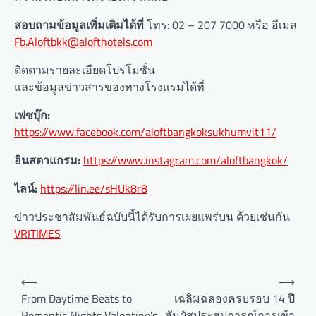
สอบถามข้อมูลเพิ่มเติมได้ที่
โทร: 02 – 207 7000 หรือ อีเมล
Fb.Aloftbkk@alofthotels.com
ติดตามรายละเอียดโปรโมชั่น
และข้อมูลข่าวสารของทางโรงแรมได้ที่
เฟซบุ๊ก
:
https://www.facebook.com/aloftbangkoksukhumvit11/
อินสตาแกรม
:
https://www.instagram.com/aloftbangkok/
ไลน์
:
https://lin.ee/sHUk8r8
ข่าวประชาสัมพันธ์ฉบับนี้ได้รับการเผยแพร่บน ด้วยเช่นกัน
VRITIMES
P
⟵
⟶
o
From Daytime Beats to
เฉลิมฉลองครบรอบ 14 ปี
Romantic Nights Valentine’s
สัมผัสประสบการณ์การเข้า