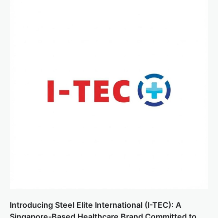
i
g
a
t
i
o
n
Introducing Steel Elite International (I-TEC): A
Singapore-Based Healthcare Brand Committed to