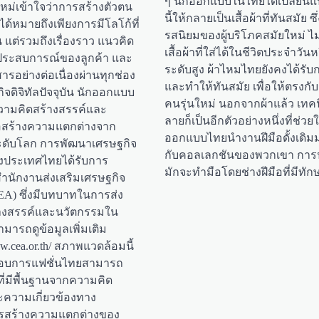
ๆ นักออกแบบในไทยได้เปลี่ยนแ
หม่เข้าใจว่าการสร้างตัวตน
นี้ให้กลายเป็นเสื้อผ้าที่ทันสมัย ซึ
ด้หมายถึงเพียงการมีโลโก้ที่
รสนิยมของผู้บริโภคสมัยใหม่ ไม
น แต่รวมถึงเรื่องราว แนวคิด
เสื้อผ้าที่ใส่ได้ในชีวิตประจำวัน
ระสบการณ์ของลูกค้า และ
ระดับสูง ผ้าไหมไทยยังคงได้รับ
สารอย่างต่อเนื่องผ่านทุกช่อง
และทำให้ทันสมัย เพื่อให้ตรงก
จดิจิทัลปัจจุบัน นักออกแบบ
คนรุ่นใหม่ นอกจากผ้าแล้ว เทค
วามคิดสร้างสรรค์และ
ลายก็เป็นอีกตัวอย่างหนึ่งที่ช่วยใ
่อสร้างความแตกต่างจาก
ออกแบบไทยนำงานฝีมือดั้งเดิ
ระดับโลก การพัฒนาเศรษฐกิจ
กับคอลเลกชันของพวกเขา การปั
งประเทศไทยได้รับการ
มักจะทำมือโดยช่างฝีมือที่มีทั
ำนักงานส่งเสริมเศรษฐกิจ
EA) ซึ่งมีบทบาทในการส่ง
ร้างสรรค์และนวัตกรรมใน
ารถดูข้อมูลเพิ่มเติม
www.cea.or.th/ สภาพแวดล้อมนี้
ะกอบการแฟชั่นไทยสามารถ
ี่มีพื้นฐานจากความคิด
ะความเกี่ยวข้องทาง
รสร้างความแตกต่างของ