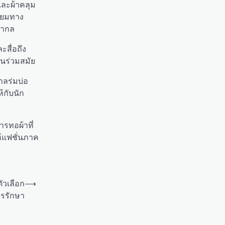
และผ้าคลุม
นิยมทาง
สากล
ะสื่อถึง
่นร่วมสมัย
าลร่มบ่อ
้กับนัก
รทอผ้าที่
ห้แฟชั่นภาค
ัวเลือก
⟶
รรักษา