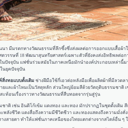
า มีมรดกทางวัฒนธรรมที่ลึกซึ้งซึ่งส่งผลต่อการออกแบบเสื้อผ้าใ
ถึงศตวรรษที่ 18 พัฒนาสุนทรียศาสตร์เฉพาะตัวที่ยังคงส่งอิทธิพลต่อ
ปัจจุบัน แฟชั่นร่วมสมัยในภาคเหนือมักนำองค์ประกอบเหล่านี้มา
นยุคปัจจุบัน
ิ่งทอแบบดั้งเดิม
ช่างฝีมือใช้กี่เอวต่อหลังมือเพื่อผลิตผ้าที่มีลว
ผ้าไหมเป็นวัสดุหลัก ส่วนใหญ่ย้อมสีด้วยวัตถุดิบธรรมชาติ เช่
ยังสะท้อนเรื่องราวทางวัฒนธรรมที่สืบทอดจากรุ่นสู่รุ่น
ชาติ เช่น อินดิโก้เข้ม แดงทอง และทอง มักปรากฏในชุดดั้งเดิม สีแ
พลังชีวิต แดงสื่อถึงความมีชีวิตชีวา และทองแสดงถึงความมั่งค
ดทางสายตา ทำให้แฟชั่นภาคเหนือของไทยแตกต่างจากสไตล์อื่น ๆ 