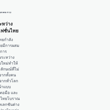
หว่าง
ฟชั่นไทย
ทยกำลัง
โดยมีการผสม
กการ
ระหว่าง
ยใหม่ทำให้
ักษณ์ที่ไม่
จากทั้งคน
นจากทั่วโลก
ผ้าแบบ
ี่ทอมือ และ
ปะไทยโบราณ
ลเลกชันต่าง