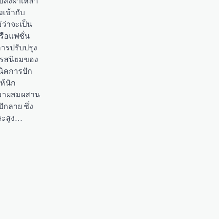
ปลงผ้าเหล่า
่งเข้ากับ
่ว่าจะเป็น
หรือแฟชั่น
การปรับปรุง
ับรสนิยมของ
นิคการปัก
ห้นัก
มมาผสมผสาน
กลาย ซึ่ง
กษะสูง…