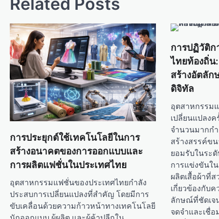
t
Related Posts
n
a
v
การปฏิวัติ
i
ไทยท้องถิ่น
g
สร้างอัตลัก
ดิจิทัล
a
t
อุตสาหกรรมแฟช
เปลี่ยนแปลงครั
i
จำนวนมากกำล
o
การประยุกต์ใช้เทคโนโลยีในการ
สร้างสรรค์ขนา
n
สร้างอนาคตของการออกแบบและ
ยอมรับในระดั
การผลิตแฟชั่นในประเทศไทย
การแข่งขันในปั
ผลิตเสื้อผ้าที
อุตสาหกรรมแฟชั่นของประเทศไทยกำลัง
เกี่ยวข้องกั
ประสบการเปลี่ยนแปลงที่สำคัญ โดยมีการ
ลักษณ์ที่ชัดเ
ขับเคลื่อนด้วยความก้าวหน้าทางเทคโนโลยี
จดจำและเชื่อ
นักออกแบบ ผู้ผลิต และผู้ค้าปลีกใน