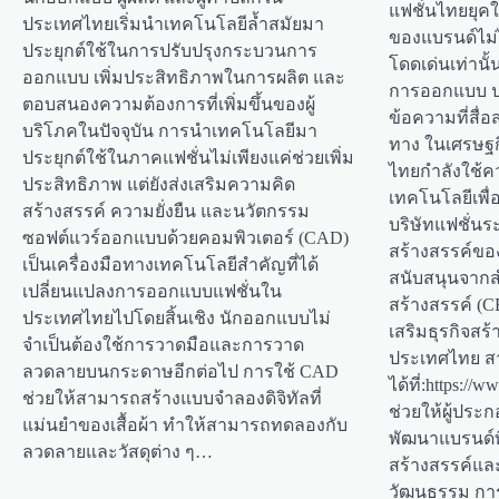
แฟชั่นไทยยุคใ
ประเทศไทยเริ่มนำเทคโนโลยีล้ำสมัยมา
ของแบรนด์ไม่ไ
ประยุกต์ใช้ในการปรับปรุงกระบวนการ
โดดเด่นเท่านั้
ออกแบบ เพิ่มประสิทธิภาพในการผลิต และ
การออกแบบ ป
ตอบสนองความต้องการที่เพิ่มขึ้นของผู้
ข้อความที่สื่อ
บริโภคในปัจจุบัน การนำเทคโนโลยีมา
ทาง ในเศรษฐกิ
ประยุกต์ใช้ในภาคแฟชั่นไม่เพียงแค่ช่วยเพิ่ม
ไทยกำลังใช้ค
ประสิทธิภาพ แต่ยังส่งเสริมความคิด
เทคโนโลยีเพื
สร้างสรรค์ ความยั่งยืน และนวัตกรรม
บริษัทแฟชั่น
ซอฟต์แวร์ออกแบบด้วยคอมพิวเตอร์ (CAD)
สร้างสรรค์ขอ
เป็นเครื่องมือทางเทคโนโลยีสำคัญที่ได้
สนับสนุนจากส
เปลี่ยนแปลงการออกแบบแฟชั่นใน
สร้างสรรค์ (C
ประเทศไทยไปโดยสิ้นเชิง นักออกแบบไม่
เสริมธุรกิจส
จำเป็นต้องใช้การวาดมือและการวาด
ประเทศไทย สาม
ลวดลายบนกระดาษอีกต่อไป การใช้ CAD
ได้ที่:https://
ช่วยให้สามารถสร้างแบบจำลองดิจิทัลที่
ช่วยให้ผู้ปร
แม่นยำของเสื้อผ้า ทำให้สามารถทดลองกับ
พัฒนาแบรนด์ท
ลวดลายและวัสดุต่าง ๆ…
สร้างสรรค์แล
วัฒนธรรม กา