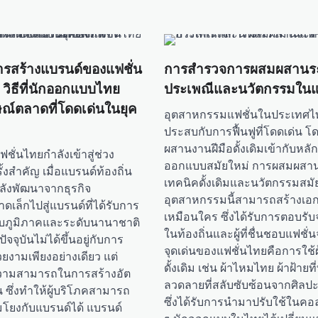
การสร้างแบรนด์ของแฟชั่น
การสำรวจการผสมผสานระ
: วิธีที่นักออกแบบไทย
ประเพณีและนวัตกรรมในแ
ษณ์ตลาดที่โดดเด่นในยุค
อุตสาหกรรมแฟชั่นในประเทศไ
ประสบกับการฟื้นฟูที่โดดเด่น 
ผสานงานฝีมือดั้งเดิมเข้ากับหลั
ั่นไทยกำลังเข้าสู่ช่วง
ออกแบบสมัยใหม่ การผสมผสาน
้งสำคัญ เมื่อแบรนด์ท้องถิ่น
เทคนิคดั้งเดิมและนวัตกรรมสมั
ังพัฒนาจากธุรกิจ
อุตสาหกรรมนี้สามารถสร้างเอกล
ดเล็กไปสู่แบรนด์ที่ได้รับการ
เหมือนใคร ซึ่งได้รับการตอบรับ
บภูมิภาคและระดับนานาชาติ
ในท้องถิ่นและผู้ที่ชื่นชอบแฟชั่
จจุบันไม่ได้ขึ้นอยู่กับการ
จุดเด่นของแฟชั่นไทยคือการใช้
่สวยงามเพียงอย่างเดียว แต่
ดั้งเดิม เช่น ผ้าไหมไทย ผ้าฝ้ายท
บความสามารถในการสร้างอัต
ลวดลายที่สลับซับซ้อนจากศิล
จน ซึ่งทำให้ผู้บริโภคสามารถ
ซึ่งได้รับการนำมาปรับใช้ในคอ
มโยงกับแบรนด์ได้ แบรนด์