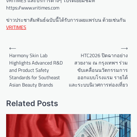
VRITIMES และบริการต่างๆ โปรดเยี่ยมชมที่
https://www.vritimes.com
ข่าวประชาสัมพันธ์ฉบับนี้ได้รับการเผยแพร่บน ด้วยเช่นกัน
VRITIMES
P
⟵
⟶
o
Harmony Skin Lab
HTC2026 ปิดฉากอย่าง
Highlights Advanced R&D
สวยงาม ณ กรุงเทพฯ ร่วม
s
and Product Safety
ขับเคลื่อนนวัตกรรมการ
t
Standards for Southeast
ออกแบบโรงแรม รายได้
n
Asian Beauty Brands
และระบบนิเวศการท่องเที่ยว
a
v
Related Posts
i
g
a