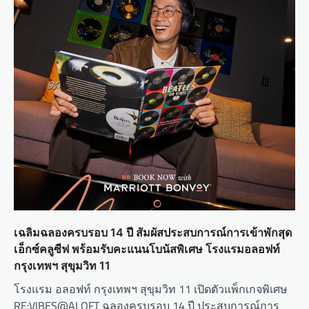
เฉลิมฉลองครบรอบ 14 ปี สัมผัสประสบการณ์การเข้าพักสุด
เอ็กซ์คลูซีฟ พร้อมรับคะแนนโบนัสพิเศษ โรงแรมอลอฟท์
กรุงเทพฯ สุขุมวิท 11
โรงแรม อลอฟท์ กรุงเทพฯ สุขุมวิท 11 เปิดตัวแพ็กเกจพิเศษ
RE:VIBES@ALOFT ฉลองครบรอบ 14 ปี ประสบการณ์การ