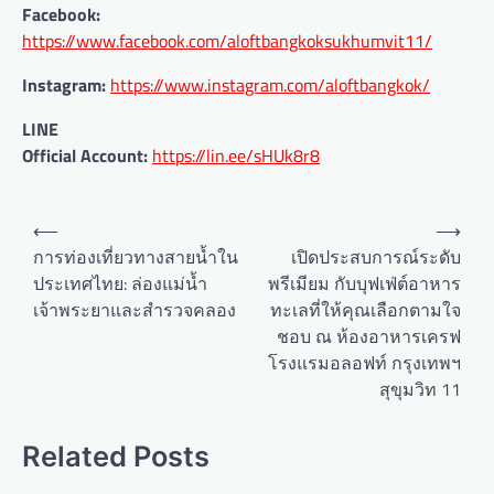
Facebook:
https://www.facebook.com/aloftbangkoksukhumvit11/
Instagram:
https://www.instagram.com/aloftbangkok/
LINE
Official Account:
https://lin.ee/sHUk8r8
P
⟵
⟶
o
การท่องเที่ยวทางสายน้ำใน
เปิดประสบการณ์ระดับ
ประเทศไทย: ล่องแม่น้ำ
พรีเมียม กับบุฟเฟ่ต์อาหาร
s
เจ้าพระยาและสำรวจคลอง
ทะเลที่ให้คุณเลือกตามใจ
t
ชอบ ณ ห้องอาหารเครฟ
n
โรงแรมอลอฟท์ กรุงเทพฯ
a
สุขุมวิท 11
v
Related Posts
i