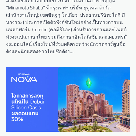
มังงะท่องเที่ยวที่ถ่ายทอดเรื่องราวในร้านอาหารญี่ปุ่น
“Minamoto Shabu” ที่กรุงเทพฯ บริษัท ยูทูเทค จำกัด
(สำนักงานใหญ่: เขตชินจูกุ โตเกียว, ประธานบริษัท: ไดกิ มิ
นางาวะ) ประกาศเปิดตัวฟังก์ชันใหม่อย่างเป็นทางการบน
แพลตฟอร์ม Comilio (คอมิริโอะ) สำหรับการอ่านและโพสต์
มังงะแปลภาษาไทย รวมถึงภาษาอินโดนีเซีย และเผยแพร่มั
งงะออนไลน์ เรื่องใหม่ที่ร่วมผลิตระหว่างนักวาดการ์ตูนชื่อ
ดังและนักแสดงชาวไทยชื่อดัง1.…