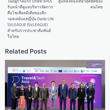
ในฤดูกาลแรก บริษัท APOC
สู่แหล่งท่องเที่ยวสุดฮิตของ
s
รับหน้าที่ดูแลบริหารจัดการ
คนไทย
t
สื่อโซเชียลมีเดียของลีก
n
วอลเลย์บอลญี่ปุ่น Daido Life
a
SV.LEAGUE (SV.LEAGUE)
สำหรับการประชาสัมพันธ์
v
ในไทย
i
g
Related Posts
a
t
i
o
n