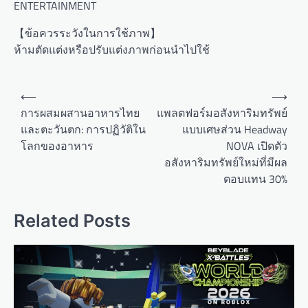
ENTERTAINMENT
【ข้อควรระวังในการใช้ภาพ】
ห้ามตัดแต่งหรือปรับแต่งภาพก่อนนำไปใช้
P
⟵
⟶
o
การผสมผสานอาหารไทย
แพลตฟอร์มอสังหาริมทรัพย์
และตะวันตก: การปฏิวัติใน
แบบเศษส่วน Headway
s
โลกของอาหาร
NOVA เปิดตัว
t
อสังหาริมทรัพย์ใหม่ที่มีผล
n
ตอบแทน 30%
a
v
Related Posts
i
g
a
t