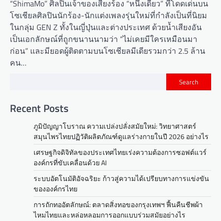
“ShimaMo” ศิลปินเจ้าของเสียงร้อง “หนึ่งเดียว” ที่โดดเด่นบน
โซเชียลศิลปินนักร้อง-นักแต่งเพลงรุ่นใหม่ที่กำลังเป็นที่นิยม
ในกลุ่ม GEN Z ทั้งในญี่ปุ่นและต่างประเทศ ด้วยน้ำเสียงอัน
เป็นเอกลักษณ์ที่ถูกขนานนามว่า “ไม่เคยมีใครเหมือนมา
ก่อน” และมียอดผู้ติดตามบนโซเชียลมีเดียรวมกว่า 2.5 ล้าน
คน…
Search
Recent Posts
ภูมิปัญญาโบราณ ความเปล่งปลั่งสมัยใหม่: วิทยาศาสตร์
สมุนไพรไทยปฏิวัติผลิตภัณฑ์ดูแลร่างกายในปี 2026 อย่างไร
เศรษฐกิจดิจิทัลของประเทศไทยเร่งความต้องการซอฟต์แวร์
องค์กรที่ขับเคลื่อนด้วย AI
ระบบอัตโนมัติอัจฉริยะ ก้าวสู่ความได้เปรียบทางการแข่งขัน
ขององค์กรไทย
การถักทออัตลักษณ์: ตลาดสิ่งทอของกรุงเทพฯ ฟื้นคืนชีพผ้า
ไหมไทยและหล่อหลอมการออกแบบร่วมสมัยอย่างไร