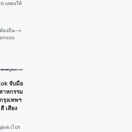
arch แสดงให้
้องถิ่น
⟶
ออกแบบ
ok จับมือ
ุตสาหกรรม
กรุงเทพฯ
ี เสียง
ngkok (โปร