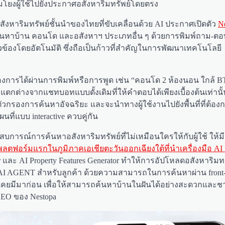
มโยงผู้ใช้ไปยังประกาศอสังหาริมทรัพย์โดยตรง
งหาริมทรัพย์ชั้นนำของไทยที่ขับเคลื่อนด้วย AI ประกาศเปิดตัว
N
ารถค้นหาบ้าน คอนโด และอสังหาฯ ประเภทอื่น ๆ ด้วยการพิมพ์ถาม-ต
วข้องโดยอัตโนมัติ ซึ่งถือเป็นก้าวที่สำคัญในการพัฒนาเทคโนโลยี
้องการได้ผ่านการพิมพ์หรือการพูด เช่น “คอนโด 2 ห้องนอน ใกล้ B
 แตกต่างจากแชทบอทแบบดั้งเดิมที่ให้คำตอบได้เพียงเบื้องต้นเท่านั้
รองการค้นหาอัจฉริยะ และจะนำทางผู้ใช้งานไปยังพื้นที่ที่ต้อง
ี่แบบ interactive ควบคู่กัน
ประสบการณ์การค้นหาอสังหาริมทรัพย์ที่ไม่เหมือนใครให้กับผู้ใช้ ใ
ลตฟอร์มแรกในภูมิภาคเอเชียตะวันออกเฉียงใต้ที่นำเครื่องมือ AI
tor และ AI Property Features Generator ทำให้การอัปโหลดอสังหาริมท
topa AI AGENT สำหรับลูกค้า ด้วยความสามารถในการค้นหาผ่าน front
่ไม่เคยมีมาก่อน เพื่อให้สามารถค้นหาบ้านในฝันได้อย่างสะดวกและ
-CEO ของ Nestopa