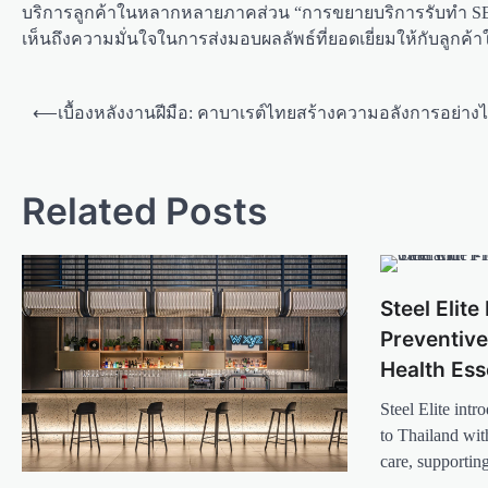
บริการลูกค้าในหลากหลายภาคส่วน “การขยายบริการรับทำ S
เห็นถึงความมั่นใจในการส่งมอบผลลัพธ์ที่ยอดเยี่ยมให้กับลูกค
P
⟵
เบื้องหลังงานฝีมือ: คาบาเรต์ไทยสร้างความอลังการอย่าง
o
s
t
Related Posts
n
a
v
Steel Elit
i
Preventive
g
Health Ess
a
Steel Elite int
t
to Thailand wit
care, supportin
i