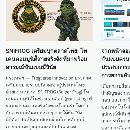
v
i
g
a
t
i
SNIFROG เตรียมบุกตลาดไทย: โท
จากหน้าจอเ
o
เคนคอมมูนิตี้สายจริงจัง ที่มาพร้อม
กันแบบครบ
อารมณ์ขันแบบมีวินัย
ประสบการณ์
n
การยกระดับส
กรุงเทพฯ — Frogverse Innovation ประกาศ
เตรียมขยายระบบนิเวศเข้าสู่ประเทศไทย
เมื่อการเปลี่ยน
ด้วยการแนะนำ SNIFROG (Sniper Frog) โท
สำคัญของการด
เคนคอมมูนิตี้ในช่วงก่อนลิสต์ (pre-listing) ที่
สอน และการใ
ผสมผสานความจริงจังของโลกคริปโตเข้า
ของเทคโนโลยีจ
กับอารมณ์ขันแบบเบา ๆ ภายใต้ธีม “บึง
อุปกรณ์ที่เพิ่ม
ดิจิทัล” อันเป็นเอกลักษณ์ แม้ภาพลักษณ์
สามารถในการ
ภายนอกจะดูสนุกและเป็นกันเอง แต่
ของ การสื่อส