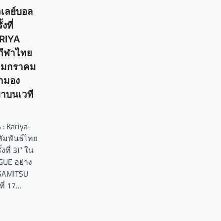
ลเลย์บอล
งที่
RIYA
กกีฬาไทย
 17 มกราคม
ตามอง
ยาบนเวที
: Kariya-
มสัมพันธ์ไทย
้งที่ 3)” ใน
GUE อย่าง
ISAMITSU
ที่ 17…