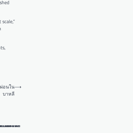
ished
 scale,”
m
ts,
ักผ่อนใน
⟶
บาหลี