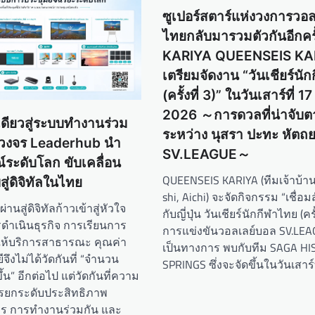
ซูเปอร์สตาร์แห่งวงการวอ
ไทยกลับมารวมตัวกันอีกครั้
KARIYA QUEENSEIS KA
เตรียมจัดงาน “วันเชียร์นั
(ครั้งที่ 3)” ในวันเสาร์ที่
2026 ～การดวลที่น่าจับ
ดียวสู่ระบบทำงานร่วม
ระหว่าง นุสรา ปะทะ หัตถ
วงจร Leaderhub นำ
SV.LEAGUE～
ระดับโลก ขับเคลื่อน
QUEENSEIS KARIYA (ทีมเจ้าบ้าน 
ู่ดิจิทัลในไทย
shi, Aichi) จะจัดกิจกรรม “เชื่อ
ผ่านสู่ดิจิทัลก้าวเข้าสู่หัวใจ
กับญี่ปุ่น วันเชียร์นักกีฬาไทย (ครั
ำเนินธุรกิจ การเรียนการ
การแข่งขันวอลเลย์บอล SV.LEA
ห้บริการสาธารณะ คุณค่า
เป็นทางการ พบกับทีม SAGA H
ึงไม่ได้วัดกันที่ “จำนวน
SPRINGS ซึ่งจะจัดขึ้นในวันเสาร์
ขึ้น” อีกต่อไป แต่วัดกันที่ความ
ยกระดับประสิทธิภาพ
าร การทำงานร่วมกัน และ