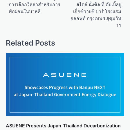
การเลือกวิลล่าสำหรับการ
สไตล์ นั่งชิล ที่ ดับเบิ้ลยู
s
พักผ่อนในบาหลี
เอ็กซ์วายซี บาร์ โรงแรม
t
อลอฟท์ กรุงเทพฯ สุขุมวิท
n
11
a
v
Related Posts
i
g
a
t
i
o
n
ASUENE Presents Japan-Thailand Decarbonization