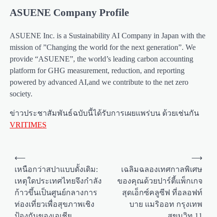
ASUENE Company Profile
ASUENE Inc. is a Sustainability AI Company in Japan with the
mission of ”Changing the world for the next generation”. We
provide “ASUENE”, the world’s leading carbon accounting
platform for GHG measurement, reduction, and reporting
powered by advanced AI,and we contribute to the net zero
society.
ข่าวประชาสัมพันธ์ฉบับนี้ได้รับการเผยแพร่บน ด้วยเช่นกัน
VRITIMES
P
⟵
⟶
o
เหนือกว่าสปาแบบดั้งเดิม:
เฉลิมฉลองเทศกาลพิเศษ
เหตุใดประเทศไทยจึงกำลัง
ของคุณด้วยปาร์ตี้แพ็กเกจ
s
ก้าวขึ้นเป็นศูนย์กลางการ
สุดเอ็กซ์คลูซีฟ ที่อลอฟท์
t
ท่องเที่ยวเพื่อสุขภาพเชิง
บาย แมริออท กรุงเทพ
n
ป้องกันของเอเชีย
สุขุมวิท 11