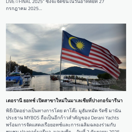
LIVE☆FINAL 2025” ซึ่งจะจัดขึ้นในวันอาทิตย์ที่ 27
กรกฎาคม 2025…
เดอรานี ยอทช์ เปิดสาขาใหม่ในมาเลเซียที่ปางกอร์มารีนา
พิธีเปิดอย่างเป็นทางการโดย ดาโต๊ะ มูฮัมหมัด รัดซี มานัน
ประธาน MYBOS ถือเป็นอีกก้าวสำคัญของ Derani Yachts
พร้อมการจัดแสดงเรือยอทช์และการเฉลิมฉลองร่วมกับ
ชุมชน ปางกอร์มารีนา, มาเลเซีย – วันที่ 2 กันยายน 2025 —