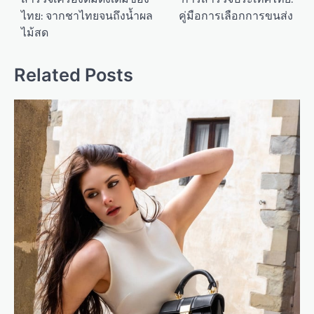
ไทย: จากชาไทยจนถึงน้ำผล
คู่มือการเลือกการขนส่ง
s
ไม้สด
t
n
Related Posts
a
v
i
g
a
t
i
o
n