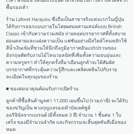
เวลา พร้อมนำเสนอแรงบันดาลใจใหม่ในการสร้างสไตล์จาก
พื้นรองเท้า
ร้าน Laforet Harajuku ซึ่งถือเป็นสาขาจริงแห่งแรกในญี่ปุ่น
ได้รับการออกแบบภายในโดยผสมผสานเสน่ห์แบบ British
Classic เข้ากับความร่วมสมัย ถ่ายทอดบรรยากาศที่ทั้งสบาย
ผ่อนคลายและแฝงความเป็น แฟชันอย่างมีสไตล์โทนหลักใช้
สีน้ำเงินเข้มที่ชวนให้นึกถึงภูมิอากาศอันแปรปรวนของ
อังกฤษตัดกับงานไม้โทนวอลนัทที่เพิ่มทั้งความอบอุ่นและ
ความหรูหรา ทำให้ทุกครั้งที่มาเยือนลูกค้าจะได้สัมผัส
บรรยากาศที่กระตุ้นความรู้สึกและเพลิดเพลินไปกับราย
ละเอียดในทุกมุมของร้าน
■ ของสมนาคุณต้อนรับการเปิดร้าน
ลูกค้าที่ซื้อสินค้ามูลค่า 11,000 เยนขึ้นไป (รวมภาษี) จะได้รับ
ของขวัญเป็น พวงกุญแจรองเท้าบัลเลต์ชูส์
ออริจินัลจากแบรนด์ (มีทั้งหมด 3 สี) จำนวน 1 ชิ้นต่อ 1 ใบ
เสร็จ ของมีจำนวนจำกัด และกิจกรรมจะสิ้นสุดทันทีเมื่อของ
หมด