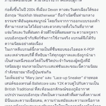
ภายใต้คอนเซ็ปต์ “สวมใส่บรรยากาศแห่งฤดูกาล”
ก่อตั้งขึ้นในปี 2004 ที่เมือง Devon ทางตะวันตกเฉียงใต้ของ
อังกฤษ “Rockfish Weatherwear” ถือกำเนิดขึ้นท่ามกลาง
ธรรมชาติอันอุดมสมบูรณ์ โดยเริ่มจากการออกแบบรองเท้า
ที่สามารถสวมใส่ได้อย่างสะดวกสบายทั้งในวันที่อากาศ
แจ่มใสและวันที่ฝนตก ด้วยดีไซน์ที่ผสมผสาน ความหรูหรา
แบบอังกฤษเข้ากับฟังก์ชันการใช้งานจริง แบรนด์จึงได้รับ
ความนิยมอย่างต่อเนื่อง
ในเกาหลีแบรนด์นี้กลายเป็นที่ชื่นชอบของไอดอล K-POP
และเหล่าเซเลบริตี้ ที่หยิบมาใส่ทุกฤดูกาลและยังถูกนำมา
เป็นส่วนหนึ่งของสไตล์ในชีวิตประจำวันของผู้หญิงที่มี
รสนิยมสูง จนกลายเป็นกระแสแฟชันและขณะนี้ความนิยม
กำลังขยายมาถึงญี่ปุ่นเช่นกัน
ไอเท็มอย่าง “Mary Jane” และ “Lace-up Sneaker” ถ่ายทอด
เสน่ห์ของเทรนด์ Balletcore และ Y2K ควบคู่ไปกับความเป็น
British Traditional ที่สะท้อนเอกลักษณ์ของภูมิอากาศ
แปรปรวนแบบอังกฤษ เกิดเป็นความลงตัวที่ผสานทั้งความเฟ
มินีนและความเฉียบคม, ความร่วมสมัยและความเหนือกาล