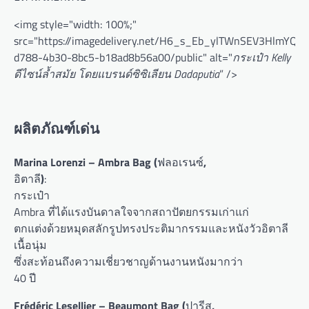
<img style="width: 100%;"
src="https://imagedelivery.net/H6_s_Eb_ylTWnSEV3HlmYQ/
d788-4b30-8bc5-b18ad8b56a00/public" alt="
กระเป๋า Kelly
ดีไซน์ล้ำสมัย โดยแบรนด์ซิซิเลียน Dadaputia
” />
ผลิตภัณฑ์เด่น
Marina Lorenzi – Ambra Bag (
ฟลอเรนซ์
,
อิตาลี
)
:
กระเป๋า
Ambra ที่ได้แรงบันดาลใจจากสถาปัตยกรรมเก่าแก่
ตกแต่งด้วยหมุดสลักรูปทรงประติมากรรมและหนังวัวอิตาลี
เนื้อนุ่ม
ซึ่งสะท้อนถึงความเชี่ยวชาญด้านงานหนังมากว่า
40 ปี
Frédéric Lesellier – Beaumont Bag (
ปารีส
,