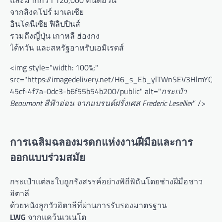
จากสิงคโปร์ มาเลเซีย
อินโดนีเซีย ฟิลิปปินส์
รวมถึงญี่ปุ่น เกาหลี ฮ่องกง
ไต้หวัน และสหรัฐอาหรับเอมิเรตส์
<img style="width: 100%;"
src="https://imagedelivery.net/H6_s_Eb_ylTWnSEV3HlmYQ/1
45cf-4f7a-0dc3-b6f55b54b200/public" alt="
กระเป๋า
Beaumont สีฟ้าอ่อน จากแบรนด์ฝรั่งเศส Frederic Lesellier
” />
การเฉลิมฉลองมรดกแห่งงานฝีมือและการ
ออกแบบร่วมสมัย
กระเป๋าแต่ละใบถูกรังสรรค์อย่างพิถีพิถันโดยช่างฝีมือชาว
อิตาลี
ด้วยหนังลูกวัวอิตาลีที่ผ่านการรับรองมาตรฐาน
LWG
จากแคว้นเวเนโต