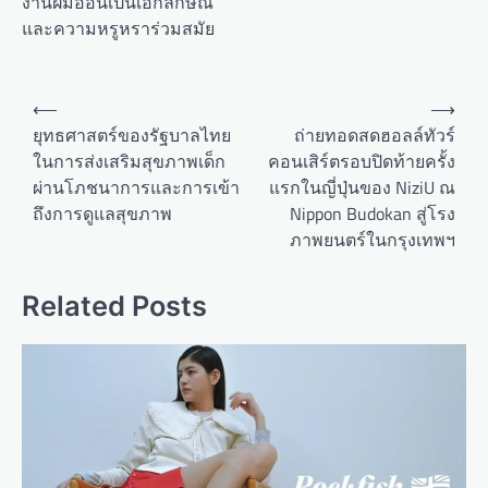
งานฝีมืออันเป็นเอกลักษณ์
และความหรูหราร่วมสมัย
P
⟵
⟶
o
ยุทธศาสตร์ของรัฐบาลไทย
ถ่ายทอดสดฮอลล์ทัวร์
ในการส่งเสริมสุขภาพเด็ก
คอนเสิร์ตรอบปิดท้ายครั้ง
s
ผ่านโภชนาการและการเข้า
แรกในญี่ปุ่นของ NiziU ณ
t
ถึงการดูแลสุขภาพ
Nippon Budokan สู่โรง
n
ภาพยนตร์ในกรุงเทพฯ
a
v
Related Posts
i
g
a
t
i