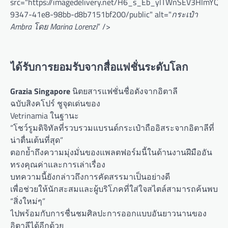
src="https://imagedelivery.net/H6_s_Eb_ylTWnSEV3HlmYQ/
9347-41e8-98bb-d8b7151bf200/public" alt="
กระเป๋า
Ambra โดย Marina Lorenzi
” />
ได้รับการยอมรับจากสื่อแฟชั่นระดับโลก
Grazia Singapore
นิตยสารแฟชั่นชื่อดังจากอิตาลี
ฉบับสิงคโปร์ ชูจุดเด่นของ
Vetrinamia ในฐานะ
“โชว์รูมดิจิทัลที่รวบรวมแบรนด์กระเป๋าถืออิสระจากอิตาลีที่
น่าตื่นเต้นที่สุด”
ตอกย้ำถึงความมุ่งมั่นของแพลตฟอร์มนี้ในด้านงานฝีมืออัน
ทรงคุณค่าและการเล่าเรื่อง
บทความนี้ยังกล่าวถึงการคัดสรรมาเป็นอย่างดี
เพื่อช่วยให้นักสะสมและผู้บริโภคที่ใส่ใจสไตล์สามารถค้นพบ
“สิ่งใหม่ๆ”
ไปพร้อมกับการชื่นชมศิลปะการออกแบบอันยาวนานของ
อิตาลีได้อีกด้วย