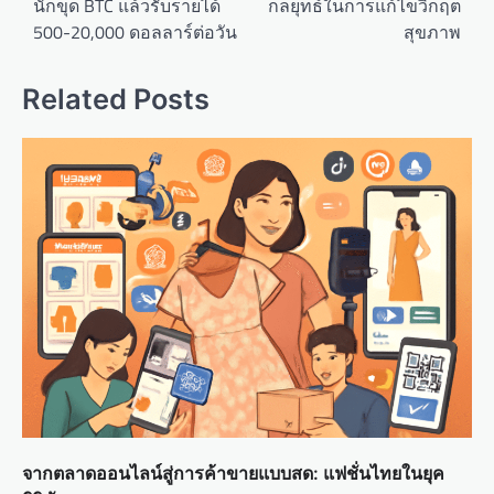
นักขุด BTC แล้วรับรายได้
กลยุทธ์ในการแก้ไขวิกฤต
t
500-20,000 ดอลลาร์ต่อวัน
สุขภาพ
n
a
Related Posts
v
i
g
a
t
i
o
n
จากตลาดออนไลน์สู่การค้าขายแบบสด: แฟชั่นไทยในยุค