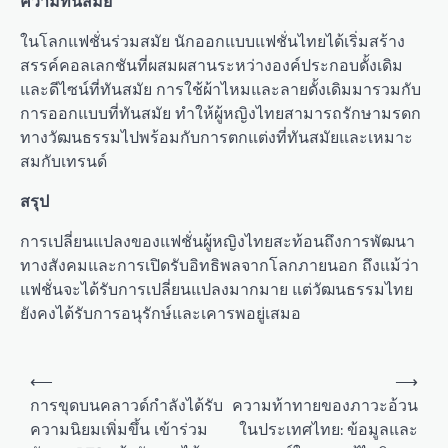
ความทันสมัย
ในโลกแฟชั่นร่วมสมัย นักออกแบบแฟชั่นไทยได้เริ่มสร้าง
สรรค์คอลเลกชันที่ผสมผสานระหว่างองค์ประกอบดั้งเดิม
และดีไซน์ที่ทันสมัย การใช้ผ้าไหมและลายดั้งเดิมมารวมกับ
การออกแบบที่ทันสมัย ทำให้ผู้หญิงไทยสามารถรักษามรดก
ทางวัฒนธรรมไปพร้อมกับการตกแต่งที่ทันสมัยและเหมาะ
สมกับเทรนด์
สรุป
การเปลี่ยนแปลงของแฟชั่นผู้หญิงไทยสะท้อนถึงการพัฒนา
ทางสังคมและการเปิดรับอิทธิพลจากโลกภายนอก ถึงแม้ว่า
แฟชั่นจะได้รับการเปลี่ยนแปลงมากมาย แต่วัฒนธรรมไทย
ยังคงได้รับการอนุรักษ์และเคารพอยู่เสมอ
P
⟵
⟶
o
การขุดบนคลาวด์กำลังได้รับ
ความท้าทายของภาวะอ้วน
ความนิยมเพิ่มขึ้น เข้าร่วม
ในประเทศไทย: ข้อมูลและ
s