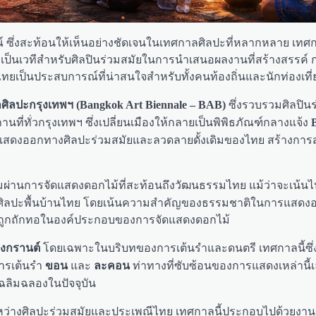
 ซึ่งสะท้อนให้เห็นอย่างชัดเจนในเทศกาลศิลปะที่หลากหลาย เทศกา
งเป็นเวทีสำหรับศิลปินร่วมสมัยในการนำเสนอผลงานที่สร้างสรรค์
เป็นประสบการณ์ที่น่าสนใจสำหรับทั้งคนท้องถิ่นและนักท่องเที่
ซึ่งรวบรวมศิลปิน
ศิลปะกรุงเทพฯ (Bangkok Art Biennale – BAB)
ี่ทั่วกรุงเทพฯ ซึ่งเปลี่ยนเมืองให้กลายเป็นพิพิธภัณฑ์กลางแจ้ง
แสดงออกทางศิลปะร่วมสมัยและลวดลายดั้งเดิมของไทย สร้างกา
ิมผ่านการจัดแสดงดอกไม้ที่สะท้อนถึงวัฒนธรรมไทย แม้ว่าจะเน้นไป
ือและศิลปะพื้นบ้านไทย โดยเน้นความสำคัญของธรรมชาติในการแสด
จะถูกถักทอในองค์ประกอบของการจัดแสดงดอกไม้
โดยเฉพาะในบริบทของการเต้นรำและดนตรี เทศกาลนี้ซึ่
งกรานต์
ารเต้นรำ
และ
ท่าทางที่ซับซ้อนของการแสดงเหล่านี้เล
ขอน
ละคอน
ลิมฉลองในปัจจุบัน
ะหว่างศิลปะร่วมสมัยและประเพณีไทย เทศกาลนี้ประกอบไปด้วยงา