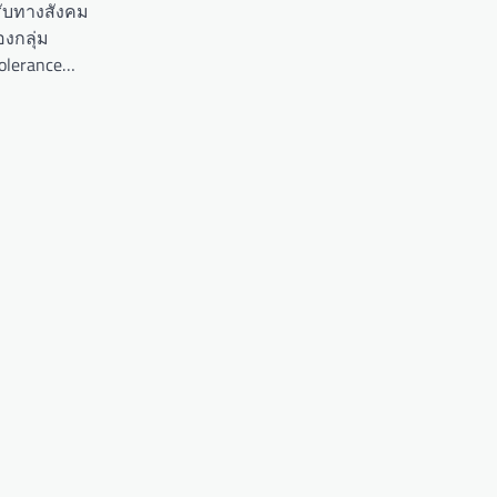
ับทางสังคม
องกลุ่ม
olerance…