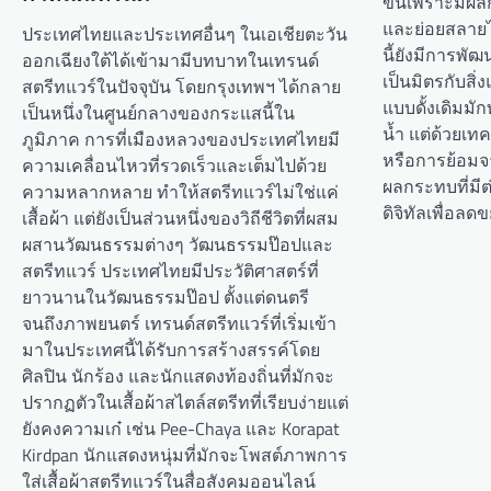
ขึ้นเพราะมีผล
และย่อยสลาย
ประเทศไทยและประเทศอื่นๆ ในเอเชียตะวัน
นี้ยังมีการพั
ออกเฉียงใต้ได้เข้ามามีบทบาทในเทรนด์
เป็นมิตรกับสิ
สตรีทแวร์ในปัจจุบัน โดยกรุงเทพฯ ได้กลาย
แบบดั้งเดิมมั
เป็นหนึ่งในศูนย์กลางของกระแสนี้ใน
น้ำ แต่ด้วยเทค
ภูมิภาค การที่เมืองหลวงของประเทศไทยมี
หรือการย้อมจ
ความเคลื่อนไหวที่รวดเร็วและเต็มไปด้วย
ผลกระทบที่มีต
ความหลากหลาย ทำให้สตรีทแวร์ไม่ใช่แค่
ดิจิทัลเพื่อล
เสื้อผ้า แต่ยังเป็นส่วนหนึ่งของวิถีชีวิตที่ผสม
ผสานวัฒนธรรมต่างๆ วัฒนธรรมป๊อปและ
สตรีทแวร์ ประเทศไทยมีประวัติศาสตร์ที่
ยาวนานในวัฒนธรรมป๊อป ตั้งแต่ดนตรี
จนถึงภาพยนตร์ เทรนด์สตรีทแวร์ที่เริ่มเข้า
มาในประเทศนี้ได้รับการสร้างสรรค์โดย
ศิลปิน นักร้อง และนักแสดงท้องถิ่นที่มักจะ
ปรากฏตัวในเสื้อผ้าสไตล์สตรีทที่เรียบง่ายแต่
ยังคงความเก๋ เช่น Pee-Chaya และ Korapat
Kirdpan นักแสดงหนุ่มที่มักจะโพสต์ภาพการ
ใส่เสื้อผ้าสตรีทแวร์ในสื่อสังคมออนไลน์