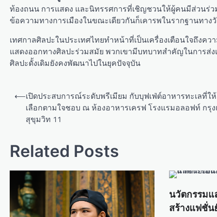
ท้องถนน การแสดง และนิทรรศการที่เชิญชวนให้ผู้คนมีส่วนร่วม
ข้อความทางการเมืองในขณะเดียวกันก็เคารพในรากฐานทางวั
เทศกาลศิลปะในประเทศไทยทำหน้าที่เป็นเครื่องเตือนใจถึ
แสดงออกทางศิลปะร่วมสมัย พวกเขามีบทบาทสำคัญในการส่งเส
ศิลปะดั้งเดิมยังคงพัฒนาไปในยุคปัจจุบัน
P
⟵
เปิดประสบการณ์ระดับพรีเมียม กับบุฟเฟ่ต์อาหารทะเลที่ให
o
เลือกตามใจชอบ ณ ห้องอาหารเครฟ โรงแรมอลอฟท์ กรุง
สุขุมวิท 11
s
t
Related Posts
n
a
v
นวัตกรรมแ
i
สร้างแฟชั่น
g