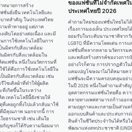
ของแฟชั่นที่ไม่จำกัดเพศใ
้าหมายการสร้าง
ประเทศไทยปี 2026
ชั่นยั่งยืน เทคโนโลยีและ
ทบาทสำคัญ ในประเทศไทย
คำถามใหม่ของแฟชั่นไทยไม่ได้ห
ความท้าทายอยู่ แต่ภาค
เรื่องการมองเห็น ประเทศไทยได
งเติบโตอย่างต่อเนื่อง และมี
ยอมรับในระดับนานาชาติจากว
่ในการใช้เทคโนโลยีในการ
LGBTQ ที่มีความโดดเด่น การ
เป็นมิตรกับสิ่งแวดล้อม
แฟชั่นที่หลากหลาย นวัตกรรม
ป็นมิตรกับสิ่งแวดล้อมใน
และพลังสร้างสรรค์ของวงการบั
ตแฟชั่น หนึ่งในนวัตกรรมที่
อย่างไรก็ตาม การปรากฏตัวในสื
ช้ได้คือการใช้เทคโนโลยีใน
แคมเปญโฆษณาไม่ได้หมายความ
่เป็นมิตรกับสิ่งแวดล้อม เช่น
แฟชั่นจะมีความครอบคลุมอย่าง
ไซเคิลผ้าที่ทำให้ผู้ผลิต
ในปี 2026 หนึ่งในคำถามสำคั
ี่เกิดขึ้นในระหว่าง
อุตสาหกรรมแฟชั่นไทยคือ คว
 เทคโนโลยีนี้ยังช่วยให้
หลายทางเพศสามารถก้าวออก
ที่เคยถูกทิ้งไปแล้วกลับมาใช้
ตามฤดูกาลและกลายเป็นส่วนหน
ที่มีคุณภาพ นอกจากนี้ การ
ออกแบบสินค้าและประสบการณ์
นใยธรรมชาติ เช่น เส้นใย
สินค้าในชีวิตประจำวันได้หรือไ
นใยกัญชงก็ได้รับความนิยมมาก
พัฒนาแห่งสหประชาชาติ (UNDP)