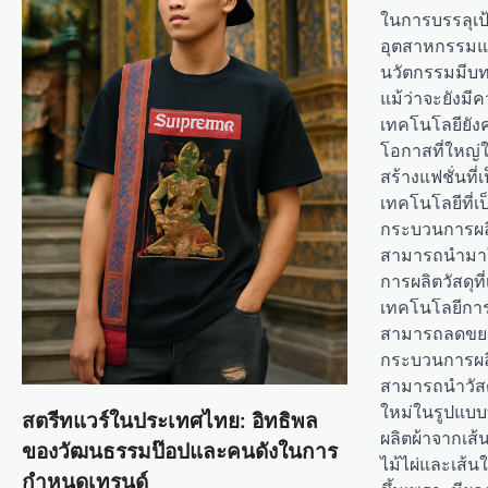
a
ในการบรรลุเป
อุตสาหกรรมแฟ
t
นวัตกรรมมีบ
i
แม้ว่าจะยังมี
o
เทคโนโลยียังค
โอกาสที่ใหญ
n
สร้างแฟชั่นที่
เทคโนโลยีที่เ
กระบวนการผลิ
สามารถนำมาใ
การผลิตวัสดุที
เทคโนโลยีการรี
สามารถลดขยะท
กระบวนการผลิต
สามารถนำวัสดุ
ใหม่ในรูปแบบ
สตรีทแวร์ในประเทศไทย: อิทธิพล
ผลิตผ้าจากเส้
ของวัฒนธรรมป๊อปและคนดังในการ
ไม้ไผ่และเส้
กำหนดเทรนด์