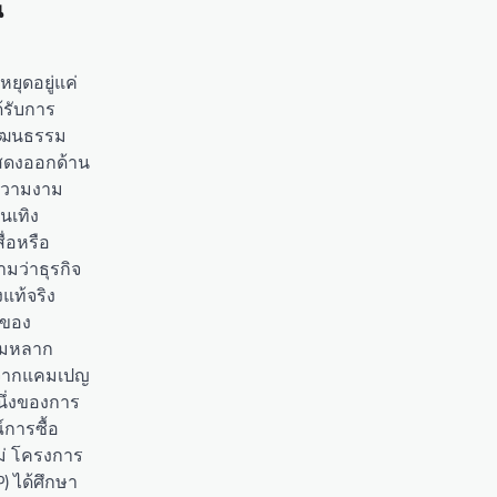
น
ยุดอยู่แค่
้รับการ
ัฒนธรรม
แสดงออกด้าน
ความงาม
นเทิง
่อหรือ
ว่าธุรกิจ
แท้จริง
ญของ
ามหลาก
จากแคมเปญ
ึ่งของการ
การซื้อ
ม่ โครงการ
 ได้ศึกษา