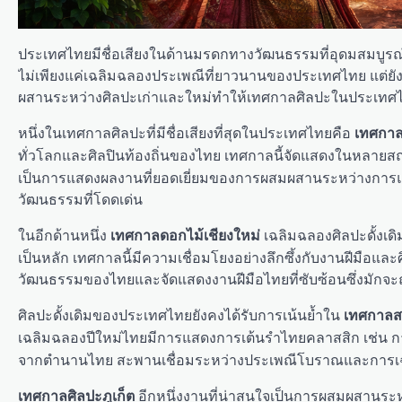
ประเทศไทยมีชื่อเสียงในด้านมรดกทางวัฒนธรรมที่อุดมสมบูรณ์
ไม่เพียงแค่เฉลิมฉลองประเพณีที่ยาวนานของประเทศไทย แต่ยั
ผสานระหว่างศิลปะเก่าและใหม่ทำให้เทศกาลศิลปะในประเทศไทย
หนึ่งในเทศกาลศิลปะที่มีชื่อเสียงที่สุดในประเทศไทยคือ
เทศกาล
ทั่วโลกและศิลปินท้องถิ่นของไทย เทศกาลนี้จัดแสดงในหลายสถานท
เป็นการแสดงผลงานที่ยอดเยี่ยมของการผสมผสานระหว่างการ
วัฒนธรรมที่โดดเด่น
ในอีกด้านหนึ่ง
เฉลิมฉลองศิลปะดั้งเด
เทศกาลดอกไม้เชียงใหม่
เป็นหลัก เทศกาลนี้มีความเชื่อมโยงอย่างลึกซึ้งกับงานฝีม
วัฒนธรรมของไทยและจัดแสดงงานฝีมือไทยที่ซับซ้อนซึ่งมัก
ศิลปะดั้งเดิมของประเทศไทยยังคงได้รับการเน้นย้ำใน
เทศกาลส
เฉลิมฉลองปีใหม่ไทยมีการแสดงการเต้นรำไทยคลาสสิก เช่น ก
จากตำนานไทย สะพานเชื่อมระหว่างประเพณีโบราณและการเฉ
อีกหนึ่งงานที่น่าสนใจเป็นการผสมผสานร
เทศกาลศิลปะภูเก็ต