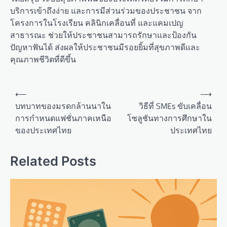
บริการเข้าถึงง่าย และการมีส่วนร่วมของประชาชน จาก
โครงการในโรงเรียน คลินิกเคลื่อนที่ และแคมเปญ
สาธารณะ ช่วยให้ประชาชนสามารถรักษาและป้องกัน
ปัญหาฟันได้ ส่งผลให้ประชาชนมีรอยยิ้มที่สุขภาพดีและ
คุณภาพชีวิตที่ดีขึ้น
P
⟵
⟶
o
บทบาทของมรดกล้านนาใน
วิธีที่ SMEs ขับเคลื่อน
การกำหนดแฟชั่นภาคเหนือ
โซลูชันทางการศึกษาใน
s
ของประเทศไทย
ประเทศไทย
t
n
Related Posts
a
v
i
g