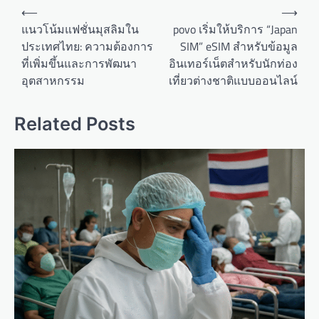
P
⟵
⟶
o
แนวโน้มแฟชั่นมุสลิมใน
povo เริ่มให้บริการ “Japan
ประเทศไทย: ความต้องการ
SIM” eSIM สำหรับข้อมูล
s
ที่เพิ่มขึ้นและการพัฒนา
อินเทอร์เน็ตสำหรับนักท่อง
t
อุตสาหกรรม
เที่ยวต่างชาติแบบออนไลน์
n
a
Related Posts
v
i
g
a
t
i
o
n