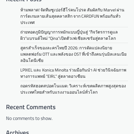
ห้ามพลาด! จัดทีมซูเปอร์ฮีโร่คนโปรด สัมผัสกับ Marvel ผ่าน
การ์ดเกมลายเส้นสุดคลาสสิก จาก CARDFUN พร้อมกันทั่ว
ประเทศ
ถ่ายทอดภูมิปัญญาการหมักแบบญี่ปุ่นสู่ “กิจวัตรการดูแล
ผิว”แบรนด์ใหม่ “Qina”เปิดตัวเฟเชียลเซรัมสู่ตลาดโลก
สูตรสำเร็จของละครไทยปี 2026: การดัดแปลงนิยาย
แพลตฟอร์ม OTT และพลังของ OST ที่เข้าถึงคนรุ่นมิลเลนเนีย
ลอินโดนีเซีย
LPIXEL และ Konica Minolta ร่วมมือกันนำ AI ช่วยวินิจฉัยภาพ
ทางการแพทย์ “EIRL” สู่ตลาดอาเซียน
ถอดรหัสฮอตสปอตโนแมด: วิเคราะห์เขตผลิตภาพสูงสุดของ
ประเทศไทยสำหรับแรงงานออนไลน์ทั่วโลก
Recent Comments
No comments to show.
Archives