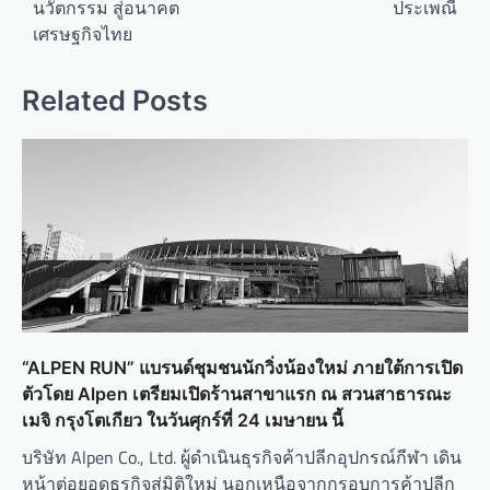
นวัตกรรม สู่อนาคต
ประเพณี
n
เศรษฐกิจไทย
a
v
Related Posts
i
g
a
t
i
o
n
“ALPEN RUN” แบรนด์ชุมชนนักวิ่งน้องใหม่ ภายใต้การเปิด
ตัวโดย Alpen เตรียมเปิดร้านสาขาแรก ณ สวนสาธารณะ
เมจิ กรุงโตเกียว ในวันศุกร์ที่ 24 เมษายน นี้
บริษัท Alpen Co., Ltd. ผู้ดำเนินธุรกิจค้าปลีกอุปกรณ์กีฬา เดิน
หน้าต่อยอดธุรกิจสู่มิติใหม่ นอกเหนือจากกรอบการค้าปลีก