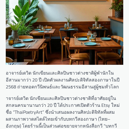
อาจารย์เดวิด นักเขียนและศิลปินชาวต่างชาติผู้พำนักใน
อีสานมากว่า 20 ปี เปิดตัวผลงานศิลปะดิจิทัลสองภาษาในปี
2568 ถ่ายทอดกวีนิพนธ์และวัฒนธรรมอีสานสู่ผู้ชมทั่วโลก
าจารย์เดวิด นักเขียนและศิลปินชาวต่างชาติที่อาศัยอยู่ใน
สกลนครมานานกว่า 20 ปี ได้ประกาศเปิดตัวร้าน Etsy ใหม่
ชื่อ “ThaiPoetryArt” ซึ่งนำเสนอผลงานศิลปะดิจิทัลที่ผสม
ผสานภาพวาดสไตล์ไทยเข้ากับบทกวีสองภาษา (ไทย–
อังกฤษ) โดยร้านนี้เป็นส่วนต่อขยายจากหนังสือกวี “บทกวี