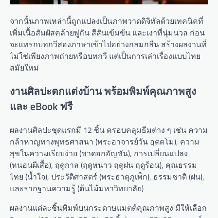
จากนั้นภาพเหล่านี้ถูกแปลงเป็นภาพวาดดิจิทัลด้วยเทคนิคที่
เพิ่มเนื้อสัมผัสคล้ายพู่กัน สีสันเข้มข้น และเงาที่นุ่มนวล ก่อน
จะแทรกบทกวีสองภาษาเข้าไปอย่างกลมกลืน สร้างผลงานที่
ไม่ใช่เพียงภาพถ่ายหรือบทกวี แต่เป็นการเล่าเรื่องแบบไทย
สมัยใหม่
งานศิลปะตกแต่งบ้าน พร้อมพิมพ์คุณภาพสูง
และ eBook ฟรี
ผลงานศิลปะชุดแรกมี 12 ชิ้น ครอบคลุมธีมต่าง ๆ เช่น ความ
กล้าหาญทางพุทธศาสนา (พระอาจารย์วัน อุตตโม), ความ
สุขในความเรียบง่าย (ชาดอกอัญชัน), การเปลี่ยนแปลง
(หนอนผีเสื้อ), ฤดูกาล (ฤดูหนาว ฤดูฝน ฤดูร้อน), คุณธรรม
ไทย (น้ำใจ), ประวัติศาสตร์ (พระธาตุภูเพ็ก), ธรรมชาติ (ฝน),
และรากฐานความรู้ (ต้นไม้มหาวิทยาลัย)
ผลงานแต่ละชิ้นพิมพ์บนกระดาษแมตต์คุณภาพสูง มีให้เลือก