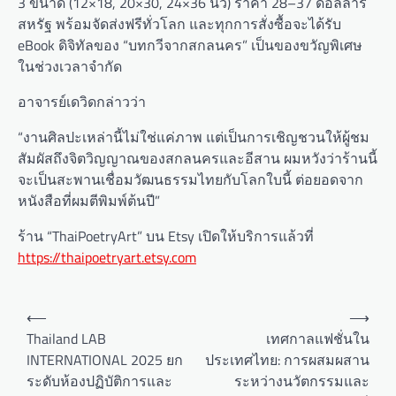
3 ขนาด (12×18, 20×30, 24×36 นิ้ว) ราคา 28–37 ดอลลาร์
สหรัฐ พร้อมจัดส่งฟรีทั่วโลก และทุกการสั่งซื้อจะได้รับ
eBook ดิจิทัลของ “บทกวีจากสกลนคร” เป็นของขวัญพิเศษ
ในช่วงเวลาจำกัด
อาจารย์เดวิดกล่าวว่า
“งานศิลปะเหล่านี้ไม่ใช่แค่ภาพ แต่เป็นการเชิญชวนให้ผู้ชม
สัมผัสถึงจิตวิญญาณของสกลนครและอีสาน ผมหวังว่าร้านนี้
จะเป็นสะพานเชื่อมวัฒนธรรมไทยกับโลกใบนี้ ต่อยอดจาก
หนังสือที่ผมตีพิมพ์ต้นปี”
ร้าน “ThaiPoetryArt” บน Etsy เปิดให้บริการแล้วที่
https://thaipoetryart.etsy.com
P
⟵
⟶
o
Thailand LAB
เทศกาลแฟชั่นใน
INTERNATIONAL 2025 ยก
ประเทศไทย: การผสมผสาน
s
ระดับห้องปฏิบัติการและ
ระหว่างนวัตกรรมและ
t