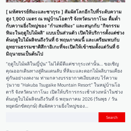
[ มหัศจรรย์หิมะและซากุระ ] สัมผัสโลกอีกใบที่ระดับความ
สูง 1,900 เมตร ณ หมู่บ้านโอตาริ จังหวัดนากาโนะ ดื่มด่ำ
กับความยิ่งใหญ่ของ “กำแพงหิมะ” และสนุกกับ “กิจกรรม
หิมะในฤดูใบไม้ผลิ” แบบเป็นส่วนตัว เปิดให้บริการตั้งแต่ช่วง
ต้นฤดูใบไม้ผลิจนถึงวันที่ 6 พฤษภาคมนี้ และเตรียมพบกับ
อุทยานธรรมชาติสึกาอิเกะที่จะเปิดให้เข้าชมตั้งแต่วันที่ 6
มิถุนายนเป็นต้นไป
“ฤดูใบไม้ผลิในญี่ปุ่น” ไม่ได้มีดีแค่ซากุระเท่านั้น… ขอเชิญ
คุณออกเดินทางสู่ดินแดนลับ ที่หิมะและดอกไม้ผลิบานเคียง
คู่กันอย่างงดงาม ท่ามกลางบรรยากาศเงียบสงบ ไร้ความ
วุ่นวาย “Hakuba Tsugaike Mountain Resort” ในหมู่บ้านโอ
ตาริ จังหวัดนากาโนะ เปิดให้บริการกระเช้าล่วงหน้าในช่วง
ต้นฤดูใบไม้ผลิจนถึงวันที่ 6 พฤษภาคม 2026 (วันพุธ / วัน
หยุดนักขัตฤกษ์) สัมผัสความยิ่งใหญ่ของ…
Search