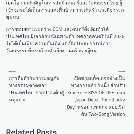
เป็นโอกาสสำคัญในการสัมผัสดนตรีและวัฒนธรรมไทย ผู้
เข้าชมจะได้เห็นการแสดงพื้นบ้าน การเต้นรำ และกิจกรรม
ชุมชน
การผสมผสานระหว่าง EDM และดนตรีดั้งเดิมทำให้
ประเทศไทยมีเอกลักษณ์เฉพาะตัว เทศกาลดนตรีในปี 2026
ไม่ได้เป็นเพียงความบันเทิง แต่เป็นประสบการณ์ทาง
วัฒนธรรมที่ครบถ้วนทั้งเสียง ดนตรี และผู้คน
P
⟵
⟶
o
การดื่มด่ำกับการผจญภัย
เปิดขายแพ็คเกจอย่างเป็น
ทางธรรมชาติของ
ทางการแล้ว วันนี้ ! สำหรับ
s
ประเทศไทย: จากป่าดงดิบสู่
Xmersive: KISS OF LIFE from
t
หมู่เกาะ
Japan Debut Tour [Lucky
n
Day] พร้อม แพ็กเกจ แบบเริ่ม
a
ต้น Two-Song Version
v
Related Posts
i