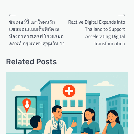
P
⟵
⟶
o
ซัมเมอร์นี้ เอาใจคนรัก
Ractive Digital Expands into
แซลมอนแบบเต็มพิกัด ณ
Thailand to Support
s
ห้องอาหารเครฟ โรงแรมอ
Accelerating Digital
t
ลอฟท์ กรุงเทพฯ สุขุมวิท 11
Transformation
n
a
Related Posts
v
i
g
a
t
i
o
n