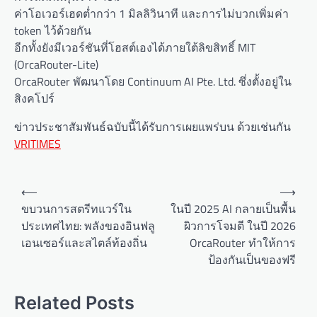
ค่าโอเวอร์เฮดต่ำกว่า 1 มิลลิวินาที และการไม่บวกเพิ่มค่า
token ไว้ด้วยกัน
อีกทั้งยังมีเวอร์ชันที่โฮสต์เองได้ภายใต้ลิขสิทธิ์ MIT
(OrcaRouter-Lite)
OrcaRouter พัฒนาโดย Continuum AI Pte. Ltd. ซึ่งตั้งอยู่ใน
สิงคโปร์
ข่าวประชาสัมพันธ์ฉบับนี้ได้รับการเผยแพร่บน ด้วยเช่นกัน
VRITIMES
P
⟵
⟶
o
ขบวนการสตรีทแวร์ใน
ในปี 2025 AI กลายเป็นพื้น
ประเทศไทย: พลังของอินฟลู
ผิวการโจมตี ในปี 2026
s
เอนเซอร์และสไตล์ท้องถิ่น
OrcaRouter ทำให้การ
t
ป้องกันเป็นของฟรี
n
a
Related Posts