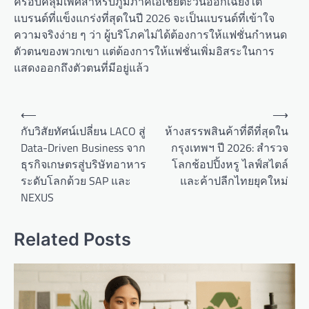
ครอบคลุมเพศสำหรับภูมิภาคเอเชียตะวันออกเฉียงใต้
แบรนด์ที่แข็งแกร่งที่สุดในปี 2026 จะเป็นแบรนด์ที่เข้าใจ
ความจริงง่าย ๆ ว่า ผู้บริโภคไม่ได้ต้องการให้แฟชั่นกำหนด
ตัวตนของพวกเขา แต่ต้องการให้แฟชั่นเพิ่มอิสระในการ
แสดงออกถึงตัวตนที่มีอยู่แล้ว
P
⟵
⟶
o
กับวิสัยทัศน์เปลี่ยน LACO สู่
ห้างสรรพสินค้าที่ดีที่สุดใน
Data-Driven Business จาก
กรุงเทพฯ ปี 2026: สำรวจ
s
ธุรกิจเกษตรสู่บริษัทอาหาร
โลกช้อปปิ้งหรู ไลฟ์สไตล์
t
ระดับโลกด้วย SAP และ
และค้าปลีกไทยยุคใหม่
n
NEXUS
a
v
Related Posts
i
g
a