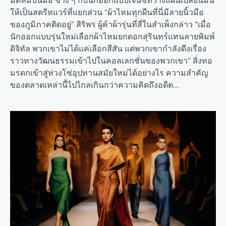
มัดหมี่ปั่นมือ ข้าง ๆ กับนักออกแบบเจนซีที่วางแผนเปลี่ยนมัน
ให้เป็นสตรีทแวร์ที่แยกส่วน “ผ้าไหมทุกผืนที่นี่มีลายนิ้วมือ
ของภูมิภาคติดอยู่” สิริพร ผู้ค้าผ้ารุ่นที่สี่ในสำเพ็งกล่าว “เมื่อ
นักออกแบบรุ่นใหม่เลือกผ้าไหมยกดอกสุรินทร์แทนลายพิมพ์
ดิจิทัล พวกเขาไม่ได้แค่เลือกสีสัน แต่พวกเขากำลังดึงเรื่อง
ราวทางวัฒนธรรมเข้าไปในคอลเลกชั่นของพวกเขา” สิ่งทอ
มรดกเข้าสู่ห่วงโซ่อุปทานสมัยใหม่ได้อย่างไร ความสำคัญ
ของตลาดเหล่านี้ไปไกลเกินกว่าความคิดถึงอดีต…