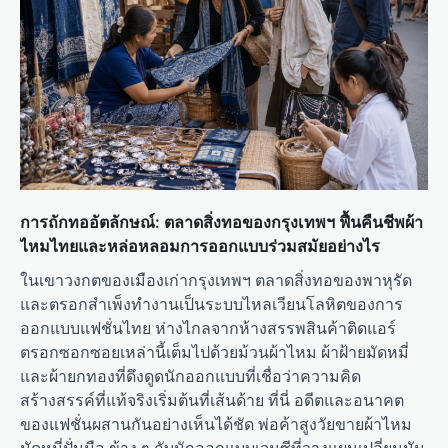
การถักทออัตลักษณ์: ตลาดสิ่งทอของกรุงเทพฯ ฟื้นคืนชีพผ้า
ไหมไทยและหล่อหลอมการออกแบบร่วมสมัยอย่างไร
ในเขาวงกตของเมืองเก่ากรุงเทพฯ ตลาดสิ่งทอของพาหุรัด
และตรอกสำเพ็งทำงานเป็นระบบไหลเวียนโลหิตของการ
ออกแบบแฟชั่นไทย ห่างไกลจากห้างสรรพสินค้าติดแอร์
ตรอกซอกซอยเหล่านี้เต็มไปด้วยม้วนผ้าไหม ผ้าฝ้ายมัดหมี่
และผ้ายกทองที่ดึงดูดนักออกแบบที่เชื่อว่าความคิด
สร้างสรรค์ที่แท้จริงเริ่มต้นที่เส้นด้าย ที่นี่ อดีตและอนาคต
ของแฟชั่นผสานกันอย่างเห็นได้ชัด พ่อค้าสูงวัยขายผ้าไหม