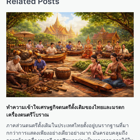
Related Posts
i
g
a
t
i
o
n
ทำความเข้าใจเศรษฐกิจดนตรีดั้งเดิมของไทยและมรดก
เครื่องดนตรีโบราณ
ภาคส่วนดนตรีดั้งเดิมในประเทศไทยตั้งอยู่บนรากฐานที่มา
กกว่าการแสดงเพียงอย่างเดียวอย่างมาก มันครอบคลุมถึง