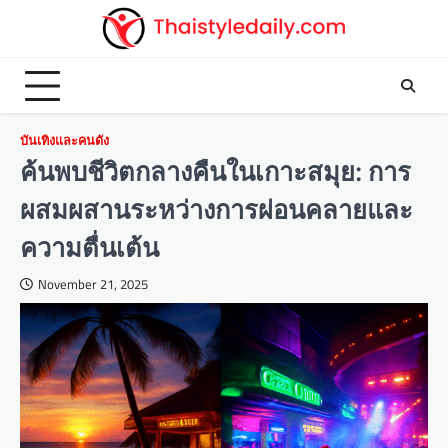
Skip
to
content
บันเทิงและคนดัง
ค้นพบชีวิตกลางคืนในเกาะสมุย: การ
ผสมผสานระหว่างการผ่อนคลายและ
ความตื่นเต้น
November 21, 2025