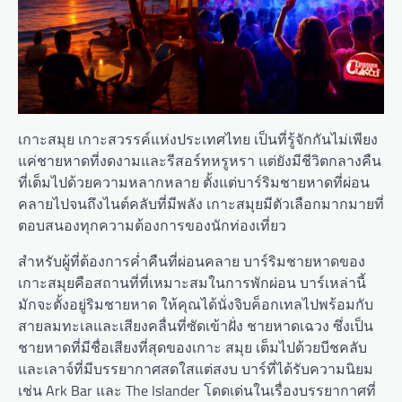
เกาะสมุย เกาะสวรรค์แห่งประเทศไทย เป็นที่รู้จักกันไม่เพียง
แค่ชายหาดที่งดงามและรีสอร์ทหรูหรา แต่ยังมีชีวิตกลางคืน
ที่เต็มไปด้วยความหลากหลาย ตั้งแต่บาร์ริมชายหาดที่ผ่อน
คลายไปจนถึงไนต์คลับที่มีพลัง เกาะสมุยมีตัวเลือกมากมายที่
ตอบสนองทุกความต้องการของนักท่องเที่ยว
สำหรับผู้ที่ต้องการค่ำคืนที่ผ่อนคลาย บาร์ริมชายหาดของ
เกาะสมุยคือสถานที่ที่เหมาะสมในการพักผ่อน บาร์เหล่านี้
มักจะตั้งอยู่ริมชายหาด ให้คุณได้นั่งจิบค็อกเทลไปพร้อมกับ
สายลมทะเลและเสียงคลื่นที่ซัดเข้าฝั่ง ชายหาดเฉวง ซึ่งเป็น
ชายหาดที่มีชื่อเสียงที่สุดของเกาะ สมุย เต็มไปด้วยบีชคลับ
และเลาจ์ที่มีบรรยากาศสดใสแต่สงบ บาร์ที่ได้รับความนิยม
เช่น Ark Bar และ The Islander โดดเด่นในเรื่องบรรยากาศที่