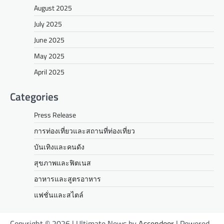
August 2025
July 2025
June 2025
May 2025
April 2025
Categories
Press Release
การท่องเที่ยวและสถานที่ท่องเที่ยว
บันเทิงและคนดัง
สุขภาพและฟิตเนส
อาหารและสูตรอาหาร
แฟชั่นและสไตล์
Copyright © 2026
| Ultimate News by
Ascendoor
| Powered