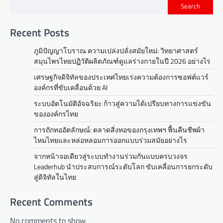
Search
Recent Posts
ภูมิปัญญาโบราณ ความเปล่งปลั่งสมัยใหม่: วิทยาศาสตร์
สมุนไพรไทยปฏิวัติผลิตภัณฑ์ดูแลร่างกายในปี 2026 อย่างไร
เศรษฐกิจดิจิทัลของประเทศไทยเร่งความต้องการซอฟต์แวร์
องค์กรที่ขับเคลื่อนด้วย AI
ระบบอัตโนมัติอัจฉริยะ ก้าวสู่ความได้เปรียบทางการแข่งขัน
ขององค์กรไทย
การถักทออัตลักษณ์: ตลาดสิ่งทอของกรุงเทพฯ ฟื้นคืนชีพผ้า
ไหมไทยและหล่อหลอมการออกแบบร่วมสมัยอย่างไร
จากหน้าจอเดียวสู่ระบบทำงานร่วมกันแบบครบวงจร
Leaderhub นำประสบการณ์ระดับโลก ขับเคลื่อนการยกระดับ
สู่ดิจิทัลในไทย
Recent Comments
No comments to show.