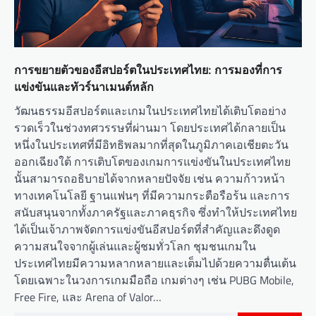
การขยายตัวของอีสปอร์ตในประเทศไทย: การมองที่การ
แข่งขันและทัวร์นาเมนต์หลัก
วัฒนธรรมอีสปอร์ตและเกมในประเทศไทยได้เติบโตอย่าง
รวดเร็วในช่วงทศวรรษที่ผ่านมา โดยประเทศได้กลายเป็น
หนึ่งในประเทศที่มีอิทธิพลมากที่สุดในภูมิภาคเอเชียตะวัน
ออกเฉียงใต้ การเติบโตของเกมการแข่งขันในประเทศไทย
นั้นสามารถอธิบายได้จากหลายปัจจัย เช่น ความก้าวหน้า
ทางเทคโนโลยี ฐานแฟนๆ ที่มีความกระตือรือร้น และการ
สนับสนุนจากทั้งภาครัฐและภาคธุรกิจ ซึ่งทำให้ประเทศไทย
ได้เป็นเจ้าภาพจัดการแข่งขันอีสปอร์ตที่สำคัญและดึงดูด
ความสนใจจากผู้เล่นและผู้ชมทั่วโลก ชุมชนเกมใน
ประเทศไทยมีความหลากหลายและเต็มไปด้วยความตื่นเต้น
โดยเฉพาะในวงการเกมมือถือ เกมต่างๆ เช่น PUBG Mobile,
Free Fire, และ Arena of Valor…