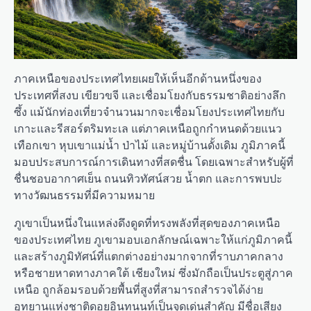
ภาคเหนือของประเทศไทยเผยให้เห็นอีกด้านหนึ่งของ
ประเทศที่สงบ เขียวขจี และเชื่อมโยงกับธรรมชาติอย่างลึก
ซึ้ง แม้นักท่องเที่ยวจำนวนมากจะเชื่อมโยงประเทศไทยกับ
เกาะและรีสอร์ตริมทะเล แต่ภาคเหนือถูกกำหนดด้วยแนว
เทือกเขา หุบเขาแม่น้ำ ป่าไม้ และหมู่บ้านดั้งเดิม ภูมิภาคนี้
มอบประสบการณ์การเดินทางที่สดชื่น โดยเฉพาะสำหรับผู้ที่
ชื่นชอบอากาศเย็น ถนนทิวทัศน์สวย น้ำตก และการพบปะ
ทางวัฒนธรรมที่มีความหมาย
ภูเขาเป็นหนึ่งในแหล่งดึงดูดที่ทรงพลังที่สุดของภาคเหนือ
ของประเทศไทย ภูเขามอบเอกลักษณ์เฉพาะให้แก่ภูมิภาคนี้
และสร้างภูมิทัศน์ที่แตกต่างอย่างมากจากที่ราบภาคกลาง
หรือชายหาดทางภาคใต้ เชียงใหม่ ซึ่งมักถือเป็นประตูสู่ภาค
เหนือ ถูกล้อมรอบด้วยพื้นที่สูงที่สามารถสำรวจได้ง่าย
อุทยานแห่งชาติดอยอินทนนท์เป็นจุดเด่นสำคัญ มีชื่อเสียง