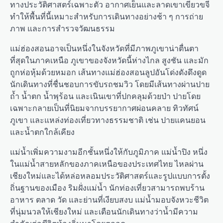
ทางประวัติศาสตร์เฉพาะตัว อากาศเย็นและลาดเขาเขียวขจี
ทำให้พื้นที่นี้เหมาะสำหรับการเดินทางอย่างช้า ๆ การถ่าย
ภาพ และการสำรวจวัฒนธรรม
แม่ฮ่องสอนอาจเป็นหนึ่งในจังหวัดที่มีภาพภูเขาน่าตื่นตา
ที่สุดในภาคเหนือ ภูเขาของจังหวัดนี้ห่างไกล สูงชัน และมัก
ถูกห่อหุ้มด้วยหมอก เส้นทางแม่ฮ่องสอนลูปอันโด่งดังดึงดูด
นักเดินทางที่ชื่นชอบการขับรถชมวิว โดยมีเส้นทางผ่านปาย
ถ้ำ น้ำตก น้ำพุร้อน และเนินเขาที่ปกคลุมด้วยป่า ปายโดย
เฉพาะกลายเป็นที่นิยมจากบรรยากาศผ่อนคลาย ทิวทัศน์
ภูเขา และแหล่งท่องเที่ยวทางธรรมชาติ เช่น ปายแคนยอน
และน้ำตกใกล้เคียง
แม่น้ำเพิ่มความงามอีกชั้นหนึ่งให้กับภูมิภาค แม่น้ำปิง หนึ่ง
ในแม่น้ำสายหลักของภาคเหนือของประเทศไทย ไหลผ่าน
เชียงใหม่และได้หล่อหลอมประวัติศาสตร์และรูปแบบการตั้ง
ถิ่นฐานของเมือง ริมฝั่งแม่น้ำ นักท่องเที่ยวสามารถพบร้าน
อาหาร ตลาด วัด และย่านที่เงียบสงบ แม่น้ำมอบจังหวะชีวิต
ที่นุ่มนวลให้เชียงใหม่ และเตือนนักเดินทางว่าน้ำมีความ