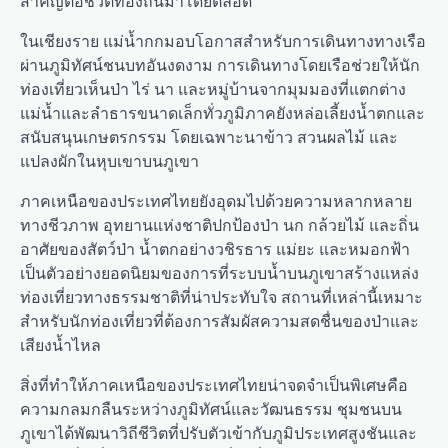
สำคัญต่อชีวิตท้องถิ่นมาโดยตลอด
ในเชียงราย แม่น้ำกกมอบโอกาสสำหรับการเดินทางทางเรือ
ผ่านภูมิทัศน์ชนบทอันงดงาม การเดินทางโดยเรือช่วยให้นัก
ท่องเที่ยวเห็นป่า ไร่ นา และหมู่บ้านจากมุมมองที่แตกต่าง
แม่น้ำและลำธารขนาดเล็กทั่วภูมิภาคยังหล่อเลี้ยงน้ำตกและ
สนับสนุนเกษตรกรรม โดยเฉพาะนาข้าว สวนผลไม้ และ
แปลงผักในหุบเขาบนภูเขา
ภาคเหนือของประเทศไทยยังอุดมไปด้วยความหลากหลาย
ทางชีวภาพ อุทยานแห่งชาติปกป้องป่า นก กล้วยไม้ และถิ่น
อาศัยของสัตว์ป่า น้ำตกอย่างวชิรธาร แม่ยะ และหมอกฟ้า
เป็นตัวอย่างยอดนิยมของการที่ระบบน้ำบนภูเขาสร้างแหล่ง
ท่องเที่ยวทางธรรมชาติที่น่าประทับใจ สถานที่เหล่านี้เหมาะ
สำหรับนักท่องเที่ยวที่ต้องการสัมผัสความสดชื่นของป่าและ
เสียงน้ำไหล
สิ่งที่ทำให้ภาคเหนือของประเทศไทยน่าจดจำเป็นพิเศษคือ
ความกลมกลืนระหว่างภูมิทัศน์และวัฒนธรรม ชุมชนบน
ภูเขาได้พัฒนาวิถีชีวิตที่ปรับตัวเข้ากับภูมิประเทศสูงชันและ