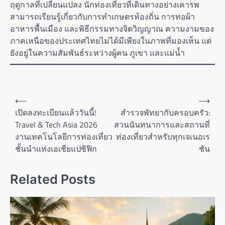
ฤดูกาลที่เปลี่ยนแปลง นักท่องเที่ยวที่เดินทางอย่างเคารพ
สามารถเรียนรู้เกี่ยวกับการทำเกษตรท้องถิ่น การทอผ้า
อาหารพื้นเมือง และพิธีกรรมทางจิตวิญญาณ ความงามของ
ภาคเหนือของประเทศไทยไม่ได้มีเพียงในภาพที่มองเห็น แต่
ยังอยู่ในความสัมพันธ์ระหว่างผู้คน ภูเขา และแม่น้ำ
P
⟵
⟶
o
เปิดลงทะเบียนแล้ววันนี้!
สำรวจพัทยากับครอบครัว:
Travel & Tech Asia 2026
สวนนันทนาการและสถานที่
s
งานเทคโนโลยีการท่องเที่ยว
ท่องเที่ยวสำหรับทุกเจเนอเร
t
ชั้นนำแห่งเอเชียแปซิฟิก
ชัน
n
a
Related Posts
v
i
g