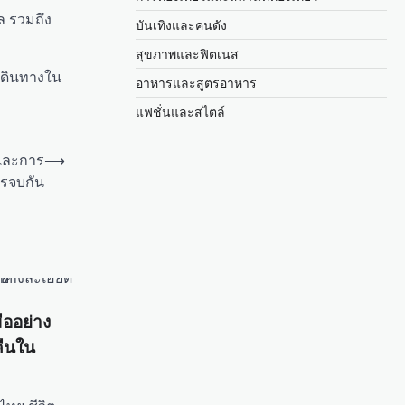
ล รวมถึง
บันเทิงและคนดัง
สุขภาพและฟิตเนส
เดินทางใน
อาหารและสูตรอาหาร
แฟชั่นและสไตล์
ดและการ
⟶
รจบกัน
ืออย่าง
คืนใน