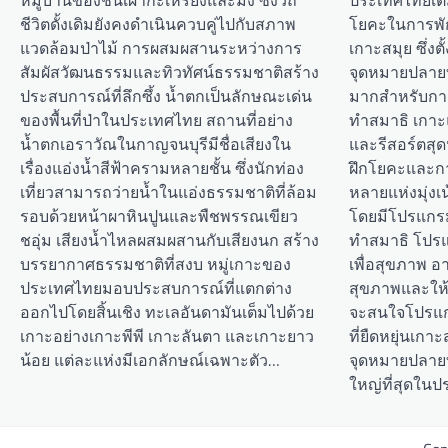
หมู่บ้านของชนเผ่ากะเหรี่ยงและม้ง ซึ่งวิถี
ประเทศไทยเต็
ชีวิตดั้งเดิมยังคงดำเนินควบคู่ไปกับสภาพ
โยคะในการพัก
แวดล้อมป่าไม้ การผสมผสานระหว่างการ
เกาะสมุย ซึ่งต
สัมผัสวัฒนธรรมและทิวทัศน์ธรรมชาติสร้าง
จุดหมายปลายท
ประสบการณ์ที่ลึกซึ้ง น้ำตกเป็นลักษณะเด่น
มากสำหรับกา
ของพื้นที่ป่าในประเทศไทย สถานที่อย่าง
ทำสมาธิ เกาะ
น้ำตกเอราวัณในกาญจนบุรีมีชื่อเสียงใน
และรีสอร์ตสุด
เรื่องแอ่งน้ำสีฟ้าครามหลายชั้น ซึ่งนักท่อง
ฝึกโยคะและการ
เที่ยวสามารถว่ายน้ำในแอ่งธรรมชาติที่ล้อม
หลายแห่งมุ่งเ
รอบด้วยหน้าผาหินปูนและพืชพรรณเขียว
โดยมีโปรแกรม
ชอุ่ม เสียงน้ำไหลผสมผสานกับเสียงนก สร้าง
ทำสมาธิ โปร
บรรยากาศธรรมชาติที่สงบ หมู่เกาะของ
เพื่อสุขภาพ อา
ประเทศไทยมอบประสบการณ์ที่แตกต่าง
สุขภาพและให้พ
ออกไปโดยสิ้นเชิง ทะเลอันดามันเต็มไปด้วย
จะสนใจโปรแกร
เกาะอย่างเกาะพีพี เกาะลันตา และเกาะยาว
ที่ยืดหยุ่นเกาะ
น้อย แต่ละแห่งมีเอกลักษณ์เฉพาะตัว…
จุดหมายปลายทา
ใหญ่ที่สุดใน