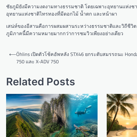
ชัยภูมิยังมีความงดงามทางธรรมชาติ โดยเฉพาะอุทยานแห่งชาต
อุทยานแห่งชาติไทรทองที่มีดอกไม้ น้ำตก และหน้าผา
เสน่ห์ของอีสานคือการผสมผสานระหว่างธรรมชาติและวิถีชีวิต 
ภูมิภาคนี้มีความหมายมากกว่าการชมวิวเพียงอย่างเดียว
P
⟵
Öhlins เปิดตัวโช้คอัพหลัง STX46 ยกระดับสมรรถนะ Honda
o
750 และ X-ADV 750
s
Related Posts
t
n
a
v
i
g