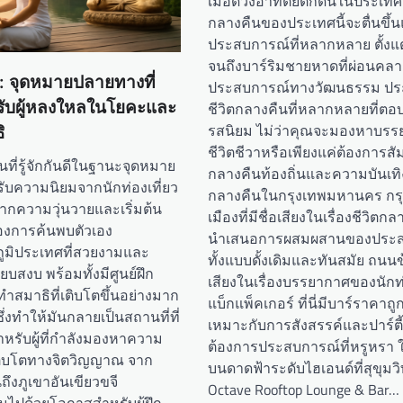
เมื่อดวงอาทิตย์ตกดินในประเทศ
กลางคืนของประเทศนี้จะตื่นขึ
ประสบการณ์ที่หลากหลาย ตั้งแต
จนถึงบาร์ริมชายหาดที่ผ่อนคล
 จุดหมายปลายทางที่
ประสบการณ์ทางวัฒนธรรม ปร
ับผู้หลงใหลในโยคะและ
ชีวิตกลางคืนที่หลากหลายที่ต
รสนิยม ไม่ว่าคุณจะมองหาบรรย
ิ
ชีวิตชีวาหรือเพียงแค่ต้องการส
ที่รู้จักกันดีในฐานะจุดหมาย
กลางคืนท้องถิ่นและความบันเทิง 
รับความนิยมจากนักท่องเที่ยว
กลางคืนในกรุงเทพมหานคร กรุ
จากความวุ่นวายและเริ่มต้น
เมืองที่มีชื่อเสียงในเรื่องชีวิตกลา
องการค้นพบตัวเอง
นำเสนอการผสมผสานของประสบก
ูมิประเทศที่สวยงามและ
ทั้งแบบดั้งเดิมและทันสมัย ถนนข
ยบสงบ พร้อมทั้งมีศูนย์ฝึก
เสียงในเรื่องบรรยากาศของนักท่
สมาธิที่เติบโตขึ้นอย่างมาก
แบ็กแพ็คเกอร์ ที่นี่มีบาร์ราคาถู
ซึ่งทำให้มันกลายเป็นสถานที่ที่
เหมาะกับการสังสรรค์และปาร์ตี้ ส
หรับผู้ที่กำลังมองหาความ
ต้องการประสบการณ์ที่หรูหรา ให
ิบโตทางจิตวิญญาณ จาก
บนดาดฟ้าระดับไฮเอนด์ที่สุขุมวิ
ึงภูเขาอันเขียวขจี
Octave Rooftop Lounge & Bar…