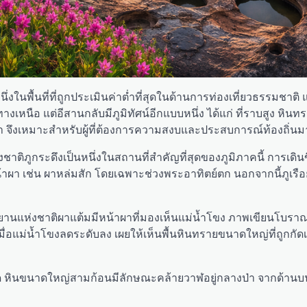
งในพื้นที่ที่ถูกประเมินค่าต่ำที่สุดในด้านการท่องเที่ยวธรรมชาติ แ
นือ แต่อีสานกลับมีภูมิทัศน์อีกแบบหนึ่ง ได้แก่ ที่ราบสูง หินท
กว่า จึงเหมาะสำหรับผู้ที่ต้องการความสงบและประสบการณ์ท้องถิ่นม
ห่งชาติภูกระดึงเป็นหนึ่งในสถานที่สำคัญที่สุดของภูมิภาคนี้ การเดิน
าผา เช่น ผาหล่มสัก โดยเฉพาะช่วงพระอาทิตย์ตก นอกจากนี้ภูเรือย
ยานแห่งชาติผาแต้มมีหน้าผาที่มองเห็นแม่น้ำโขง ภาพเขียนโบราณ
่อแม่น้ำโขงลดระดับลง เผยให้เห็นพื้นหินทรายขนาดใหญ่ที่ถูกกัด
ี่สุด หินขนาดใหญ่สามก้อนมีลักษณะคล้ายวาฬอยู่กลางป่า จากด้า