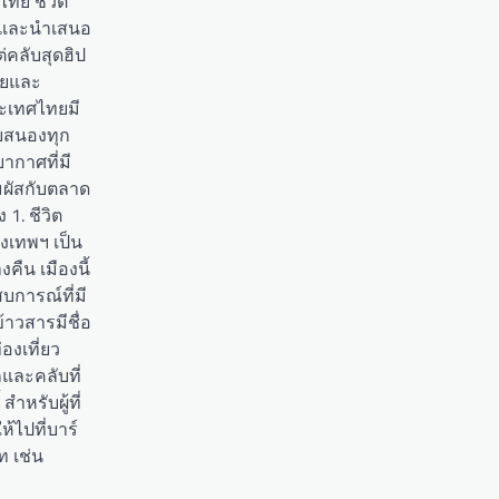
ไทย ชีวิต
้นและนำเสนอ
่คลับสุดฮิป
ายและ
ะเทศไทยมี
อบสนองทุก
ากาศที่มี
ัมผัสกับตลาด
1. ชีวิต
งเทพฯ เป็น
งคืน เมืองนี้
ารณ์ที่มี
้าวสารมีชื่อ
องเที่ยว
กและคลับที่
ำหรับผู้ที่
้ไปที่บาร์
ท เช่น