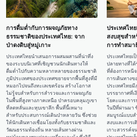
a
t
i
การดื่มด่ำกับการผจญภัยทาง
ประเทศไทย:
o
ธรรมชาติของประเทศไทย: จาก
สงบสุขสำหร
n
ป่าดงดิบสู่หมู่เกาะ
การทำสมาธ
ประเทศไทยนำเสนอการผสมผสานที่น่าทึ่ง
ประเทศไทยเป็น
ของระบบนิเวศที่เชิญชวนนักเดินทางให้
ปลายทางที่ได้
ดื่มด่ำไปกับความหลากหลายของธรรมชาติ
ที่ต้องการหนี
ภูมิประเทศของประเทศขยายจากพื้นที่สูงที่มี
การเดินทางข
หมอกไปจนถึงทะเลเขตร้อน สร้างโอกาส
ประเทศไทยมีภ
ไม่รู้จบสำหรับการสำรวจและการผจญภัย
บรรยากาศที่เงี
ในพื้นที่สูงทางภาคเหนือ ป่าครอบคลุมภูเขา
โยคะและการทำ
ที่ลดหลั่นและหุบเขาลึก พื้นที่นี้เหมาะ
ในปีที่ผ่านมา 
สำหรับประสบการณ์เดินป่าหลายวัน ซึ่งช่วย
สมบูรณ์แบบสำ
ให้นักเดินทางเชื่อมโยงทั้งกับธรรมชาติและ
สงบและการเต
วัฒนธรรมท้องถิ่น หลายเส้นทางผ่าน
เกาะสวรรค์จนถ