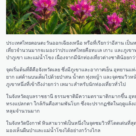
ประเทศไทยตอนตะวันออกเฉียงเหนือ หรือที่เรียกว่าอีสาน เป็นหนึ่
เที่ยวจำนวนมากจะมองว่าประเทศไทยคือทะเล เกาะ และภูเขาทางเห
ป่าภูเขา และแม่น้ำโขง เนื่องจากมีนักท่องเที่ยวต่างชาติน้อย
จุดเริ่มต้นที่ดีคือจังหวัดเลย ซึ่งมีภูเขาและอากาศเย็น อุทยานแ
ยาก แต่ด้านบนเต็มไปด้วยป่าสน น้ำตก ทุ่งหญ้า และจุดชมวิวหน้
ภูเขาหนึ่งที่เข้าถึงง่ายกว่า เหมาะสำหรับนักท่องเที่ยวทั่วไป
ในจังหวัดอุบลราชธานี ธรรมชาติมีความดรามาติกมากขึ้น อุท
ทรงแปลกตา ใกล้กันคือสามพันโบก ซึ่งจะปรากฏชัดในฤดูแล้งเมื
หลุมจำนวนมาก
ในจังหวัดบึงกาฬ หินสามวาฬเป็นหนึ่งในจุดชมวิวที่โดดเด่นท
มองเห็นผืนป่าและแม่น้ำโขงได้อย่างกว้างไกล