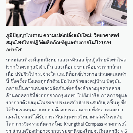
ภูมิปัญญาโบราณ ความเปล่งปลั่งสมัยใหม่: วิทยาศาสตร์
สมุนไพรไทยปฏิวัติผลิตภัณฑ์ดูแลร่างกายในปี 2026
อย่างไร
นานก่อนที่จะมีลูกกลิ้งหยกและเรตินอล ผู้หญิงไทยพึ่งพาไพล
(รากในตระกูลขิง) ขมิ้น และเนื้อมะขามเพื่อบรรเทากล้าม
เนื้อ ปรับผิวให้กระจ่างใส และดีท็อกซ์ร่างกาย ส่วนผสมเหล่า
นี้ ซึ่งครั้งหนึ่งเคยถูกตำด้วยมือในครัวของหมู่บ้าน ปัจจุบัน
กลายเป็นดาวเด่นของผลิตภัณฑ์เครื่องสำอางมูลค่าหลาย
ล้านดอลลาร์ที่ส่งออกจากกรุงเทพฯ ไปยังปารีส ภาคการดูแล
ร่างกายด้วยสมุนไพรของประเทศกำลังประสบกับยุคฟื้นฟู ซึ่ง
ได้รับแรงหนุนจากความต้องการความงามที่สะอาดและยา
แผนโบราณที่ได้รับการสนับสนุนทางวิทยาศาสตร์ในระดับ
โลก การวิเคราะห์ตลาดโดย Krungthai Compass คาดการณ์
ว่า ส่วนเครื่องสำอางจากธรรมชาติของไทยจะมีมูลค่าถึง 4.6