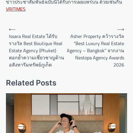
ข่าวประชาสัมพันธ์ฉบับนี้ได้รับการเผยแพร่บน ด้วยเช่นกัน
VRITIMES
P
⟵
⟶
o
Issara Real Estate ได้รับ
Asher Property คว้ารางวัล
รางวัล Best Boutique Real
“Best Luxury Real Estate
s
Estate Agency (Phuket)
Agency – Bangkok” จากงาน
t
ตอกย้ำความเชี่ยวชาญด้าน
Nestopa Agency Awards
n
อสังหาริมทรัพย์ภูเก็ต
2026
a
v
Related Posts
i
g
a
t
i