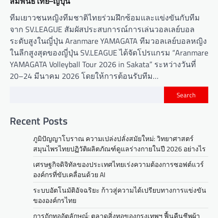
สัมพันธ์ไทย–ญี่ปุ่น
ทีมเยาวชนหญิงทีมชาติไทยร่วมฝึกซ้อมและแข่งขันกับทีม
จาก SV.LEAGUE สัมผัสประสบการณ์การเล่นวอลเลย์บอล
ระดับสูงในญี่ปุ่น Aranmare YAMAGATA ทีมวอลเลย์บอลหญิง
ในลีกสูงสุดของญี่ปุ่น SV.LEAGUE ได้จัดโปรแกรม “Aranmare
YAMAGATA Volleyball Tour 2026 in Sakata” ระหว่างวันที่
20–24 มีนาคม 2026 โดยให้การต้อนรับทีม…
Search
Recent Posts
ภูมิปัญญาโบราณ ความเปล่งปลั่งสมัยใหม่: วิทยาศาสตร์
สมุนไพรไทยปฏิวัติผลิตภัณฑ์ดูแลร่างกายในปี 2026 อย่างไร
เศรษฐกิจดิจิทัลของประเทศไทยเร่งความต้องการซอฟต์แวร์
องค์กรที่ขับเคลื่อนด้วย AI
ระบบอัตโนมัติอัจฉริยะ ก้าวสู่ความได้เปรียบทางการแข่งขัน
ขององค์กรไทย
การถักทออัตลักษณ์: ตลาดสิ่งทอของกรุงเทพฯ ฟื้นคืนชีพผ้า