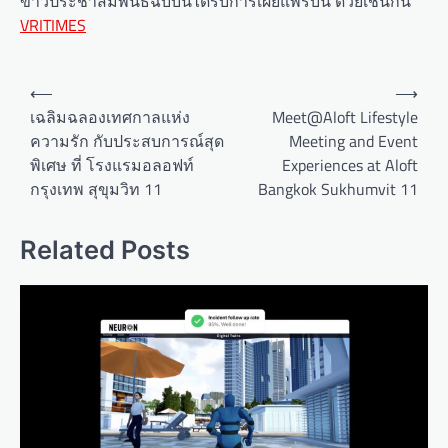
ข่าวประชาสัมพันธ์ฉบับนี้ได้รับการเผยแพร่บน ด้วยเช่นกัน
VRITIMES
P
⟵
⟶
o
เฉลิมฉลองเทศกาลแห่ง
Meet@Aloft Lifestyle
ความรัก กับประสบการณ์สุด
Meeting and Event
s
พิเศษ ที่ โรงแรมอลอฟท์
Experiences at Aloft
t
กรุงเทพ สุขุมวิท 11
Bangkok Sukhumvit 11
n
a
Related Posts
v
i
g
a
t
i