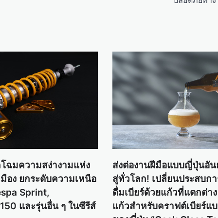
ปลอดภัยทางไ
กโฉมความสง่างามแห่ง
ส่งต่องานฝีมือแบบญี่ปุ่นอัน
นเมือง ยกระดับความเหนือ
สู่ทั่วโลก! เปลี่ยนประสบก
Vespa Sprint,
ดื่มเบียร์ด้วยแก้วที่แตกต่า
0 และรุ่นอื่น ๆ ในซีรีส์
แก้วสำหรับคราฟต์เบียร์แ