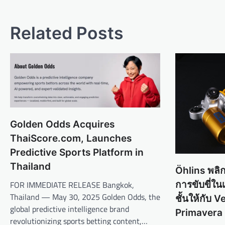
t
n
Related Posts
a
v
i
g
a
t
Golden Odds Acquires
i
ThaiScore.com, Launches
o
Predictive Sports Platform in
n
Thailand
Öhlins พลิ
FOR IMMEDIATE RELEASE Bangkok,
การขับขี่ใ
Thailand — May 30, 2025 Golden Odds, the
ชั้นให้กับ 
global predictive intelligence brand
Primavera 15
revolutionizing sports betting content,…