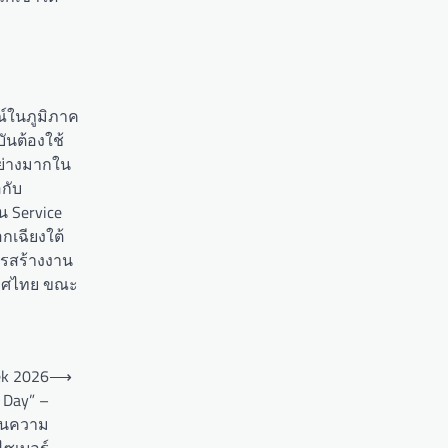
ณ์ในภูมิภาค
ันต้องใช้
อย่างมากใน
กับ
 Service
กเฉียงใต้
ารสร้างงาน
ะเทศไทย ขณะ
ek 2026
⟶
 Day” –
้านความ