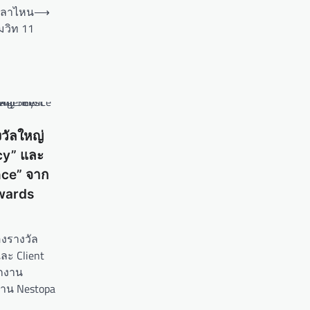
เวลาไหน
⟶
มวิท 11
วัลใหญ่
cy” และ
nce” จาก
wards
องรางวัล
ละ Client
ากงาน
งาน Nestopa