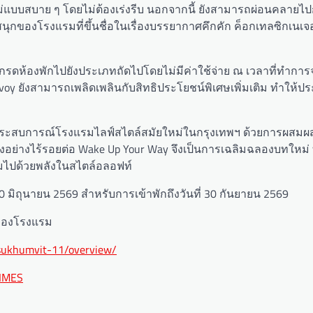
หม่แบบสบาย ๆ โดยไม่ต้องเร่งรีบ นอกจากนี้ ยังสามารถผ่อนคลายไปกั
วามสนุกของโรงแรมที่ขึ้นชื่อในเรื่องบรรยากาศคึกคัก ค็อกเทลซิกเนเจ
ัปเกรดห้องพักไปยังประเภทถัดไปโดยไม่มีค่าใช้จ่าย ณ เวลาที่ทำการจ
oy ยังสามารถเพลิดเพลินกับสิทธิประโยชน์พิเศษเพิ่มเติม ทำให้ป
ามประสบการณ์โรงแรมไลฟ์สไตล์สมัยใหม่ในกรุงเทพฯ ด้วยการผสมผ
เมืองอย่างไร้รอยต่อ Wake Up Your Way จึงเป็นการเฉลิมฉลองบทใหม่ 
มไปด้วยพลังในสไตล์อลอฟท์
30 มิถุนายน 2569 สำหรับการเข้าพักถึงวันที่ 30 กันยายน 2569
รของโรงแรม
-sukhumvit-11/overview/
IMES