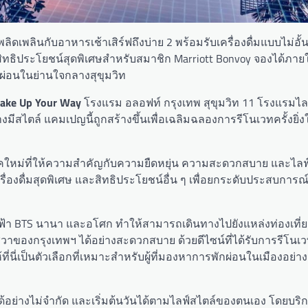
เพลินกับอาหารเช้าเสิร์ฟถึงบ่าย 2 พร้อมรับเครื่องดื่มแบบไม่อั้น 
ละสิทธิประโยชน์สุดพิเศษสำหรับสมาชิก Marriott Bonvoy จองได้ภายใ
กผ่อนในย่านใจกลางสุขุมวิท
ke Up Your Way
โรงแรม อลอฟท์ กรุงเทพ สุขุมวิท 11 โรงแรมไล
มีสไตล์ แคมเปญนี้ถูกสร้างขึ้นเพื่อเฉลิมฉลองการรีโนเวทครั้งยิ่งใ
งยุคใหม่ที่ให้ความสำคัญกับความยืดหยุ่น ความสะดวกสบาย และไล
ื่องดื่มสุดพิเศษ และสิทธิประโยชน์อื่น ๆ เพื่อยกระดับประสบการณ
ฟฟ้า BTS นานา และอโศก ทำให้สามารถเดินทางไปยังแหล่งท่องเที่
ีวาของกรุงเทพฯ ได้อย่างสะดวกสบาย ด้วยดีไซน์ที่ได้รับการรีโนเวท 
นี่เป็นตัวเลือกที่เหมาะสำหรับผู้ที่มองหาการพักผ่อนในเมืองอย่า
ด้อย่างไม่จำกัด และเริ่มต้นวันได้ตามไลฟ์สไตล์ของตนเอง โดยบร