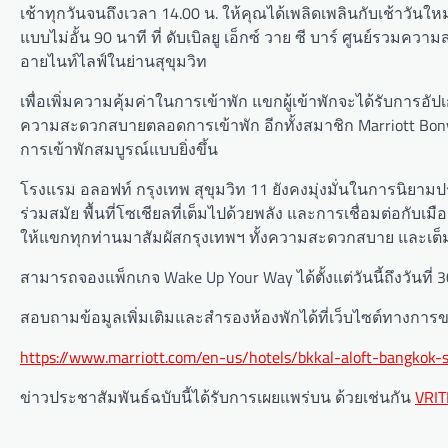
เช้าทุกวันจนถึงเวลา 14.00 น. ให้คุณได้เพลิดเพลินกับเช้าวันใ
แบบไม่อั้น 90 นาที ที่ ดับเบิลยู เอ็กซ์ วาย ซี บาร์ ศูนย์รวมค
อายไนท์ไลฟ์ในย่านสุขุมวิท
เพื่อเพิ่มความคุ้มค่าในการเข้าพัก แขกผู้เข้าพักจะได้รับการอ
ความสะดวกสบายตลอดการเข้าพัก อีกทั้งสมาชิก Marriott Bonv
การเข้าพักสมบูรณ์แบบยิ่งขึ้น
โรงแรม อลอฟท์ กรุงเทพ สุขุมวิท 11 ยังคงมุ่งมั่นในการนิย
ร่วมสมัย พื้นที่โซเชียลที่เต็มไปด้วยพลัง และการเชื่อมต่อกับ
ให้แขกทุกท่านมาสัมผัสกรุงเทพฯ ทั้งความสะดวกสบาย และเต็
สามารถจองแพ็กเกจ Wake Up Your Way ได้ตั้งแต่วันนี้ถึงวันที่ 
สอบถามข้อมูลเพิ่มเติมและสำรองห้องพักได้ที่เว็บไซต์ทางกา
https://www.marriott.com/en-us/hotels/bkkal-aloft-bangkok
ข่าวประชาสัมพันธ์ฉบับนี้ได้รับการเผยแพร่บน ด้วยเช่นกัน
VRIT