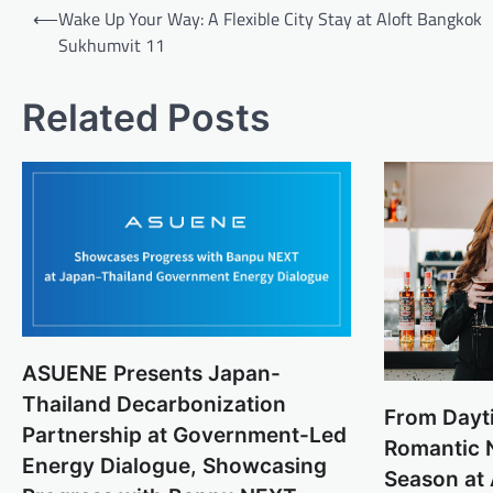
P
⟵
Wake Up Your Way: A Flexible City Stay at Aloft Bangkok
o
Sukhumvit 11
s
Related Posts
t
n
a
v
i
g
a
t
ASUENE Presents Japan-
i
Thailand Decarbonization
From Dayt
o
Partnership at Government-Led
Romantic N
n
Energy Dialogue, Showcasing
Season at