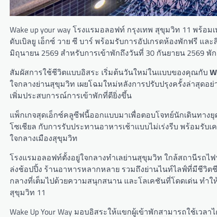
Wake up your way โรงแรมอลอฟท์ กรุงเทพ สุขุมวิท 11 พร้อมเพลิด
ดับเบิลยู เอ็กซ์ วาย ซี บาร์ พร้อมรับการอัปเกรดห้องพักฟรี แ
มิถุนายน 2569 สำหรับการเข้าพักถึงวันที่ 30 กันยายน 2569 พั
สัมผัสการใช้ชีวิตแบบอิสระ เริ่มต้นวันใหม่ในแบบของคุณกับ
Wa
ใจกลางย่านสุขุมวิท เผยโฉมใหม่หลังการปรับปรุงครั้งล่าสุดอย่าง
เพิ่มประสบการณ์การเข้าพักที่ดียิ่งขึ้น
แพ็กเกจสุดเอ็กซ์คลูซีฟนี้ออกแบบมาเพื่อตอบโจทย์นักเดินทา
โซเชียล กับการรับประทานอาหารเช้าแบบไม่เร่งรีบ พร้อมรับเคร
ใจกลางเมืองสุขุมวิท
โรงแรมอลอฟท์ตั้งอยู่ใจกลางทำเลย่านสุขุมวิท ใกล้สถานีรถไ
ล่งช้อปปิ้ง ร้านอาหารหลากหลาย รวมถึงย่านไนท์ไลฟ์ที่มีชีวิตช
กลางที่เต็มไปด้วยความสนุกสนาน และโลเคชันที่โดดเด่น ทำให้ที่
สุขุมวิท 11
Wake Up Your Way มอบอิสระให้แขกผู้เข้าพักสามารถใช้เวลาไ