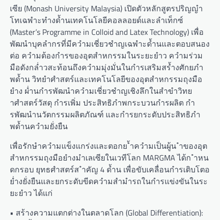
เซีย (Monash University Malaysia) เปิดตัวหลักสูตรปริญญำ
โทเฉพำะทำงด้ำนเทคโนโลยีคอลลอยด์และลำเท็กซ์
(Master’s Programme in Colloid and Latex Technology) เพื่อ
พัฒนำบุคลำกรที่มีควำมเชี่ยวชำญเฉพำะด้ำนและตอบสนอง
ต่อ ควำมต้องกำรของอุตสำหกรรมในระยะยำว ควำมร่วม
มือดังกล่ำวสะท้อนถึงควำมมุ่งมั่นในกำรเสริมสร้ำงศักยภำ
พด้ำน วิทยำศำสตร์และเทคโนโลยีของอุตสำหกรรมถุงมือ
ยำง ผ่ำนกำรพัฒนำควำมเชี่ยวชำญเชิงลึกในสำขำวิทย
ำศำสตร์วัสดุ กำรเพิ่ม ประสิทธิภำพกระบวนกำรผลิต กำ
รพัฒนำนวัตกรรมผลิตภัณฑ์ และกำรยกระดับประสิทธิภำ
พด้ำนควำมยั่งยืน
เพื่อรักษำควำมแข็งแกร่งและตอกย ้ำควำมเป็นผู้น ำของอุต
สำหกรรมถุงมือยำงมำเลเซียในเวทีโลก MARGMA ได้ก ำหน
ดกรอบ ยุทธศำสตร์ส ำคัญ 4 ด้ำน เพื่อขับเคลื่อนกำรเติบโตอ
ย่ำงยั่งยืนและยกระดับขีดควำมสำมำรถในกำรแข่งขันในระ
ยะยำว ได้แก่
• สร้างความแตกต่างในตลาดโลก (Global Differentiation):