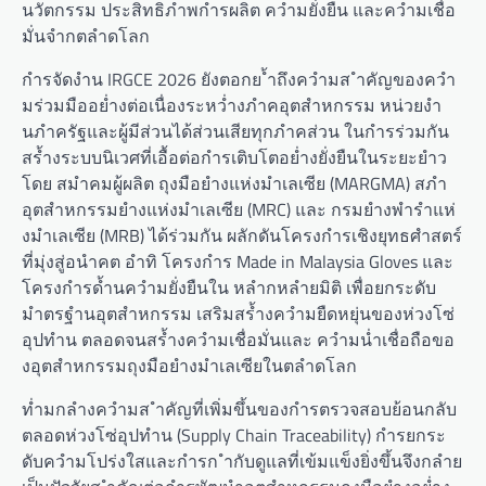
นวัตกรรม ประสิทธิภำพกำรผลิต ควำมยั่งยืน และควำมเชื่อ
มั่นจำกตลำดโลก
กำรจัดงำน IRGCE 2026 ยังตอกย ้ำถึงควำมส ำคัญของควำ
มร่วมมืออย่ำงต่อเนื่องระหว่ำงภำคอุตสำหกรรม หน่วยงำ
นภำครัฐและผู้มีส่วนได้ส่วนเสียทุกภำคส่วน ในกำรร่วมกัน
สร้ำงระบบนิเวศที่เอื้อต่อกำรเติบโตอย่ำงยั่งยืนในระยะยำว
โดย สมำคมผู้ผลิต ถุงมือยำงแห่งมำเลเซีย (MARGMA) สภำ
อุตสำหกรรมยำงแห่งมำเลเซีย (MRC) และ กรมยำงพำรำแห่
งมำเลเซีย (MRB) ได้ร่วมกัน ผลักดันโครงกำรเชิงยุทธศำสตร์
ที่มุ่งสู่อนำคต อำทิ โครงกำร Made in Malaysia Gloves และ
โครงกำรด้ำนควำมยั่งยืนใน หลำกหลำยมิติ เพื่อยกระดับ
มำตรฐำนอุตสำหกรรม เสริมสร้ำงควำมยืดหยุ่นของห่วงโซ่
อุปทำน ตลอดจนสร้ำงควำมเชื่อมั่นและ ควำมน่ำเชื่อถือขอ
งอุตสำหกรรมถุงมือยำงมำเลเซียในตลำดโลก
ท่ำมกลำงควำมส ำคัญที่เพิ่มขึ้นของกำรตรวจสอบย้อนกลับ
ตลอดห่วงโซ่อุปทำน (Supply Chain Traceability) กำรยกระ
ดับควำมโปร่งใสและกำรก ำกับดูแลที่เข้มแข็งยิ่งขึ้นจึงกลำย