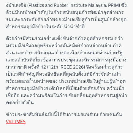
งมำเลเซีย (Plastics and Rubber Institute Malaysia: PRIM) ซึ่ง
ล้วนมีบทบำทส ำคัญในกำร สนับสนุนกำรพัฒนำอุตสำหกร
รมและยกระดับศักยภำพของมำเลเซียสู่กำรเป็นศูนย์กลำงอุต
สำหกรรมถุงมือยำงในระดับ นำนำชำติ
ด้วยกำรมีส่วนร่วมอย่ำงแข็งขันจำกภำคอุตสำหกรรม ควำ
มร่วมมือเชิงกลยุทธ์ระหว่ำงพันธมิตรจำกหลำกหลำยภำค
ส่วน และกำร สนับสนุนอย่ำงต่อเนื่องจำกหน่วยงำนภำครัฐ
และสถำบันที่เกี่ยวข้อง การประชุมและนิทรรศการถุงมือยาง
นานาชาติ ครั้งที่ 12 (12th IRGCE 2026) จึงพร้อมก้ำวสู่กำร
เป็นเวทีส ำคัญที่ทรงอิทธิพลที่สุดนับตั้งแต่มีกำรจัดงำนมำ
พร้อมตอกย ้ำบทบำทของ ประเทศมำเลเซียในฐำนะผู้น ำอุต
สำหกรรมถุงมือยำงระดับโลกที่เปี่ยมด้วยศักยภำพ ควำมน่ำ
เชื่อถือ และควำมพร้อมในกำร ขับเคลื่อนอุตสำหกรรมสู่อนำ
คตอย่ำงยั่งยืน
ข่าวประชาสัมพันธ์ฉบับนี้ได้รับการเผยแพร่บน ด้วยเช่นกัน
VRITIMES