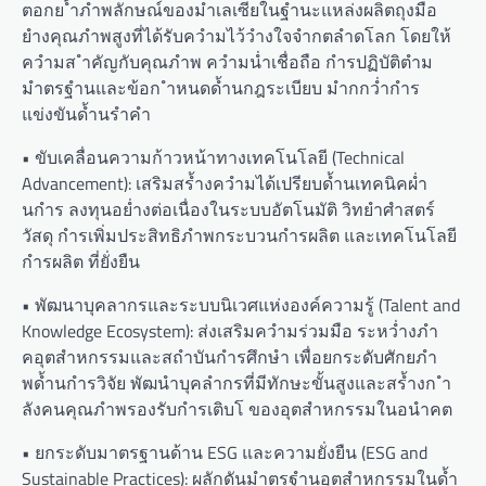
ตอกย ้ำภำพลักษณ์ของมำเลเซียในฐำนะแหล่งผลิตถุงมือ
ยำงคุณภำพสูงที่ได้รับควำมไว้วำงใจจำกตลำดโลก โดยให้
ควำมส ำคัญกับคุณภำพ ควำมน่ำเชื่อถือ กำรปฏิบัติตำม
มำตรฐำนและข้อก ำหนดด้ำนกฎระเบียบ มำกกว่ำกำร
แข่งขันด้ำนรำคำ
• ขับเคลื่อนความก้าวหน้าทางเทคโนโลยี (Technical
Advancement): เสริมสร้ำงควำมได้เปรียบด้ำนเทคนิคผ่ำ
นกำร ลงทุนอย่ำงต่อเนื่องในระบบอัตโนมัติ วิทยำศำสตร์
วัสดุ กำรเพิ่มประสิทธิภำพกระบวนกำรผลิต และเทคโนโลยี
กำรผลิต ที่ยั่งยืน
• พัฒนาบุคลากรและระบบนิเวศแห่งองค์ความรู้ (Talent and
Knowledge Ecosystem): ส่งเสริมควำมร่วมมือ ระหว่ำงภำ
คอุตสำหกรรมและสถำบันกำรศึกษำ เพื่อยกระดับศักยภำ
พด้ำนกำรวิจัย พัฒนำบุคลำกรที่มีทักษะขั้นสูงและสร้ำงก ำ
ลังคนคุณภำพรองรับกำรเติบโ ของอุตสำหกรรมในอนำคต
• ยกระดับมาตรฐานด้าน ESG และความยั่งยืน (ESG and
Sustainable Practices): ผลักดันมำตรฐำนอุตสำหกรรมในด้ำ