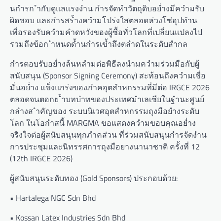
นกำรก ำกับดูแลแรงงำน กำรจัดหำวัตถุดิบอย่ำงมีควำมรับ
ผิดชอบ และกำรสร้ำงควำมโปร่งใสตลอดห่วงโซ่อุปทำน
เพื่อรองรับควำมคำดหวังของผู้ซื้อทั่วโลกที่เปลี่ยนแปลงไป
รวมถึงข้อก ำหนดด้ำนกำรเข้ำถึงตลำดในระดับสำกล
กำรตอบรับอย่ำงล้นหลำมต่อพิธีลงนำมควำมร่วมมือกับผู้
สนับสนุน (Sponsor Signing Ceremony) สะท้อนถึงควำมเชื่อ
มั่นอย่ำง แข็งแกร่งของภำคอุตสำหกรรมที่มีต่อ IRGCE 2026
ตลอดจนตอกย ้ำบทบำทของประเทศมำเลเซียในฐำนะศูนย์
กลำงส ำคัญของ ระบบนิเวศอุตสำหกรรมถุงมือยำงระดับ
โลก ในโอกำสนี้ MARGMA ขอแสดงควำมขอบคุณอย่ำง
จริงใจต่อผู้สนับสนุนทุกภำคส่วน ที่ร่วมสนับสนุนกำรจัดงำน
การประชุมและนิทรรศการถุงมือยางนานาชาติ ครั้งที่ 12
(12th IRGCE 2026)
ผู้สนับสนุนระดับทอง (Gold Sponsors) ประกอบด้วย:
• Hartalega NGC Sdn Bhd
• Kossan Latex Industries Sdn Bhd