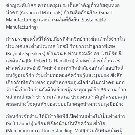
ชำญระดับโลก ครอบคลุมประเด็นส ำคัญด้ำนวัสดุแห่งอ
นำคต (Advanced Materials) กำรผลิตอัจฉริยะ (Smart
Manufacturing) และกำรผลิตที่ยั่งยืน (Sustainable
Manufacturing)
กำรประชุมครั้งนี้ได้รับเกียรติจำกวิทยำกรชั้นน ำทั้งจำกใน
ประเทศและต่ำงประเทศ โดยมี วิทยากรปาฐกถาพิเศษ
(Keynote Speakers) จ ำนวน 6 ท่าน รวมถึง ดร. โรเบิร์ต จี.
แฮมิลตัน (Dr. Robert G. Hamilton) ศำสตรำจำรย์ด้ำนเวช
ศำสตร์และพยำธิ วิทยำจำกมหำวิทยำลัยจอห์นส์ ฮอปกินส์
สหรัฐอเมริกำ ร่วมถ่ำยทอดองค์ควำมรู้และมุมมองเชิงลึก
เกี่ยวกับทิศทำงของ อุตสำหกรรมถุงมือยำงในอนำคต นอก
จำกนี้ ภำยในงำนยังมีวิทยำกรผู้ทรงคุณวุฒิอีก 36 ท่าน จำก
หลำกหลำยสำขำ ร่วมน ำเสนอ ประเด็นส ำคัญที่ครอบคลุม
ตลอดห่วงโซ่คุณค่ำของระบบนิเวศอุตสำหกรรมถุงมือยำง
ก่อนกำรจัดงำน ได้มีกำรจัดพิธีเปิดงำนอย่ำงไม่เป็นทำงกำร
(Soft Launch) พร้อมพิธีลงนำมบันทึกควำมเข้ำใจ
(Memorandum of Understanding: MoU) ร่วมกับพันธมิตรผู้