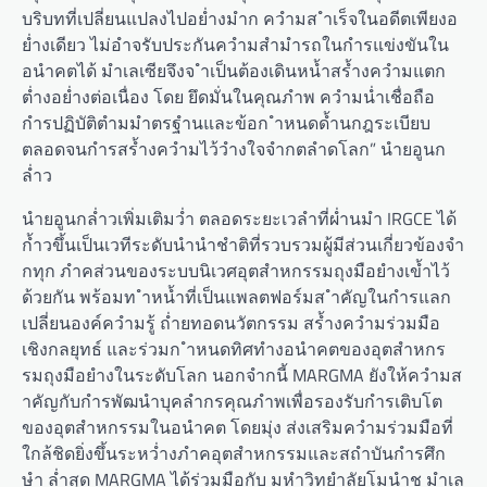
บริบทที่เปลี่ยนแปลงไปอย่ำงมำก ควำมส ำเร็จในอดีตเพียงอ
ย่ำงเดียว ไม่อำจรับประกันควำมสำมำรถในกำรแข่งขันใน
อนำคตได้ มำเลเซียจึงจ ำเป็นต้องเดินหน้ำสร้ำงควำมแตก
ต่ำงอย่ำงต่อเนื่อง โดย ยึดมั่นในคุณภำพ ควำมน่ำเชื่อถือ
กำรปฏิบัติตำมมำตรฐำนและข้อก ำหนดด้ำนกฎระเบียบ
ตลอดจนกำรสร้ำงควำมไว้วำงใจจำกตลำดโลก” นำยอูนก
ล่ำว
นำยอูนกล่ำวเพิ่มเติมว่ำ ตลอดระยะเวลำที่ผ่ำนมำ IRGCE ได้
ก้ำวขึ้นเป็นเวทีระดับนำนำชำติที่รวบรวมผู้มีส่วนเกี่ยวข้องจำ
กทุก ภำคส่วนของระบบนิเวศอุตสำหกรรมถุงมือยำงเข้ำไว้
ด้วยกัน พร้อมท ำหน้ำที่เป็นแพลตฟอร์มส ำคัญในกำรแลก
เปลี่ยนองค์ควำมรู้ ถ่ำยทอดนวัตกรรม สร้ำงควำมร่วมมือ
เชิงกลยุทธ์ และร่วมก ำหนดทิศทำงอนำคตของอุตสำหกร
รมถุงมือยำงในระดับโลก นอกจำกนี้ MARGMA ยังให้ควำมส
ำคัญกับกำรพัฒนำบุคลำกรคุณภำพเพื่อรองรับกำรเติบโต
ของอุตสำหกรรมในอนำคต โดยมุ่ง ส่งเสริมควำมร่วมมือที่
ใกล้ชิดยิ่งขึ้นระหว่ำงภำคอุตสำหกรรมและสถำบันกำรศึก
ษำ ล่ำสุด MARGMA ได้ร่วมมือกับ มหำวิทยำลัยโมนำช มำเล