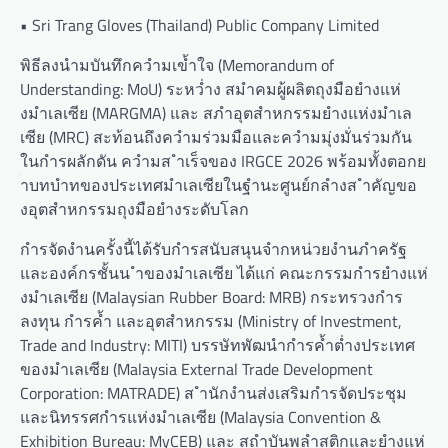
• Sri Trang Gloves (Thailand) Public Company Limited
พิธีลงนำมบันทึกควำมเข้ำใจ (Memorandum of
Understanding: MoU) ระหว่ำง สมำคมผู้ผลิตถุงมือยำงแห่
งมำเลเซีย (MARGMA) และ สภำอุตสำหกรรมยำงแห่งมำเล
เซีย (MRC) สะท้อนถึงควำมร่วมมือและควำมมุ่งมั่นร่วมกัน
ในกำรผลักดัน ควำมส ำเร็จของ IRGCE 2026 พร้อมทั้งตอกย
้ำบทบำทของประเทศมำเลเซียในฐำนะศูนย์กลำงส ำคัญขอ
งอุตสำหกรรมถุงมือยำงระดับโลก
กำรจัดงำนครั้งนี้ได้รับกำรสนับสนุนจำกหน่วยงำนภำครัฐ
และองค์กรชั้นน ำของมำเลเซีย ได้แก่ คณะกรรมกำรยำงแห่
งมำเลเซีย (Malaysian Rubber Board: MRB) กระทรวงกำร
ลงทุน กำรค้ำ และอุตสำหกรรม (Ministry of Investment,
Trade and Industry: MITI) บรรษัทพัฒนำกำรค้ำต่ำงประเทศ
ของมำเลเซีย (Malaysia External Trade Development
Corporation: MATRADE) ส ำนักงำนส่งเสริมกำรจัดประชุม
และนิทรรศกำรแห่งมำเลเซีย (Malaysia Convention &
Exhibition Bureau: MyCEB) และ สถำบันพลำสติกและยำงแห่