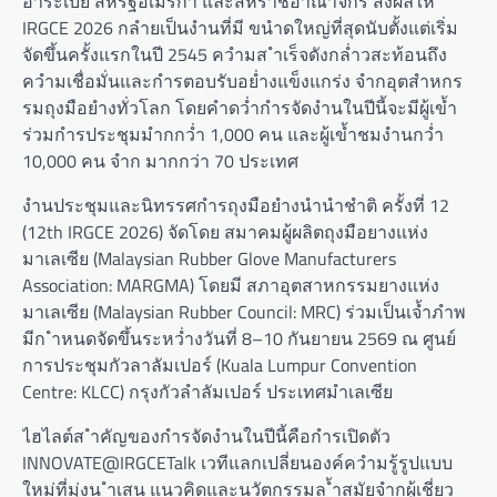
อำระเบีย สหรัฐอเมริกำ และสหรำชอำณำจักร ส่งผลให้
IRGCE 2026 กลำยเป็นงำนที่มี ขนำดใหญ่ที่สุดนับตั้งแต่เริ่ม
จัดขึ้นครั้งแรกในปี 2545 ควำมส ำเร็จดังกล่ำวสะท้อนถึง
ควำมเชื่อมั่นและกำรตอบรับอย่ำงแข็งแกร่ง จำกอุตสำหกร
รมถุงมือยำงทั่วโลก โดยคำดว่ำกำรจัดงำนในปีนี้จะมีผู้เข้ำ
ร่วมกำรประชุมมำกกว่ำ 1,000 คน และผู้เข้ำชมงำนกว่ำ
10,000 คน จำก มากกว่า 70 ประเทศ
งำนประชุมและนิทรรศกำรถุงมือยำงนำนำชำติ ครั้งที่ 12
(12th IRGCE 2026) จัดโดย สมาคมผู้ผลิตถุงมือยางแห่ง
มาเลเซีย (Malaysian Rubber Glove Manufacturers
Association: MARGMA) โดยมี สภาอุตสาหกรรมยางแห่ง
มาเลเซีย (Malaysian Rubber Council: MRC) ร่วมเป็นเจ้ำภำพ
มีก ำหนดจัดขึ้นระหว่ำงวันที่ 8–10 กันยายน 2569 ณ ศูนย์
การประชุมกัวลาลัมเปอร์ (Kuala Lumpur Convention
Centre: KLCC) กรุงกัวลำลัมเปอร์ ประเทศมำเลเซีย
ไฮไลต์ส ำคัญของกำรจัดงำนในปีนี้คือกำรเปิดตัว
INNOVATE@IRGCETalk เวทีแลกเปลี่ยนองค์ควำมรู้รูปแบบ
ใหม่ที่มุ่งน ำเสน แนวคิดและนวัตกรรมล ้ำสมัยจำกผู้เชี่ยว