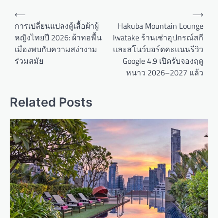
P
⟵
⟶
o
การเปลี่ยนแปลงตู้เสื้อผ้าผู้
Hakuba Mountain Lounge
หญิงไทยปี 2026: ผ้าทอพื้น
Iwatake ร้านเช่าอุปกรณ์สกี
s
เมืองพบกับความสง่างาม
และสโนว์บอร์ดคะแนนรีวิว
t
ร่วมสมัย
Google 4.9 เปิดรับจองฤดู
n
หนาว 2026–2027 แล้ว
a
v
Related Posts
i
g
a
t
i
o
n