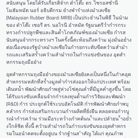
สนับสนุน โดยได้รับเกียรติจำก ดำโต๊ะ ดร. ไซรอสซำนี
โมฮัมหมัด นอร์ อธิบดีกรม ยำงพำรำแห่งมำเลเซีย
(Malaysian Rubber Board: MRB) เป็นประธำนในพิธี ในนำม
ของ ดำโต๊ะ เซอรี ดร. นอไรนี อำหมัด รัฐมนตรีว่ำกำรกระ
ทรวงกำรปลูกพืชและสินค้ำโภคภัณฑ์ของมำเลเซีย กำรส
นับสนุนจำกกระทรวงฯ ในครั้งนี้สะท้อนถึงควำม มุ่งมั่นอย่ำง
ต่อเนื่องของรัฐบำลมำเลเซียในกำรยกระดับขีดควำมสำมำ
รถและเสริมสร้ำงควำมสำมำรถในกำรแข่งขันของ อุตสำ
หกรรมถุงมือยำง
อุตสำหกรรมถุงมือยำงของมำเลเซียยังคงเป็นหนึ่งในภำคอุต
สำหกรรมหลักที่สร้ำงมูลค่ำกำรส่งออกให้แก่ประเทศ พร้อม
เดินหน้ำ พัฒนำศักยภำพสู่ห่วงโซ่คุณค่ำที่มีมูลค่ำสูงขึ้น โดย
ได้รับแรงขับเคลื่อนจำกกำรลงทุนด้ำนกำรวิจัยและพัฒนำ
(R&D) กำร ประยุกต์ใช้ระบบอัตโนมัติ กำรพัฒนำศักยภำพบุ
คลำกร กำรส่งเสริมกระบวนกำรผลิตที่ยั่งยืน ตลอดจนกำรบู
รณำกำรควำม ร่วมมือระหว่ำงภำคต้นน ้ำและปลำยน ้ำอย่ำ
งใกล้ชิด ทั้งนี้ ควำมสำมำรถในกำรแข่งขันของอุตสำหกร
รมในอนำคตจะตั้งอยู่บน รำกฐำนส ำคัญ ได้แก่ คุณภำพ