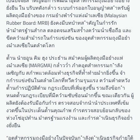
เป็นปัจจัยส ำคัญต่อกำรพัฒนำอุตสำหกรรมถุงมือยำงอย่ำง
ยั่งยืน ใน บริบทดังกล่ำว ระบบกำรออกใบอนุญำตส ำหรับผู้
ผลิตถุงมือยำงของ กรมยำงพำรำแห่งมำเลเซีย (Malaysian
Rubber Board: MRB) ยังคงมีบทบำทส ำคัญในกำรรัก
ษำมำตรฐำนสำกล ตลอดจนเสริมสร้ำงควำมน่ำเชื่อถือ และ
ขีดควำมสำมำรถในกำรแข่งขัน ของอุตสำหกรรมถุงมือยำ
งมำเลเซียในตลำดโลก
ด้ำน นำยอูน คิม ฮุง ประธำน สมำคมผู้ผลิตถุงมือยำงแห่
งมำเลเซีย (MARGMA) กล่ำวว่ำ ภำคอุตสำหกรรมก ำลัง
เผชิญกับ สภำพแวดล้อมทำงธุรกิจที่ท้ำทำยมำกยิ่งขึ้น จำ
กกำรแข่งขันในตลำดโลกที่ทวีควำมรุนแรง ควำมคำดหวัง
ด้ำนกำรปฏิบัติตำม กฎระเบียบที่เพิ่มสูงขึ้น รวมถึงข้อก ำ
หนดด้ำนกฎระเบียบที่มีควำมซับซ้อนมำกขึ้น ขณะเดียวกัน ผู้
ผลิตยังต้องรับมือกับกำร ตรวจสอบจำกนำนำประเทศที่เข้ม
งวดขึ้นในประเด็นด้ำนคุณภำพ กำรตรวจสอบย้อนกลับของ
ห่วงโซ่อุปทำน มำตรฐำนแรงงำน และกำรด ำเนินธุรกิจอย่ำ
งยั่งยืน
“อุตสำหกรรมถุงมือยำงในปัจจุบันก ำลังด ำเนินธุรกิจภำยใต้