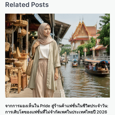
a
Related Posts
v
i
g
a
t
i
o
n
จากการมองเห็นใน Pride สู่ร้านค้าแฟชั่นในชีวิตประจำวัน:
การเติบโตของแฟชั่นที่ไม่จำกัดเพศในประเทศไทยปี 2026