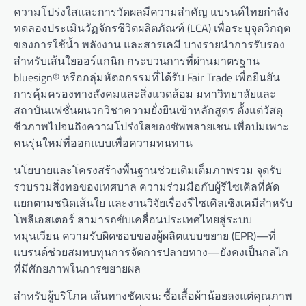
ความโปร่งใสและการวัดผลมีความสำคัญ แบรนด์ไทยกำลัง
ทดลองประเมินวัฏจักรชีวิตผลิตภัณฑ์ (LCA) เพื่อระบุจุดวิกฤต
ของการใช้น้ำ พลังงาน และสารเคมี บางรายนำการรับรอง
สำหรับเส้นใยออร์แกนิก กระบวนการที่ผ่านมาตรฐาน
bluesign® หรือกลุ่มหัตถกรรมที่ได้รับ Fair Trade เพื่อยืนยัน
การคุ้มครองทางสังคมและสิ่งแวดล้อม มหาวิทยาลัยและ
สถาบันแฟชั่นผนวกวิชาความยั่งยืนเข้าหลักสูตร ตั้งแต่วัสดุ
ชีวภาพไปจนถึงความโปร่งใสของซัพพลายเชน เพื่อบ่มเพาะ
คนรุ่นใหม่ที่ออกแบบเพื่อความทนทาน
นโยบายและโครงสร้างพื้นฐานช่วยเติมเต็มภาพรวม จุดรับ
รวบรวมสิ่งทอของเทศบาล ความร่วมมือกับผู้รีไซเคิลที่คัด
แยกตามชนิดเส้นใย และงานวิจัยเรื่องรีไซเคิลเชิงเคมีสำหรับ
โพลีเอสเตอร์ สามารถขับเคลื่อนประเทศไทยสู่ระบบ
หมุนเวียน ความรับผิดชอบของผู้ผลิตแบบขยาย (EPR)—ที่
แบรนด์ช่วยสมทบทุนการจัดการปลายทาง—ยังคงเป็นกลไก
ที่มีศักยภาพในการขยายผล
สำหรับผู้บริโภค เส้นทางชัดเจน: ซื้อเสื้อผ้าน้อยลงแต่คุณภาพ