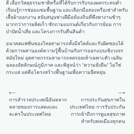
ดี เลือกวัสดุธรรมชาติหรือที่ได้รับการรับรองผลกระทบต่ำ
เรียนรู้การซ่อมแซมพื้นฐาน และเลือกมือสองหรือเช่าสำหรับ
เสื้อผ้าออกงาน สนับสนุนช่างฝีมือท้องถิ่นที่พึ่งพางานช้าๆ
มากกว่าการผลิตเร็ว ซักถามแบรนด์เกี่ยวกับการย้อม การ
บำบัดน้ำเสีย และโครงการรับคืนสินค้า
อนาคตแฟชั่นของไทยสามารถทั้งมีสไตล์และรับผิดชอบได้
ด้วยการผสานองค์ความรู้พื้นบ้านกับการออกแบบเชิงวงจร
สมัยใหม่ อุตสาหกรรมสามารถลดรอยเท้าเฉพาะตัว เฉลิม
ฉลองอัตลักษณ์ภูมิภาค และพิสูจน์ว่า “ความยั่งยืน” ไม่ใช่
กระแส แต่คือโครงสร้างพื้นฐานเพื่อความยืดหยุ่น
P
⟵
⟶
o
การสำรวจประเพณีอันหลาก
การประกันสุขภาพใน
หลายของการแสดงและ
ประเทศไทย: การรับประกัน
s
ละครในประเทศไทย
การเข้าถึงการดูแลสุขภาพ
t
สำหรับพลเมืองทุกคน
n