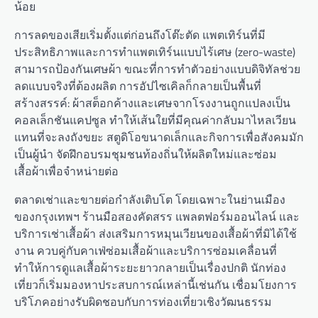
น้อย
การลดของเสียเริ่มตั้งแต่ก่อนถึงโต๊ะตัด แพตเทิร์นที่มี
ประสิทธิภาพและการทำแพตเทิร์นแบบไร้เศษ (zero-waste)
สามารถป้องกันเศษผ้า ขณะที่การทำตัวอย่างแบบดิจิทัลช่วย
ลดแบบจริงที่ต้องผลิต การอัปไซเคิลก็กลายเป็นพื้นที่
สร้างสรรค์: ผ้าสต็อกค้างและเศษจากโรงงานถูกแปลงเป็น
คอลเล็กชันแคปซูล ทำให้เส้นใยที่มีคุณค่ากลับมาไหลเวียน
แทนที่จะลงถังขยะ สตูดิโอขนาดเล็กและกิจการเพื่อสังคมมัก
เป็นผู้นำ จัดฝึกอบรมชุมชนท้องถิ่นให้ผลิตใหม่และซ่อม
เสื้อผ้าเพื่อจำหน่ายต่อ
ตลาดเช่าและขายต่อกำลังเติบโต โดยเฉพาะในย่านเมือง
ของกรุงเทพฯ ร้านมือสองคัดสรร แพลตฟอร์มออนไลน์ และ
บริการเช่าเสื้อผ้า ส่งเสริมการหมุนเวียนของเสื้อผ้าที่มิได้ใช้
งาน ควบคู่กับคาเฟ่ซ่อมเสื้อผ้าและบริการซ่อมเคลื่อนที่
ทำให้การดูแลเสื้อผ้าระยะยาวกลายเป็นเรื่องปกติ นักท่อง
เที่ยวก็เริ่มมองหาประสบการณ์เหล่านี้เช่นกัน เชื่อมโยงการ
บริโภคอย่างรับผิดชอบกับการท่องเที่ยวเชิงวัฒนธรรม