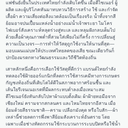
แฟชั่นยั่งยืนในประเทศไทยกำลังเติบโตขึ้น เมื่อดีไซเนอร์ ผู้
ผลิต และผู้บริโภคหันมาทบทวนวิธีการสร้าง ใช้ และกำจัด
เสื้อผ้า ความเสี่ยงต่อสิ่งแวดล้อมเป็นเรื่องจริง: น้ำทิ้งจากสี
ย้อมอาจปนเปื้อนแหล่งน้ำอย่างแม่น้ำเจ้าพระยา ไมโคร
ไฟเบอร์สังเคราะห์หลุดร่วงสู่ทะเล และหลุมฝังกลบเต็มไป
ด้วยเสื้อผ้าคุณภาพต่ำที่สวมใส่เพียงไม่กี่ครั้ง การเปลี่ยนสู่
ความเป็นวงจร—การทำให้วัสดุถูกใช้งานให้นานที่สุด—
มอบแผนแม่บทให้ประเทศไทยลดของเสีย ขณะเดียวกันก็
ปกป้องมรดกทางวัฒนธรรมและวิถีชีวิตท้องถิ่น
เสาหลักหนึ่งคือการเลือกใช้วัสดุที่ดีกว่า แบรนด์ไทยกำลัง
ทดลองใช้ฝ้ายออร์แกนิกที่ลดการใช้สารเคมีทางการเกษตร
กัญชงท้องถิ่นที่เติบโตได้ดีในสภาพอากาศร้อนชื้น และ
เส้นใยรีเจนเนอเรตที่มีผลกระทบต่ำลงเมื่อเหมาะสม
ดีไซเนอร์ยังหันกลับไปหาผ้าแบบดั้งเดิม: ผ้าฝ้ายทอมือจาก
เชียงใหม่ ครามจากสกลนคร และไหมไทยจากอีสาน เมื่อ
ย้อมด้วยสีธรรมชาติ—คราม เปลือกมังคุด หรือใบสัก—ผ้า
เหล่านี้ช่วยลดการพึ่งพาสีย้อมสังเคราะห์อันตราย โดย
เฉพาะเมื่อช่างหัตถกรรมใช้กระบวนการระบบปิดหรือใช้น้ำ