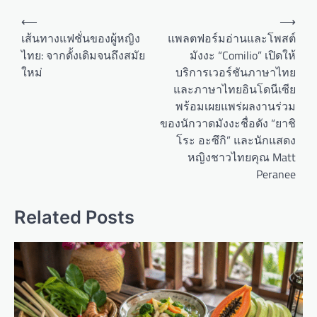
P
⟵
⟶
o
เส้นทางแฟชั่นของผู้หญิง
แพลตฟอร์มอ่านและโพสต์
ไทย: จากดั้งเดิมจนถึงสมัย
มังงะ “Comilio” เปิดให้
s
ใหม่
บริการเวอร์ชันภาษาไทย
t
และภาษาไทยอินโดนีเซีย
n
พร้อมเผยแพร่ผลงานร่วม
a
ของนักวาดมังงะชื่อดัง “ยาชิ
โระ อะซึกิ” และนักแสดง
v
หญิงชาวไทยคุณ Matt
i
Peranee
g
a
Related Posts
t
i
o
n