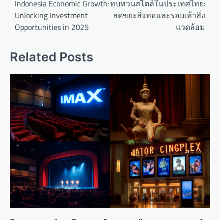
o
Indonesia Economic Growth:
ทบทวนสไตล์ในประเทศไทย:
Unlocking Investment
ลดขยะสิ่งทอและรอยเท้าสิ่ง
s
Opportunities in 2025
แวดล้อม
t
n
Related Posts
a
v
i
g
a
t
i
o
n