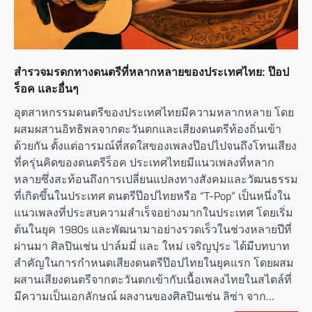
สำรวจมรดกทางดนตรีที่หลากหลายของประเทศไทย: ป๊อป
ร็อค และอื่นๆ
อุตสาหกรรมดนตรีของประเทศไทยมีความหลากหลาย โดย
ผสมผสานอิทธิพลจากตะวันตกและเสียงดนตรีท้องถิ่นเข้า
ด้วยกัน ตั้งแต่อารมณ์ที่สดใสของเพลงป๊อปไปจนถึงโทนเสียง
ที่ครุ่นคิดของดนตรีร็อค ประเทศไทยมีแนวเพลงที่หลาก
หลายซึ่งสะท้อนถึงการเปลี่ยนแปลงทางสังคมและวัฒนธรรม
ที่เกิดขึ้นในประเทศ ดนตรีป๊อปไทยหรือ “T-Pop” เป็นหนึ่งใน
แนวเพลงที่ประสบความสำเร็จอย่างมากในประเทศ โดยเริ่ม
ต้นในยุค 1980s และพัฒนามาอย่างรวดเร็วในช่วงหลายปีที่
ผ่านมา ศิลปินเช่น ปาล์มมี่ และ ใหม่ เจริญปุระ ได้มีบทบาท
สำคัญในการกำหนดเสียงดนตรีป๊อปไทยในยุคแรก โดยผสม
ผสานเสียงดนตรีจากตะวันตกเข้ากับเนื้อเพลงไทยในสไตล์ที่
มีความเป็นเอกลักษณ์ ผลงานของศิลปินเช่น ลิซ่า จาก…