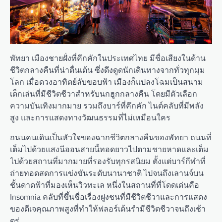
พัทยา เมืองชายฝั่งที่คึกคักในประเทศไทย มีชื่อเสียงในด้าน
ชีวิตกลางคืนที่น่าตื่นเต้น ซึ่งดึงดูดนักเดินทางจากทั่วทุกมุม
โลก เมื่อดวงอาทิตย์ลับขอบฟ้า เมืองก็แปลงโฉมเป็นสนาม
เด็กเล่นที่มีชีวิตชีวาสำหรับนกฮูกกลางคืน โดยมีตัวเลือก
ความบันเทิงมากมาย รวมถึงบาร์ที่คึกคัก ไนต์คลับที่มีพลัง
สูง และการแสดงทางวัฒนธรรมที่ไม่เหมือนใคร
ถนนคนเดินเป็นหัวใจของฉากชีวิตกลางคืนของพัทยา ถนนที่
เต็มไปด้วยแสงนีออนสายนี้ทอดยาวไปตามชายหาดและเต็ม
ไปด้วยสถานที่มากมายที่รองรับทุกรสนิยม ตั้งแต่บาร์กีฬาที่
ถ่ายทอดสดการแข่งขันระดับนานาชาติ ไปจนถึงเลานจ์บน
ชั้นดาดฟ้าที่มองเห็นวิวทะเล หนึ่งในสถานที่ที่โดดเด่นคือ
Insomnia คลับที่ขึ้นชื่อเรื่องฝูงชนที่มีชีวิตชีวาและการแสดง
ของดีเจคุณภาพสูงที่ทำให้ฟลอร์เต้นรำมีชีวิตชีวาจนถึงเช้า
ตรู่