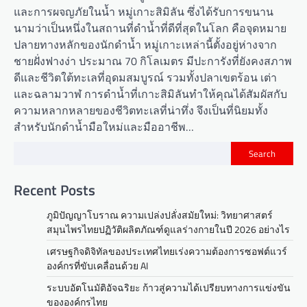
และการผจญภัยในน้ำ หมู่เกาะสิมิลัน ซึ่งได้รับการขนาน
นามว่าเป็นหนึ่งในสถานที่ดำน้ำที่ดีที่สุดในโลก คือจุดหมาย
ปลายทางหลักของนักดำน้ำ หมู่เกาะเหล่านี้ตั้งอยู่ห่างจาก
ชายฝั่งฟางง่า ประมาณ 70 กิโลเมตร มีปะการังที่ยังคงสภาพ
ดีและชีวิตใต้ทะเลที่อุดมสมบูรณ์ รวมทั้งปลาเขตร้อน เต่า
และฉลามวาฬ การดำน้ำที่เกาะสิมิลันทำให้คุณได้สัมผัสกับ
ความหลากหลายของชีวิตทะเลที่น่าทึ่ง จึงเป็นที่นิยมทั้ง
สำหรับนักดำน้ำมือใหม่และมืออาชีพ…
Search
Recent Posts
ภูมิปัญญาโบราณ ความเปล่งปลั่งสมัยใหม่: วิทยาศาสตร์
สมุนไพรไทยปฏิวัติผลิตภัณฑ์ดูแลร่างกายในปี 2026 อย่างไร
เศรษฐกิจดิจิทัลของประเทศไทยเร่งความต้องการซอฟต์แวร์
องค์กรที่ขับเคลื่อนด้วย AI
ระบบอัตโนมัติอัจฉริยะ ก้าวสู่ความได้เปรียบทางการแข่งขัน
ขององค์กรไทย