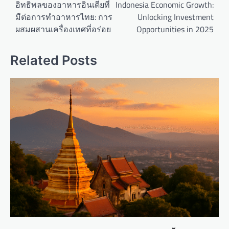
o
อิทธิพลของอาหารอินเดียที่
Indonesia Economic Growth:
มีต่อการทำอาหารไทย: การ
Unlocking Investment
s
ผสมผสานเครื่องเทศที่อร่อย
Opportunities in 2025
t
n
Related Posts
a
v
i
g
a
t
i
o
n